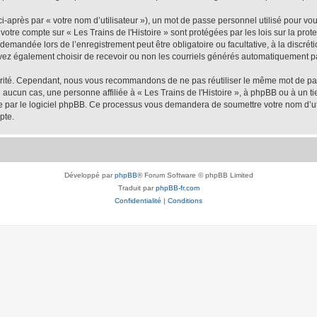
-après par « votre nom d’utilisateur »), un mot de passe personnel utilisé pour vo
e votre compte sur « Les Trains de l'Histoire » sont protégées par les lois sur la p
demandée lors de l’enregistrement peut être obligatoire ou facultative, à la discréti
vez également choisir de recevoir ou non les courriels générés automatiquement pa
urité. Cependant, nous vous recommandons de ne pas réutiliser le même mot de passe
 aucun cas, une personne affiliée à « Les Trains de l'Histoire », à phpBB ou à un ti
nie par le logiciel phpBB. Ce processus vous demandera de soumettre votre nom d’uti
pte.
Développé par
phpBB
® Forum Software © phpBB Limited
Traduit par
phpBB-fr.com
Confidentialité
|
Conditions