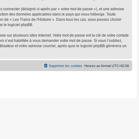
us connecter (désigné ci-après par « votre mot de passe »), et une adresse
rotection des données applicables dans le pays qui nous héberge. Toute
on de « Les Trains de l'Histoire ». Dans tous les cas, vous pouvez choisir
r le logiciel phpBB.
 sur plusieurs sites Internet. Votre mot de passe est la clé de votre compte
ers n’est habilitée à vous demander votre mot de passe. Si vous l’oubliez,
lisateur et votre adresse courriel, après quoi le logiciel phpBB générera un
Supprimer les cookies
Heures au format
UTC+02:00