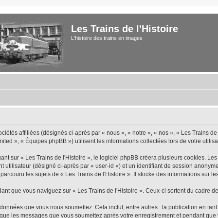
Les Trains de l'Histoire
L'histoire des trains en images
iétés affiliées (désignés ci-après par « nous », « notre », « nos », « Les Trains de 
ted », « Équipes phpBB ») utilisent les informations collectées lors de votre utilisa
 sur « Les Trains de l'Histoire », le logiciel phpBB créera plusieurs cookies. Les c
nt utilisateur (désigné ci-après par « user-id ») et un identifiant de session anon
rcouru les sujets de « Les Trains de l'Histoire ». Il stocke des informations sur les
 que vous naviguez sur « Les Trains de l'Histoire ». Ceux-ci sortent du cadre de
données que vous nous soumettez. Cela inclut, entre autres : la publication en tant
insi que les messages que vous soumettez après votre enregistrement et pendant qu