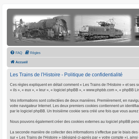
FAQ
Règles
Accueil
Les Trains de l'Histoire - Politique de confidentialité
Ces règles expliquent en détail comment « Les Trains de l'Histoire » et ses soc
« ils », « eux », « leur », « logiciel phpBB », « www.phpbb.com », « phpBB Limi
Vos informations sont collectées de deux manières. Premièrement, en naviguant
votre navigateur Internet. Les deux premiers cookies contiennent un identifia
par le logiciel phpBB. Un troisième cookie sera créé une fois que vous aurez pa
Nous pouvons également créer des cookies externes au logiciel phpBB pendant
La seconde manière de collecter des informations s’effectue par le biais des 
sur « Les Trains de l'Histoire » (désigné ci-après par « votre compte »), a