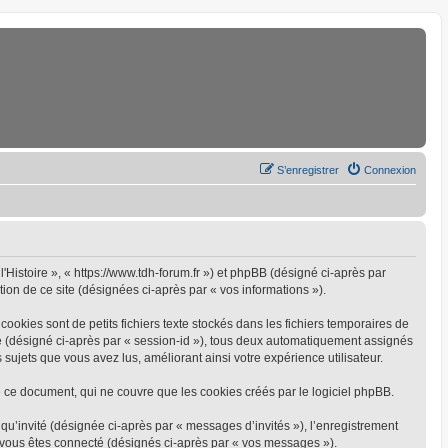
S’enregistrer
Connexion
l'Histoire », « https://www.tdh-forum.fr ») et phpBB (désigné ci-après par
tion de ce site (désignées ci-après par « vos informations »).
ookies sont de petits fichiers texte stockés dans les fichiers temporaires de
yme (désigné ci-après par « session-id »), tous deux automatiquement assignés
 sujets que vous avez lus, améliorant ainsi votre expérience utilisateur.
 ce document, qui ne couvre que les cookies créés par le logiciel phpBB.
 qu’invité (désignée ci-après par « messages d’invités »), l’enregistrement
e vous êtes connecté (désignés ci-après par « vos messages »).