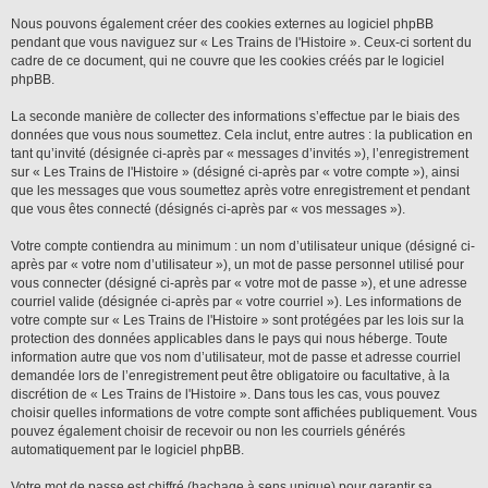
Nous pouvons également créer des cookies externes au logiciel phpBB
pendant que vous naviguez sur « Les Trains de l'Histoire ». Ceux-ci sortent du
cadre de ce document, qui ne couvre que les cookies créés par le logiciel
phpBB.
La seconde manière de collecter des informations s’effectue par le biais des
données que vous nous soumettez. Cela inclut, entre autres : la publication en
tant qu’invité (désignée ci-après par « messages d’invités »), l’enregistrement
sur « Les Trains de l'Histoire » (désigné ci-après par « votre compte »), ainsi
que les messages que vous soumettez après votre enregistrement et pendant
que vous êtes connecté (désignés ci-après par « vos messages »).
Votre compte contiendra au minimum : un nom d’utilisateur unique (désigné ci-
après par « votre nom d’utilisateur »), un mot de passe personnel utilisé pour
vous connecter (désigné ci-après par « votre mot de passe »), et une adresse
courriel valide (désignée ci-après par « votre courriel »). Les informations de
votre compte sur « Les Trains de l'Histoire » sont protégées par les lois sur la
protection des données applicables dans le pays qui nous héberge. Toute
information autre que vos nom d’utilisateur, mot de passe et adresse courriel
demandée lors de l’enregistrement peut être obligatoire ou facultative, à la
discrétion de « Les Trains de l'Histoire ». Dans tous les cas, vous pouvez
choisir quelles informations de votre compte sont affichées publiquement. Vous
pouvez également choisir de recevoir ou non les courriels générés
automatiquement par le logiciel phpBB.
Votre mot de passe est chiffré (hachage à sens unique) pour garantir sa