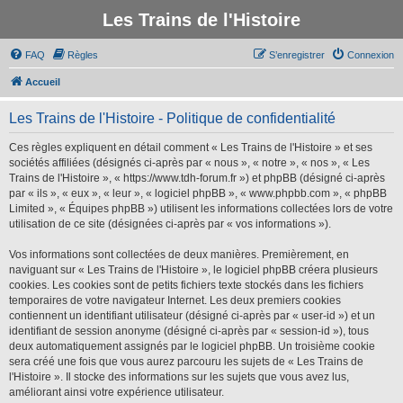
Les Trains de l'Histoire
FAQ
Règles
S’enregistrer
Connexion
Accueil
Les Trains de l'Histoire - Politique de confidentialité
Ces règles expliquent en détail comment « Les Trains de l'Histoire » et ses
sociétés affiliées (désignés ci-après par « nous », « notre », « nos », « Les
Trains de l'Histoire », « https://www.tdh-forum.fr ») et phpBB (désigné ci-après
par « ils », « eux », « leur », « logiciel phpBB », « www.phpbb.com », « phpBB
Limited », « Équipes phpBB ») utilisent les informations collectées lors de votre
utilisation de ce site (désignées ci-après par « vos informations »).
Vos informations sont collectées de deux manières. Premièrement, en
naviguant sur « Les Trains de l'Histoire », le logiciel phpBB créera plusieurs
cookies. Les cookies sont de petits fichiers texte stockés dans les fichiers
temporaires de votre navigateur Internet. Les deux premiers cookies
contiennent un identifiant utilisateur (désigné ci-après par « user-id ») et un
identifiant de session anonyme (désigné ci-après par « session-id »), tous
deux automatiquement assignés par le logiciel phpBB. Un troisième cookie
sera créé une fois que vous aurez parcouru les sujets de « Les Trains de
l'Histoire ». Il stocke des informations sur les sujets que vous avez lus,
améliorant ainsi votre expérience utilisateur.