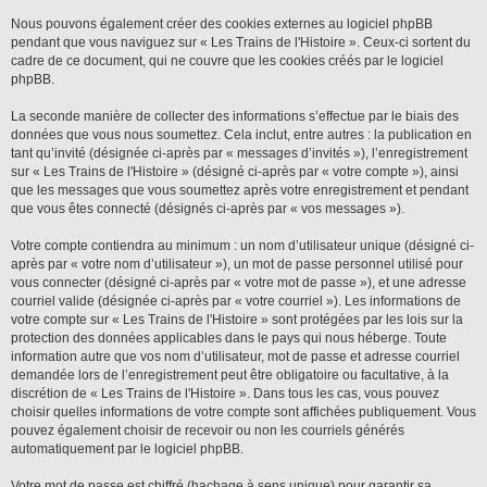
Nous pouvons également créer des cookies externes au logiciel phpBB
pendant que vous naviguez sur « Les Trains de l'Histoire ». Ceux-ci sortent du
cadre de ce document, qui ne couvre que les cookies créés par le logiciel
phpBB.
La seconde manière de collecter des informations s’effectue par le biais des
données que vous nous soumettez. Cela inclut, entre autres : la publication en
tant qu’invité (désignée ci-après par « messages d’invités »), l’enregistrement
sur « Les Trains de l'Histoire » (désigné ci-après par « votre compte »), ainsi
que les messages que vous soumettez après votre enregistrement et pendant
que vous êtes connecté (désignés ci-après par « vos messages »).
Votre compte contiendra au minimum : un nom d’utilisateur unique (désigné ci-
après par « votre nom d’utilisateur »), un mot de passe personnel utilisé pour
vous connecter (désigné ci-après par « votre mot de passe »), et une adresse
courriel valide (désignée ci-après par « votre courriel »). Les informations de
votre compte sur « Les Trains de l'Histoire » sont protégées par les lois sur la
protection des données applicables dans le pays qui nous héberge. Toute
information autre que vos nom d’utilisateur, mot de passe et adresse courriel
demandée lors de l’enregistrement peut être obligatoire ou facultative, à la
discrétion de « Les Trains de l'Histoire ». Dans tous les cas, vous pouvez
choisir quelles informations de votre compte sont affichées publiquement. Vous
pouvez également choisir de recevoir ou non les courriels générés
automatiquement par le logiciel phpBB.
Votre mot de passe est chiffré (hachage à sens unique) pour garantir sa