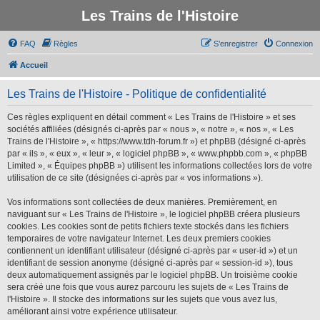
Les Trains de l'Histoire
FAQ
Règles
S’enregistrer
Connexion
Accueil
Les Trains de l'Histoire - Politique de confidentialité
Ces règles expliquent en détail comment « Les Trains de l'Histoire » et ses
sociétés affiliées (désignés ci-après par « nous », « notre », « nos », « Les
Trains de l'Histoire », « https://www.tdh-forum.fr ») et phpBB (désigné ci-après
par « ils », « eux », « leur », « logiciel phpBB », « www.phpbb.com », « phpBB
Limited », « Équipes phpBB ») utilisent les informations collectées lors de votre
utilisation de ce site (désignées ci-après par « vos informations »).
Vos informations sont collectées de deux manières. Premièrement, en
naviguant sur « Les Trains de l'Histoire », le logiciel phpBB créera plusieurs
cookies. Les cookies sont de petits fichiers texte stockés dans les fichiers
temporaires de votre navigateur Internet. Les deux premiers cookies
contiennent un identifiant utilisateur (désigné ci-après par « user-id ») et un
identifiant de session anonyme (désigné ci-après par « session-id »), tous
deux automatiquement assignés par le logiciel phpBB. Un troisième cookie
sera créé une fois que vous aurez parcouru les sujets de « Les Trains de
l'Histoire ». Il stocke des informations sur les sujets que vous avez lus,
améliorant ainsi votre expérience utilisateur.