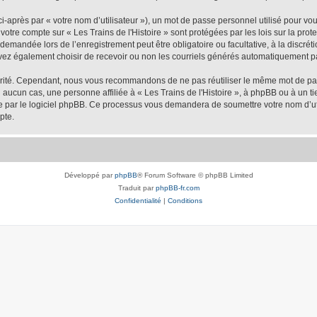
-après par « votre nom d’utilisateur »), un mot de passe personnel utilisé pour vo
e votre compte sur « Les Trains de l'Histoire » sont protégées par les lois sur la p
demandée lors de l’enregistrement peut être obligatoire ou facultative, à la discréti
vez également choisir de recevoir ou non les courriels générés automatiquement pa
urité. Cependant, nous vous recommandons de ne pas réutiliser le même mot de passe
 aucun cas, une personne affiliée à « Les Trains de l'Histoire », à phpBB ou à un ti
nie par le logiciel phpBB. Ce processus vous demandera de soumettre votre nom d’uti
pte.
Développé par
phpBB
® Forum Software © phpBB Limited
Traduit par
phpBB-fr.com
Confidentialité
|
Conditions