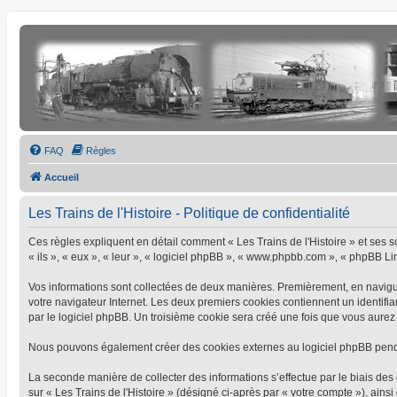
FAQ
Règles
Accueil
Les Trains de l'Histoire - Politique de confidentialité
Ces règles expliquent en détail comment « Les Trains de l'Histoire » et ses soc
« ils », « eux », « leur », « logiciel phpBB », « www.phpbb.com », « phpBB Limi
Vos informations sont collectées de deux manières. Premièrement, en naviguant
votre navigateur Internet. Les deux premiers cookies contiennent un identifia
par le logiciel phpBB. Un troisième cookie sera créé une fois que vous aurez pa
Nous pouvons également créer des cookies externes au logiciel phpBB pendant
La seconde manière de collecter des informations s’effectue par le biais des 
sur « Les Trains de l'Histoire » (désigné ci-après par « votre compte »), a