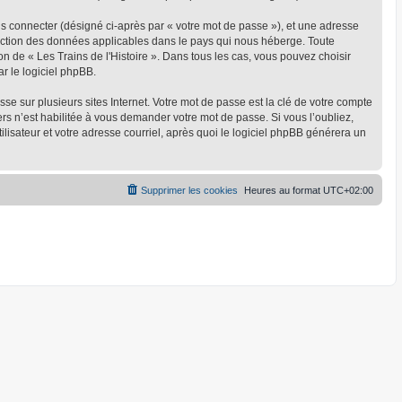
us connecter (désigné ci-après par « votre mot de passe »), et une adresse
rotection des données applicables dans le pays qui nous héberge. Toute
on de « Les Trains de l'Histoire ». Dans tous les cas, vous pouvez choisir
r le logiciel phpBB.
 sur plusieurs sites Internet. Votre mot de passe est la clé de votre compte
ers n’est habilitée à vous demander votre mot de passe. Si vous l’oubliez,
lisateur et votre adresse courriel, après quoi le logiciel phpBB générera un
Supprimer les cookies
Heures au format
UTC+02:00