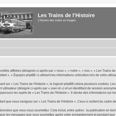
Les Trains de l'Histoire
L'histoire des trains en images
iétés affiliées (désignés ci-après par « nous », « notre », « nos », « Les Trains de 
ted », « Équipes phpBB ») utilisent les informations collectées lors de votre utilisa
 sur « Les Trains de l'Histoire », le logiciel phpBB créera plusieurs cookies. Les c
nt utilisateur (désigné ci-après par « user-id ») et un identifiant de session anon
rcouru les sujets de « Les Trains de l'Histoire ». Il stocke des informations sur les
 que vous naviguez sur « Les Trains de l'Histoire ». Ceux-ci sortent du cadre de
données que vous nous soumettez. Cela inclut, entre autres : la publication en tant
insi que les messages que vous soumettez après votre enregistrement et pendant qu