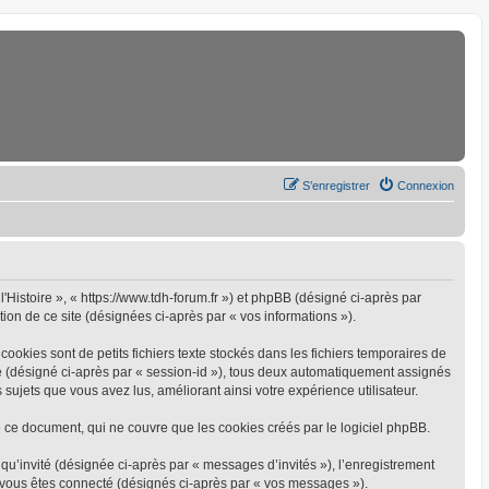
S’enregistrer
Connexion
l'Histoire », « https://www.tdh-forum.fr ») et phpBB (désigné ci-après par
tion de ce site (désignées ci-après par « vos informations »).
ookies sont de petits fichiers texte stockés dans les fichiers temporaires de
yme (désigné ci-après par « session-id »), tous deux automatiquement assignés
 sujets que vous avez lus, améliorant ainsi votre expérience utilisateur.
 ce document, qui ne couvre que les cookies créés par le logiciel phpBB.
 qu’invité (désignée ci-après par « messages d’invités »), l’enregistrement
e vous êtes connecté (désignés ci-après par « vos messages »).