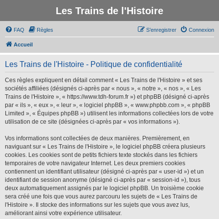
Les Trains de l'Histoire
FAQ
Règles
S’enregistrer
Connexion
Accueil
Les Trains de l'Histoire - Politique de confidentialité
Ces règles expliquent en détail comment « Les Trains de l'Histoire » et ses
sociétés affiliées (désignés ci-après par « nous », « notre », « nos », « Les
Trains de l'Histoire », « https://www.tdh-forum.fr ») et phpBB (désigné ci-après
par « ils », « eux », « leur », « logiciel phpBB », « www.phpbb.com », « phpBB
Limited », « Équipes phpBB ») utilisent les informations collectées lors de votre
utilisation de ce site (désignées ci-après par « vos informations »).
Vos informations sont collectées de deux manières. Premièrement, en
naviguant sur « Les Trains de l'Histoire », le logiciel phpBB créera plusieurs
cookies. Les cookies sont de petits fichiers texte stockés dans les fichiers
temporaires de votre navigateur Internet. Les deux premiers cookies
contiennent un identifiant utilisateur (désigné ci-après par « user-id ») et un
identifiant de session anonyme (désigné ci-après par « session-id »), tous
deux automatiquement assignés par le logiciel phpBB. Un troisième cookie
sera créé une fois que vous aurez parcouru les sujets de « Les Trains de
l'Histoire ». Il stocke des informations sur les sujets que vous avez lus,
améliorant ainsi votre expérience utilisateur.