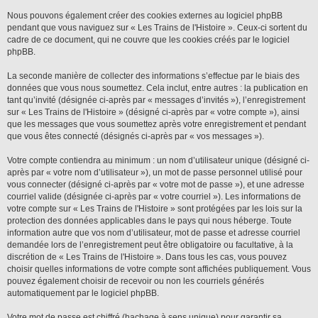
Nous pouvons également créer des cookies externes au logiciel phpBB
pendant que vous naviguez sur « Les Trains de l'Histoire ». Ceux-ci sortent du
cadre de ce document, qui ne couvre que les cookies créés par le logiciel
phpBB.
La seconde manière de collecter des informations s’effectue par le biais des
données que vous nous soumettez. Cela inclut, entre autres : la publication en
tant qu’invité (désignée ci-après par « messages d’invités »), l’enregistrement
sur « Les Trains de l'Histoire » (désigné ci-après par « votre compte »), ainsi
que les messages que vous soumettez après votre enregistrement et pendant
que vous êtes connecté (désignés ci-après par « vos messages »).
Votre compte contiendra au minimum : un nom d’utilisateur unique (désigné ci-
après par « votre nom d’utilisateur »), un mot de passe personnel utilisé pour
vous connecter (désigné ci-après par « votre mot de passe »), et une adresse
courriel valide (désignée ci-après par « votre courriel »). Les informations de
votre compte sur « Les Trains de l'Histoire » sont protégées par les lois sur la
protection des données applicables dans le pays qui nous héberge. Toute
information autre que vos nom d’utilisateur, mot de passe et adresse courriel
demandée lors de l’enregistrement peut être obligatoire ou facultative, à la
discrétion de « Les Trains de l'Histoire ». Dans tous les cas, vous pouvez
choisir quelles informations de votre compte sont affichées publiquement. Vous
pouvez également choisir de recevoir ou non les courriels générés
automatiquement par le logiciel phpBB.
Votre mot de passe est chiffré (hachage à sens unique) pour garantir sa