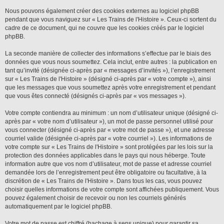
Nous pouvons également créer des cookies externes au logiciel phpBB
pendant que vous naviguez sur « Les Trains de l'Histoire ». Ceux-ci sortent du
cadre de ce document, qui ne couvre que les cookies créés par le logiciel
phpBB.
La seconde manière de collecter des informations s’effectue par le biais des
données que vous nous soumettez. Cela inclut, entre autres : la publication en
tant qu’invité (désignée ci-après par « messages d’invités »), l’enregistrement
sur « Les Trains de l'Histoire » (désigné ci-après par « votre compte »), ainsi
que les messages que vous soumettez après votre enregistrement et pendant
que vous êtes connecté (désignés ci-après par « vos messages »).
Votre compte contiendra au minimum : un nom d’utilisateur unique (désigné ci-
après par « votre nom d’utilisateur »), un mot de passe personnel utilisé pour
vous connecter (désigné ci-après par « votre mot de passe »), et une adresse
courriel valide (désignée ci-après par « votre courriel »). Les informations de
votre compte sur « Les Trains de l'Histoire » sont protégées par les lois sur la
protection des données applicables dans le pays qui nous héberge. Toute
information autre que vos nom d’utilisateur, mot de passe et adresse courriel
demandée lors de l’enregistrement peut être obligatoire ou facultative, à la
discrétion de « Les Trains de l'Histoire ». Dans tous les cas, vous pouvez
choisir quelles informations de votre compte sont affichées publiquement. Vous
pouvez également choisir de recevoir ou non les courriels générés
automatiquement par le logiciel phpBB.
Votre mot de passe est chiffré (hachage à sens unique) pour garantir sa