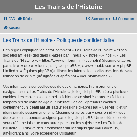
Les Trains de l'Histoire
FAQ
Règles
S’enregistrer
Connexion
Accueil
Les Trains de l'Histoire - Politique de confidentialité
Ces règles expliquent en détail comment « Les Trains de l'Histoire » et ses
sociétés affiliées (désignés ci-après par « nous », « notre », « nos », « Les
Trains de l'Histoire », « https://www.tdh-forum.fr ») et phpBB (désigné ci-après
par « ils », « eux », « leur », « logiciel phpBB », « www.phpbb.com », « phpBB
Limited », « Équipes phpBB ») utilisent les informations collectées lors de votre
utilisation de ce site (désignées ci-après par « vos informations »).
Vos informations sont collectées de deux manières. Premièrement, en
naviguant sur « Les Trains de l'Histoire », le logiciel phpBB créera plusieurs
cookies. Les cookies sont de petits fichiers texte stockés dans les fichiers
temporaires de votre navigateur Internet. Les deux premiers cookies
contiennent un identifiant utilisateur (désigné ci-après par « user-id ») et un
identifiant de session anonyme (désigné ci-après par « session-id »), tous
deux automatiquement assignés par le logiciel phpBB. Un troisième cookie
sera créé une fois que vous aurez parcouru les sujets de « Les Trains de
l'Histoire ». Il stocke des informations sur les sujets que vous avez lus,
améliorant ainsi votre expérience utilisateur.