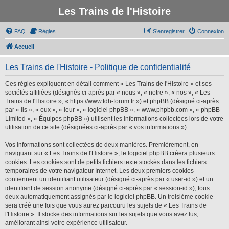
Les Trains de l'Histoire
FAQ
Règles
S’enregistrer
Connexion
Accueil
Les Trains de l'Histoire - Politique de confidentialité
Ces règles expliquent en détail comment « Les Trains de l'Histoire » et ses
sociétés affiliées (désignés ci-après par « nous », « notre », « nos », « Les
Trains de l'Histoire », « https://www.tdh-forum.fr ») et phpBB (désigné ci-après
par « ils », « eux », « leur », « logiciel phpBB », « www.phpbb.com », « phpBB
Limited », « Équipes phpBB ») utilisent les informations collectées lors de votre
utilisation de ce site (désignées ci-après par « vos informations »).
Vos informations sont collectées de deux manières. Premièrement, en
naviguant sur « Les Trains de l'Histoire », le logiciel phpBB créera plusieurs
cookies. Les cookies sont de petits fichiers texte stockés dans les fichiers
temporaires de votre navigateur Internet. Les deux premiers cookies
contiennent un identifiant utilisateur (désigné ci-après par « user-id ») et un
identifiant de session anonyme (désigné ci-après par « session-id »), tous
deux automatiquement assignés par le logiciel phpBB. Un troisième cookie
sera créé une fois que vous aurez parcouru les sujets de « Les Trains de
l'Histoire ». Il stocke des informations sur les sujets que vous avez lus,
améliorant ainsi votre expérience utilisateur.