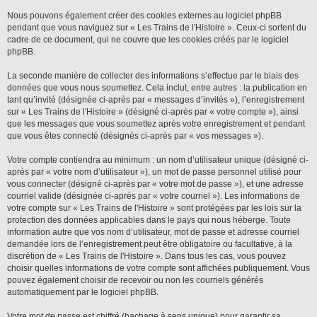
Nous pouvons également créer des cookies externes au logiciel phpBB
pendant que vous naviguez sur « Les Trains de l'Histoire ». Ceux-ci sortent du
cadre de ce document, qui ne couvre que les cookies créés par le logiciel
phpBB.
La seconde manière de collecter des informations s’effectue par le biais des
données que vous nous soumettez. Cela inclut, entre autres : la publication en
tant qu’invité (désignée ci-après par « messages d’invités »), l’enregistrement
sur « Les Trains de l'Histoire » (désigné ci-après par « votre compte »), ainsi
que les messages que vous soumettez après votre enregistrement et pendant
que vous êtes connecté (désignés ci-après par « vos messages »).
Votre compte contiendra au minimum : un nom d’utilisateur unique (désigné ci-
après par « votre nom d’utilisateur »), un mot de passe personnel utilisé pour
vous connecter (désigné ci-après par « votre mot de passe »), et une adresse
courriel valide (désignée ci-après par « votre courriel »). Les informations de
votre compte sur « Les Trains de l'Histoire » sont protégées par les lois sur la
protection des données applicables dans le pays qui nous héberge. Toute
information autre que vos nom d’utilisateur, mot de passe et adresse courriel
demandée lors de l’enregistrement peut être obligatoire ou facultative, à la
discrétion de « Les Trains de l'Histoire ». Dans tous les cas, vous pouvez
choisir quelles informations de votre compte sont affichées publiquement. Vous
pouvez également choisir de recevoir ou non les courriels générés
automatiquement par le logiciel phpBB.
Votre mot de passe est chiffré (hachage à sens unique) pour garantir sa