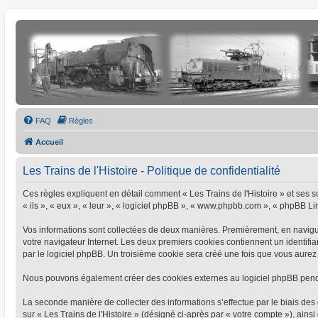
FAQ
Règles
Accueil
Les Trains de l'Histoire - Politique de confidentialité
Ces règles expliquent en détail comment « Les Trains de l'Histoire » et ses soc
« ils », « eux », « leur », « logiciel phpBB », « www.phpbb.com », « phpBB Limi
Vos informations sont collectées de deux manières. Premièrement, en naviguant
votre navigateur Internet. Les deux premiers cookies contiennent un identifia
par le logiciel phpBB. Un troisième cookie sera créé une fois que vous aurez pa
Nous pouvons également créer des cookies externes au logiciel phpBB pendant
La seconde manière de collecter des informations s’effectue par le biais des 
sur « Les Trains de l'Histoire » (désigné ci-après par « votre compte »), a