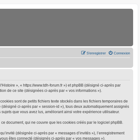
S’enregistrer
Connexion
l'Histoire », « https://www.tdh-forum.fr ») et phpBB (désigné ci-après par
tion de ce site (désignées ci-après par « vos informations »).
ookies sont de petits fichiers texte stockés dans les fichiers temporaires de
yme (désigné ci-après par « session-id »), tous deux automatiquement assignés
 sujets que vous avez lus, améliorant ainsi votre expérience utilisateur.
 ce document, qui ne couvre que les cookies créés par le logiciel phpBB.
 qu’invité (désignée ci-après par « messages d’invités »), l’enregistrement
e vous êtes connecté (désignés ci-après par « vos messages »).