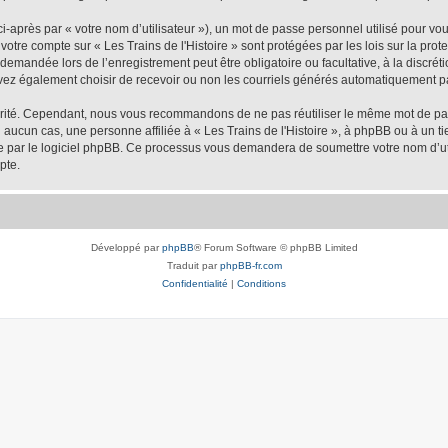
-après par « votre nom d’utilisateur »), un mot de passe personnel utilisé pour vo
e votre compte sur « Les Trains de l'Histoire » sont protégées par les lois sur la p
demandée lors de l’enregistrement peut être obligatoire ou facultative, à la discréti
vez également choisir de recevoir ou non les courriels générés automatiquement pa
urité. Cependant, nous vous recommandons de ne pas réutiliser le même mot de passe
 aucun cas, une personne affiliée à « Les Trains de l'Histoire », à phpBB ou à un ti
nie par le logiciel phpBB. Ce processus vous demandera de soumettre votre nom d’uti
pte.
Développé par
phpBB
® Forum Software © phpBB Limited
Traduit par
phpBB-fr.com
Confidentialité
|
Conditions