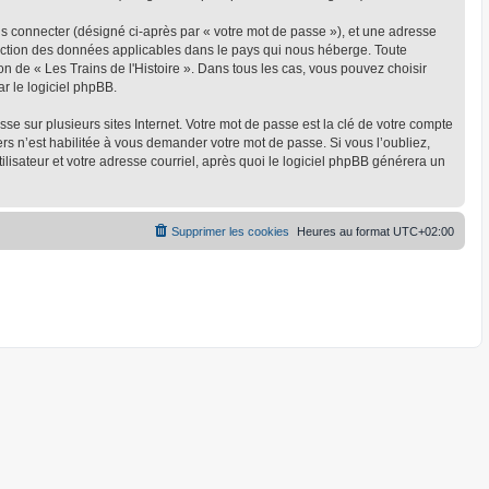
us connecter (désigné ci-après par « votre mot de passe »), et une adresse
rotection des données applicables dans le pays qui nous héberge. Toute
on de « Les Trains de l'Histoire ». Dans tous les cas, vous pouvez choisir
r le logiciel phpBB.
 sur plusieurs sites Internet. Votre mot de passe est la clé de votre compte
ers n’est habilitée à vous demander votre mot de passe. Si vous l’oubliez,
lisateur et votre adresse courriel, après quoi le logiciel phpBB générera un
Supprimer les cookies
Heures au format
UTC+02:00