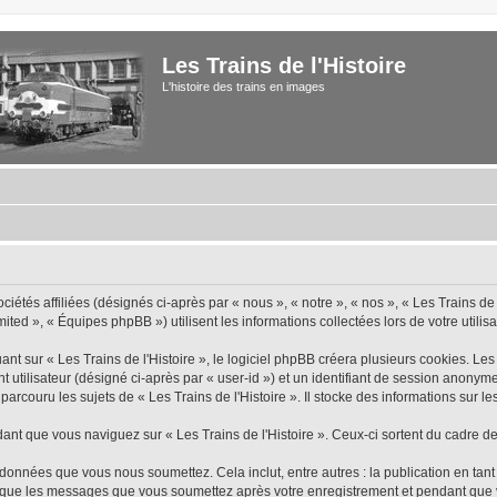
Les Trains de l'Histoire
L'histoire des trains en images
iétés affiliées (désignés ci-après par « nous », « notre », « nos », « Les Trains de 
ted », « Équipes phpBB ») utilisent les informations collectées lors de votre utilisa
 sur « Les Trains de l'Histoire », le logiciel phpBB créera plusieurs cookies. Les c
nt utilisateur (désigné ci-après par « user-id ») et un identifiant de session anon
rcouru les sujets de « Les Trains de l'Histoire ». Il stocke des informations sur les
 que vous naviguez sur « Les Trains de l'Histoire ». Ceux-ci sortent du cadre de
données que vous nous soumettez. Cela inclut, entre autres : la publication en tant
insi que les messages que vous soumettez après votre enregistrement et pendant qu