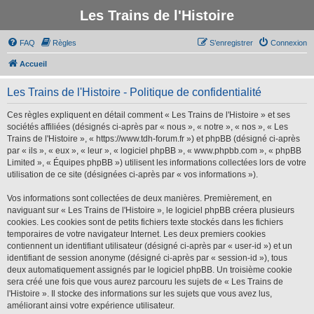
Les Trains de l'Histoire
FAQ
Règles
S’enregistrer
Connexion
Accueil
Les Trains de l'Histoire - Politique de confidentialité
Ces règles expliquent en détail comment « Les Trains de l'Histoire » et ses
sociétés affiliées (désignés ci-après par « nous », « notre », « nos », « Les
Trains de l'Histoire », « https://www.tdh-forum.fr ») et phpBB (désigné ci-après
par « ils », « eux », « leur », « logiciel phpBB », « www.phpbb.com », « phpBB
Limited », « Équipes phpBB ») utilisent les informations collectées lors de votre
utilisation de ce site (désignées ci-après par « vos informations »).
Vos informations sont collectées de deux manières. Premièrement, en
naviguant sur « Les Trains de l'Histoire », le logiciel phpBB créera plusieurs
cookies. Les cookies sont de petits fichiers texte stockés dans les fichiers
temporaires de votre navigateur Internet. Les deux premiers cookies
contiennent un identifiant utilisateur (désigné ci-après par « user-id ») et un
identifiant de session anonyme (désigné ci-après par « session-id »), tous
deux automatiquement assignés par le logiciel phpBB. Un troisième cookie
sera créé une fois que vous aurez parcouru les sujets de « Les Trains de
l'Histoire ». Il stocke des informations sur les sujets que vous avez lus,
améliorant ainsi votre expérience utilisateur.