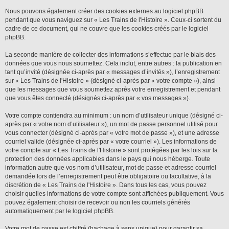
Nous pouvons également créer des cookies externes au logiciel phpBB
pendant que vous naviguez sur « Les Trains de l'Histoire ». Ceux-ci sortent du
cadre de ce document, qui ne couvre que les cookies créés par le logiciel
phpBB.
La seconde manière de collecter des informations s’effectue par le biais des
données que vous nous soumettez. Cela inclut, entre autres : la publication en
tant qu’invité (désignée ci-après par « messages d’invités »), l’enregistrement
sur « Les Trains de l'Histoire » (désigné ci-après par « votre compte »), ainsi
que les messages que vous soumettez après votre enregistrement et pendant
que vous êtes connecté (désignés ci-après par « vos messages »).
Votre compte contiendra au minimum : un nom d’utilisateur unique (désigné ci-
après par « votre nom d’utilisateur »), un mot de passe personnel utilisé pour
vous connecter (désigné ci-après par « votre mot de passe »), et une adresse
courriel valide (désignée ci-après par « votre courriel »). Les informations de
votre compte sur « Les Trains de l'Histoire » sont protégées par les lois sur la
protection des données applicables dans le pays qui nous héberge. Toute
information autre que vos nom d’utilisateur, mot de passe et adresse courriel
demandée lors de l’enregistrement peut être obligatoire ou facultative, à la
discrétion de « Les Trains de l'Histoire ». Dans tous les cas, vous pouvez
choisir quelles informations de votre compte sont affichées publiquement. Vous
pouvez également choisir de recevoir ou non les courriels générés
automatiquement par le logiciel phpBB.
Votre mot de passe est chiffré (hachage à sens unique) pour garantir sa