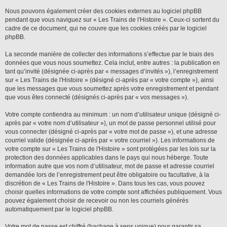
Nous pouvons également créer des cookies externes au logiciel phpBB
pendant que vous naviguez sur « Les Trains de l'Histoire ». Ceux-ci sortent du
cadre de ce document, qui ne couvre que les cookies créés par le logiciel
phpBB.
La seconde manière de collecter des informations s’effectue par le biais des
données que vous nous soumettez. Cela inclut, entre autres : la publication en
tant qu’invité (désignée ci-après par « messages d’invités »), l’enregistrement
sur « Les Trains de l'Histoire » (désigné ci-après par « votre compte »), ainsi
que les messages que vous soumettez après votre enregistrement et pendant
que vous êtes connecté (désignés ci-après par « vos messages »).
Votre compte contiendra au minimum : un nom d’utilisateur unique (désigné ci-
après par « votre nom d’utilisateur »), un mot de passe personnel utilisé pour
vous connecter (désigné ci-après par « votre mot de passe »), et une adresse
courriel valide (désignée ci-après par « votre courriel »). Les informations de
votre compte sur « Les Trains de l'Histoire » sont protégées par les lois sur la
protection des données applicables dans le pays qui nous héberge. Toute
information autre que vos nom d’utilisateur, mot de passe et adresse courriel
demandée lors de l’enregistrement peut être obligatoire ou facultative, à la
discrétion de « Les Trains de l'Histoire ». Dans tous les cas, vous pouvez
choisir quelles informations de votre compte sont affichées publiquement. Vous
pouvez également choisir de recevoir ou non les courriels générés
automatiquement par le logiciel phpBB.
Votre mot de passe est chiffré (hachage à sens unique) pour garantir sa