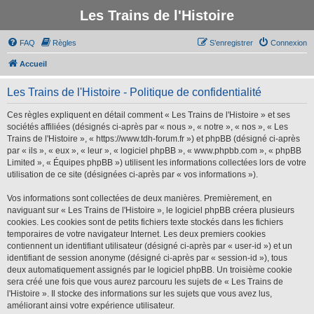
Les Trains de l'Histoire
FAQ
Règles
S’enregistrer
Connexion
Accueil
Les Trains de l'Histoire - Politique de confidentialité
Ces règles expliquent en détail comment « Les Trains de l'Histoire » et ses
sociétés affiliées (désignés ci-après par « nous », « notre », « nos », « Les
Trains de l'Histoire », « https://www.tdh-forum.fr ») et phpBB (désigné ci-après
par « ils », « eux », « leur », « logiciel phpBB », « www.phpbb.com », « phpBB
Limited », « Équipes phpBB ») utilisent les informations collectées lors de votre
utilisation de ce site (désignées ci-après par « vos informations »).
Vos informations sont collectées de deux manières. Premièrement, en
naviguant sur « Les Trains de l'Histoire », le logiciel phpBB créera plusieurs
cookies. Les cookies sont de petits fichiers texte stockés dans les fichiers
temporaires de votre navigateur Internet. Les deux premiers cookies
contiennent un identifiant utilisateur (désigné ci-après par « user-id ») et un
identifiant de session anonyme (désigné ci-après par « session-id »), tous
deux automatiquement assignés par le logiciel phpBB. Un troisième cookie
sera créé une fois que vous aurez parcouru les sujets de « Les Trains de
l'Histoire ». Il stocke des informations sur les sujets que vous avez lus,
améliorant ainsi votre expérience utilisateur.