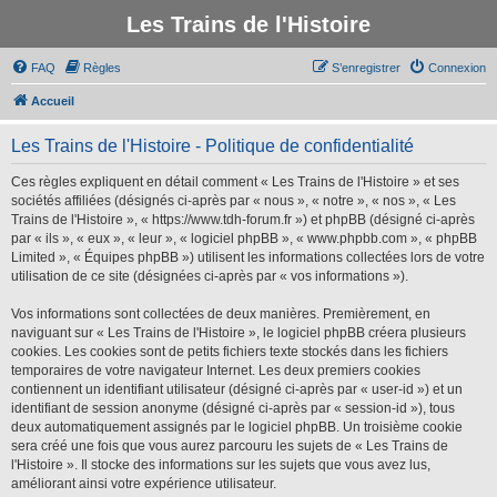
Les Trains de l'Histoire
FAQ
Règles
S’enregistrer
Connexion
Accueil
Les Trains de l'Histoire - Politique de confidentialité
Ces règles expliquent en détail comment « Les Trains de l'Histoire » et ses
sociétés affiliées (désignés ci-après par « nous », « notre », « nos », « Les
Trains de l'Histoire », « https://www.tdh-forum.fr ») et phpBB (désigné ci-après
par « ils », « eux », « leur », « logiciel phpBB », « www.phpbb.com », « phpBB
Limited », « Équipes phpBB ») utilisent les informations collectées lors de votre
utilisation de ce site (désignées ci-après par « vos informations »).
Vos informations sont collectées de deux manières. Premièrement, en
naviguant sur « Les Trains de l'Histoire », le logiciel phpBB créera plusieurs
cookies. Les cookies sont de petits fichiers texte stockés dans les fichiers
temporaires de votre navigateur Internet. Les deux premiers cookies
contiennent un identifiant utilisateur (désigné ci-après par « user-id ») et un
identifiant de session anonyme (désigné ci-après par « session-id »), tous
deux automatiquement assignés par le logiciel phpBB. Un troisième cookie
sera créé une fois que vous aurez parcouru les sujets de « Les Trains de
l'Histoire ». Il stocke des informations sur les sujets que vous avez lus,
améliorant ainsi votre expérience utilisateur.