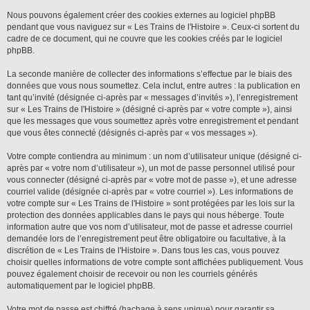
Nous pouvons également créer des cookies externes au logiciel phpBB
pendant que vous naviguez sur « Les Trains de l'Histoire ». Ceux-ci sortent du
cadre de ce document, qui ne couvre que les cookies créés par le logiciel
phpBB.
La seconde manière de collecter des informations s’effectue par le biais des
données que vous nous soumettez. Cela inclut, entre autres : la publication en
tant qu’invité (désignée ci-après par « messages d’invités »), l’enregistrement
sur « Les Trains de l'Histoire » (désigné ci-après par « votre compte »), ainsi
que les messages que vous soumettez après votre enregistrement et pendant
que vous êtes connecté (désignés ci-après par « vos messages »).
Votre compte contiendra au minimum : un nom d’utilisateur unique (désigné ci-
après par « votre nom d’utilisateur »), un mot de passe personnel utilisé pour
vous connecter (désigné ci-après par « votre mot de passe »), et une adresse
courriel valide (désignée ci-après par « votre courriel »). Les informations de
votre compte sur « Les Trains de l'Histoire » sont protégées par les lois sur la
protection des données applicables dans le pays qui nous héberge. Toute
information autre que vos nom d’utilisateur, mot de passe et adresse courriel
demandée lors de l’enregistrement peut être obligatoire ou facultative, à la
discrétion de « Les Trains de l'Histoire ». Dans tous les cas, vous pouvez
choisir quelles informations de votre compte sont affichées publiquement. Vous
pouvez également choisir de recevoir ou non les courriels générés
automatiquement par le logiciel phpBB.
Votre mot de passe est chiffré (hachage à sens unique) pour garantir sa