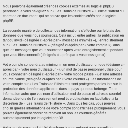
Nous pouvons également créer des cookies externes au logiciel phpBB
pendant que vous naviguez sur « Les Trains de l'Histoire ». Ceux-ci sortent du
cadre de ce document, qui ne couvre que les cookies créés par le logiciel
phpBB.
La seconde manière de collecter des informations s’effectue par le biais des
données que vous nous soumettez. Cela inclut, entre autres : la publication en
tant qu’invité (désignée ci-après par « messages d’invités »), l’enregistrement
sur « Les Trains de l'Histoire » (désigné ci-après par « votre compte »), ainsi
que les messages que vous soumettez après votre enregistrement et pendant
que vous êtes connecté (désignés ci-après par « vos messages »).
Votre compte contiendra au minimum : un nom d’utilisateur unique (désigné ci-
après par « votre nom d’utilisateur »), un mot de passe personnel utilisé pour
vous connecter (désigné ci-après par « votre mot de passe »), et une adresse
courriel valide (désignée ci-après par « votre courriel »). Les informations de
votre compte sur « Les Trains de l'Histoire » sont protégées par les lois sur la
protection des données applicables dans le pays qui nous héberge. Toute
information autre que vos nom d’utilisateur, mot de passe et adresse courriel
demandée lors de l’enregistrement peut être obligatoire ou facultative, à la
discrétion de « Les Trains de l'Histoire ». Dans tous les cas, vous pouvez
choisir quelles informations de votre compte sont affichées publiquement. Vous
pouvez également choisir de recevoir ou non les courriels générés
automatiquement par le logiciel phpBB.
Votre mot de passe est chiffré (hachage à sens unique) pour garantir sa