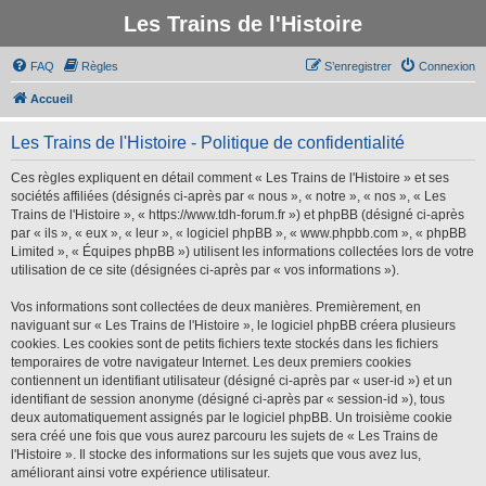
Les Trains de l'Histoire
FAQ
Règles
S’enregistrer
Connexion
Accueil
Les Trains de l'Histoire - Politique de confidentialité
Ces règles expliquent en détail comment « Les Trains de l'Histoire » et ses
sociétés affiliées (désignés ci-après par « nous », « notre », « nos », « Les
Trains de l'Histoire », « https://www.tdh-forum.fr ») et phpBB (désigné ci-après
par « ils », « eux », « leur », « logiciel phpBB », « www.phpbb.com », « phpBB
Limited », « Équipes phpBB ») utilisent les informations collectées lors de votre
utilisation de ce site (désignées ci-après par « vos informations »).
Vos informations sont collectées de deux manières. Premièrement, en
naviguant sur « Les Trains de l'Histoire », le logiciel phpBB créera plusieurs
cookies. Les cookies sont de petits fichiers texte stockés dans les fichiers
temporaires de votre navigateur Internet. Les deux premiers cookies
contiennent un identifiant utilisateur (désigné ci-après par « user-id ») et un
identifiant de session anonyme (désigné ci-après par « session-id »), tous
deux automatiquement assignés par le logiciel phpBB. Un troisième cookie
sera créé une fois que vous aurez parcouru les sujets de « Les Trains de
l'Histoire ». Il stocke des informations sur les sujets que vous avez lus,
améliorant ainsi votre expérience utilisateur.