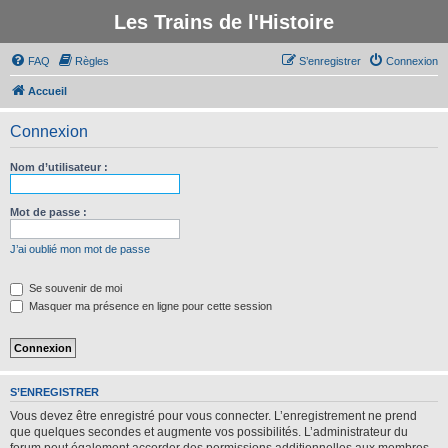
Les Trains de l'Histoire
FAQ
Règles
S’enregistrer
Connexion
Accueil
Connexion
Nom d’utilisateur :
Mot de passe :
J’ai oublié mon mot de passe
Se souvenir de moi
Masquer ma présence en ligne pour cette session
S’ENREGISTRER
Vous devez être enregistré pour vous connecter. L’enregistrement ne prend
que quelques secondes et augmente vos possibilités. L’administrateur du
forum peut également accorder des permissions additionnelles aux membres