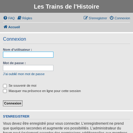
Les Trains de l'Histoire
FAQ
Règles
S’enregistrer
Connexion
Accueil
Connexion
Nom d’utilisateur :
Mot de passe :
J’ai oublié mon mot de passe
Se souvenir de moi
Masquer ma présence en ligne pour cette session
S’ENREGISTRER
Vous devez être enregistré pour vous connecter. L’enregistrement ne prend
que quelques secondes et augmente vos possibilités. L’administrateur du
forum peut également accorder des permissions additionnelles aux membres