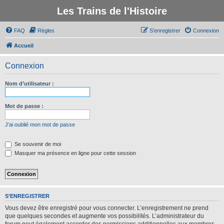
Les Trains de l'Histoire
FAQ
Règles
S’enregistrer
Connexion
Accueil
Connexion
Nom d’utilisateur :
Mot de passe :
J’ai oublié mon mot de passe
Se souvenir de moi
Masquer ma présence en ligne pour cette session
S’ENREGISTRER
Vous devez être enregistré pour vous connecter. L’enregistrement ne prend
que quelques secondes et augmente vos possibilités. L’administrateur du
forum peut également accorder des permissions additionnelles aux membres