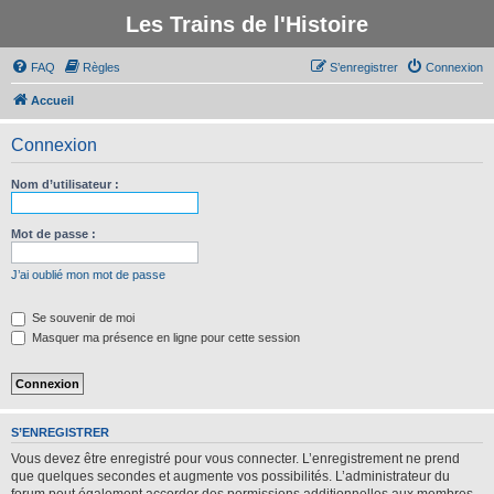
Les Trains de l'Histoire
FAQ
Règles
S’enregistrer
Connexion
Accueil
Connexion
Nom d’utilisateur :
Mot de passe :
J’ai oublié mon mot de passe
Se souvenir de moi
Masquer ma présence en ligne pour cette session
S’ENREGISTRER
Vous devez être enregistré pour vous connecter. L’enregistrement ne prend
que quelques secondes et augmente vos possibilités. L’administrateur du
forum peut également accorder des permissions additionnelles aux membres