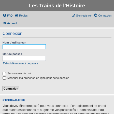
Les Trains de l'Histoire
FAQ
Règles
S’enregistrer
Connexion
Accueil
Connexion
Nom d’utilisateur :
Mot de passe :
J’ai oublié mon mot de passe
Se souvenir de moi
Masquer ma présence en ligne pour cette session
S’ENREGISTRER
Vous devez être enregistré pour vous connecter. L’enregistrement ne prend
que quelques secondes et augmente vos possibilités. L’administrateur du
forum peut également accorder des permissions additionnelles aux membres