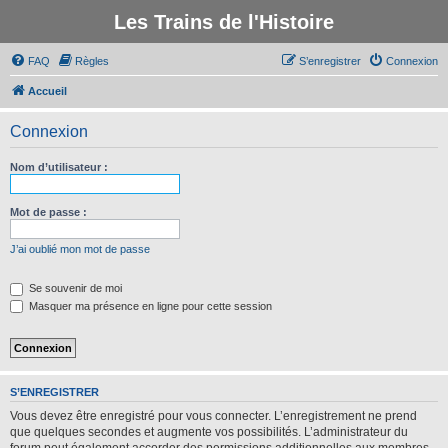
Les Trains de l'Histoire
FAQ
Règles
S’enregistrer
Connexion
Accueil
Connexion
Nom d’utilisateur :
Mot de passe :
J’ai oublié mon mot de passe
Se souvenir de moi
Masquer ma présence en ligne pour cette session
S’ENREGISTRER
Vous devez être enregistré pour vous connecter. L’enregistrement ne prend
que quelques secondes et augmente vos possibilités. L’administrateur du
forum peut également accorder des permissions additionnelles aux membres