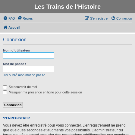
Les Trains de l'Histoire
FAQ
Règles
S’enregistrer
Connexion
Accueil
Connexion
Nom d’utilisateur :
Mot de passe :
J’ai oublié mon mot de passe
Se souvenir de moi
Masquer ma présence en ligne pour cette session
S’ENREGISTRER
Vous devez être enregistré pour vous connecter. L’enregistrement ne prend
que quelques secondes et augmente vos possibilités. L’administrateur du
forum peut également accorder des permissions additionnelles aux membres