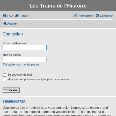
Les Trains de l'Histoire
FAQ
Règles
S’enregistrer
Connexion
Accueil
Connexion
Nom d’utilisateur :
Mot de passe :
J’ai oublié mon mot de passe
Se souvenir de moi
Masquer ma présence en ligne pour cette session
S’ENREGISTRER
Vous devez être enregistré pour vous connecter. L’enregistrement ne prend
que quelques secondes et augmente vos possibilités. L’administrateur du
forum peut également accorder des permissions additionnelles aux membres