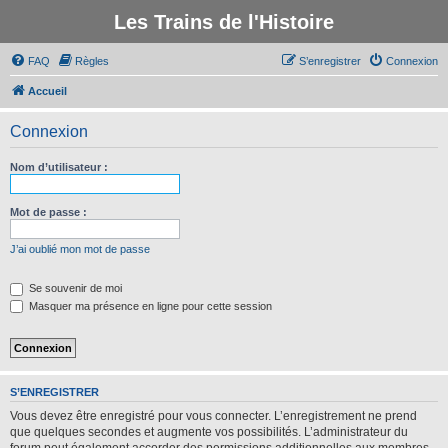
Les Trains de l'Histoire
FAQ
Règles
S’enregistrer
Connexion
Accueil
Connexion
Nom d’utilisateur :
Mot de passe :
J’ai oublié mon mot de passe
Se souvenir de moi
Masquer ma présence en ligne pour cette session
S’ENREGISTRER
Vous devez être enregistré pour vous connecter. L’enregistrement ne prend
que quelques secondes et augmente vos possibilités. L’administrateur du
forum peut également accorder des permissions additionnelles aux membres