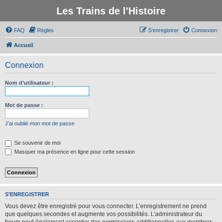
Les Trains de l'Histoire
FAQ
Règles
S’enregistrer
Connexion
Accueil
Connexion
Nom d’utilisateur :
Mot de passe :
J’ai oublié mon mot de passe
Se souvenir de moi
Masquer ma présence en ligne pour cette session
S’ENREGISTRER
Vous devez être enregistré pour vous connecter. L’enregistrement ne prend
que quelques secondes et augmente vos possibilités. L’administrateur du
forum peut également accorder des permissions additionnelles aux membres