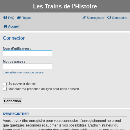
Les Trains de l'Histoire
FAQ
Règles
S’enregistrer
Connexion
Accueil
Connexion
Nom d’utilisateur :
Mot de passe :
J’ai oublié mon mot de passe
Se souvenir de moi
Masquer ma présence en ligne pour cette session
S’ENREGISTRER
Vous devez être enregistré pour vous connecter. L’enregistrement ne prend
que quelques secondes et augmente vos possibilités. L’administrateur du
forum peut également accorder des permissions additionnelles aux membres