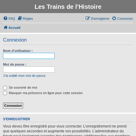
Les Trains de l'Histoire
FAQ
Règles
S’enregistrer
Connexion
Accueil
Connexion
Nom d’utilisateur :
Mot de passe :
J’ai oublié mon mot de passe
Se souvenir de moi
Masquer ma présence en ligne pour cette session
S’ENREGISTRER
Vous devez être enregistré pour vous connecter. L’enregistrement ne prend
que quelques secondes et augmente vos possibilités. L’administrateur du
forum peut également accorder des permissions additionnelles aux membres