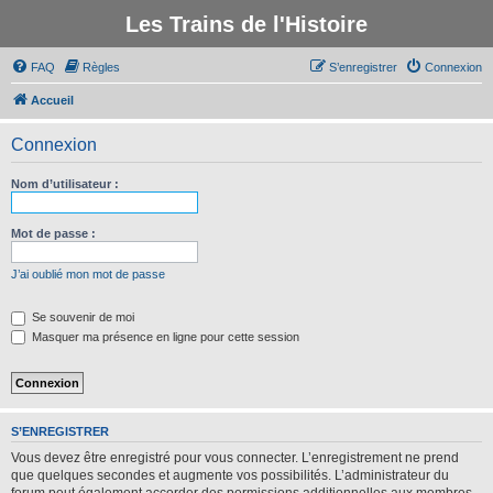
Les Trains de l'Histoire
FAQ
Règles
S’enregistrer
Connexion
Accueil
Connexion
Nom d’utilisateur :
Mot de passe :
J’ai oublié mon mot de passe
Se souvenir de moi
Masquer ma présence en ligne pour cette session
S’ENREGISTRER
Vous devez être enregistré pour vous connecter. L’enregistrement ne prend
que quelques secondes et augmente vos possibilités. L’administrateur du
forum peut également accorder des permissions additionnelles aux membres