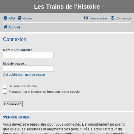
Les Trains de l'Histoire
FAQ
Règles
S’enregistrer
Connexion
Accueil
Connexion
Nom d’utilisateur :
Mot de passe :
J’ai oublié mon mot de passe
Se souvenir de moi
Masquer ma présence en ligne pour cette session
S’ENREGISTRER
Vous devez être enregistré pour vous connecter. L’enregistrement ne prend
que quelques secondes et augmente vos possibilités. L’administrateur du
forum peut également accorder des permissions additionnelles aux membres