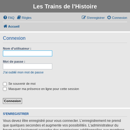
Les Trains de l'Histoire
FAQ
Règles
S’enregistrer
Connexion
Accueil
Connexion
Nom d’utilisateur :
Mot de passe :
J’ai oublié mon mot de passe
Se souvenir de moi
Masquer ma présence en ligne pour cette session
S’ENREGISTRER
Vous devez être enregistré pour vous connecter. L’enregistrement ne prend
que quelques secondes et augmente vos possibilités. L’administrateur du
forum peut également accorder des permissions additionnelles aux membres