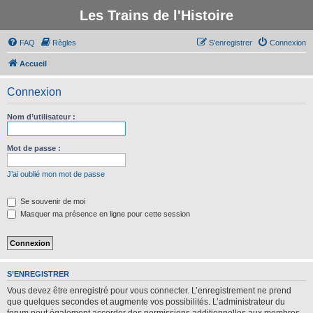
Les Trains de l'Histoire
FAQ
Règles
S’enregistrer
Connexion
Accueil
Connexion
Nom d’utilisateur :
Mot de passe :
J’ai oublié mon mot de passe
Se souvenir de moi
Masquer ma présence en ligne pour cette session
S’ENREGISTRER
Vous devez être enregistré pour vous connecter. L’enregistrement ne prend
que quelques secondes et augmente vos possibilités. L’administrateur du
forum peut également accorder des permissions additionnelles aux membres