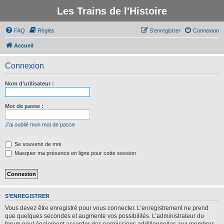
Les Trains de l'Histoire
FAQ
Règles
S’enregistrer
Connexion
Accueil
Connexion
Nom d’utilisateur :
Mot de passe :
J’ai oublié mon mot de passe
Se souvenir de moi
Masquer ma présence en ligne pour cette session
S’ENREGISTRER
Vous devez être enregistré pour vous connecter. L’enregistrement ne prend
que quelques secondes et augmente vos possibilités. L’administrateur du
forum peut également accorder des permissions additionnelles aux membres