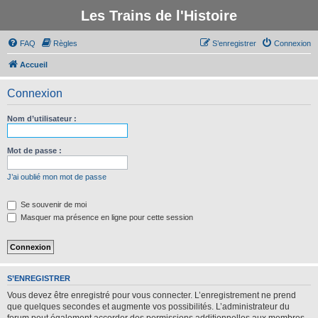
Les Trains de l'Histoire
FAQ
Règles
S’enregistrer
Connexion
Accueil
Connexion
Nom d’utilisateur :
Mot de passe :
J’ai oublié mon mot de passe
Se souvenir de moi
Masquer ma présence en ligne pour cette session
S’ENREGISTRER
Vous devez être enregistré pour vous connecter. L’enregistrement ne prend
que quelques secondes et augmente vos possibilités. L’administrateur du
forum peut également accorder des permissions additionnelles aux membres