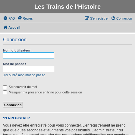
Les Trains de l'Histoire
FAQ
Règles
S’enregistrer
Connexion
Accueil
Connexion
Nom d’utilisateur :
Mot de passe :
J’ai oublié mon mot de passe
Se souvenir de moi
Masquer ma présence en ligne pour cette session
S’ENREGISTRER
Vous devez être enregistré pour vous connecter. L’enregistrement ne prend
que quelques secondes et augmente vos possibilités. L’administrateur du
forum peut également accorder des permissions additionnelles aux membres