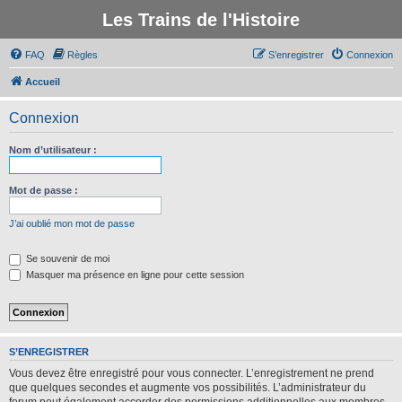
Les Trains de l'Histoire
FAQ
Règles
S’enregistrer
Connexion
Accueil
Connexion
Nom d’utilisateur :
Mot de passe :
J’ai oublié mon mot de passe
Se souvenir de moi
Masquer ma présence en ligne pour cette session
S’ENREGISTRER
Vous devez être enregistré pour vous connecter. L’enregistrement ne prend
que quelques secondes et augmente vos possibilités. L’administrateur du
forum peut également accorder des permissions additionnelles aux membres