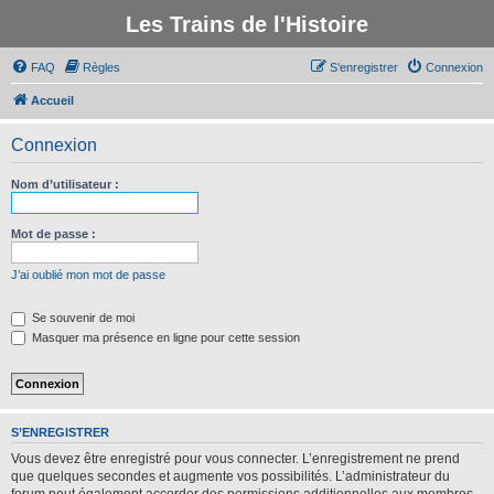
Les Trains de l'Histoire
FAQ
Règles
S’enregistrer
Connexion
Accueil
Connexion
Nom d’utilisateur :
Mot de passe :
J’ai oublié mon mot de passe
Se souvenir de moi
Masquer ma présence en ligne pour cette session
S’ENREGISTRER
Vous devez être enregistré pour vous connecter. L’enregistrement ne prend
que quelques secondes et augmente vos possibilités. L’administrateur du
forum peut également accorder des permissions additionnelles aux membres