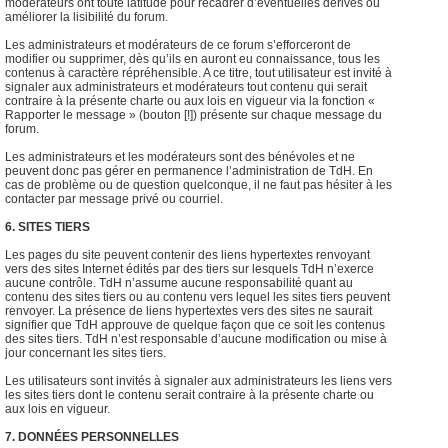
modérateurs ont toute latitude pour recadrer d’éventuelles dérives ou
améliorer la lisibilité du forum.
Les administrateurs et modérateurs de ce forum s’efforceront de
modifier ou supprimer, dès qu’ils en auront eu connaissance, tous les
contenus à caractère répréhensible. A ce titre, tout utilisateur est invité à
signaler aux administrateurs et modérateurs tout contenu qui serait
contraire à la présente charte ou aux lois en vigueur via la fonction «
Rapporter le message » (bouton [!]) présente sur chaque message du
forum.
Les administrateurs et les modérateurs sont des bénévoles et ne
peuvent donc pas gérer en permanence l’administration de TdH. En
cas de problème ou de question quelconque, il ne faut pas hésiter à les
contacter par message privé ou courriel.
6. SITES TIERS
Les pages du site peuvent contenir des liens hypertextes renvoyant
vers des sites Internet édités par des tiers sur lesquels TdH n’exerce
aucune contrôle. TdH n’assume aucune responsabilité quant au
contenu des sites tiers ou au contenu vers lequel les sites tiers peuvent
renvoyer. La présence de liens hypertextes vers des sites ne saurait
signifier que TdH approuve de quelque façon que ce soit les contenus
des sites tiers. TdH n’est responsable d’aucune modification ou mise à
jour concernant les sites tiers.
Les utilisateurs sont invités à signaler aux administrateurs les liens vers
les sites tiers dont le contenu serait contraire à la présente charte ou
aux lois en vigueur.
7. DONNÉES PERSONNELLES