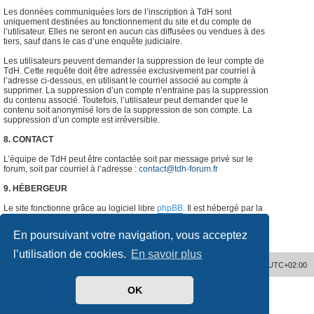
Les données communiquées lors de l’inscription à TdH sont
uniquement destinées au fonctionnement du site et du compte de
l’utilisateur. Elles ne seront en aucun cas diffusées ou vendues à des
tiers, sauf dans le cas d’une enquête judiciaire.
Les utilisateurs peuvent demander la suppression de leur compte de
TdH. Cette requête doit être adressée exclusivement par courriel à
l’adresse ci-dessous, en utilisant le courriel associé au compte à
supprimer. La suppression d’un compte n’entraine pas la suppression
du contenu associé. Toutefois, l’utilisateur peut demander que le
contenu soit anonymisé lors de la suppression de son compte. La
suppression d’un compte est irréversible.
8. CONTACT
L’équipe de TdH peut être contactée soit par message privé sur le
forum, soit par courriel à l’adresse :
contact@tdh-forum.fr
9. HÉBERGEUR
Le site fonctionne grâce au logiciel libre
phpBB
. Il est hébergé par la
société
o2switch
, Chemin des Pardiaux, 63000 Clermont-Ferrand,
France.
#
En poursuivant votre navigation, vous acceptez
l’utilisation de cookies.
En savoir plus
Accueil
Supprimer les cookies
Heures au format
UTC+02:00
OK
Développé par
phpBB
® Forum Software © phpBB Limited
Traduit par
phpBB-fr.com