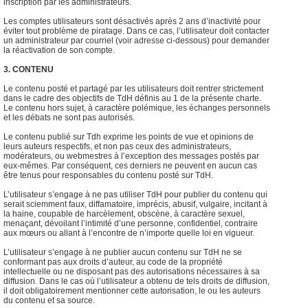
inscription par les administrateurs.
Les comptes utilisateurs sont désactivés après 2 ans d’inactivité pour
éviter tout problème de piratage. Dans ce cas, l’utilisateur doit contacter
un administrateur par courriel (voir adresse ci-dessous) pour demander
la réactivation de son compte.
3. CONTENU
Le contenu posté et partagé par les utilisateurs doit rentrer strictement
dans le cadre des objectifs de TdH définis au 1 de la présente charte.
Le contenu hors sujet, à caractère polémique, les échanges personnels
et les débats ne sont pas autorisés.
Le contenu publié sur Tdh exprime les points de vue et opinions de
leurs auteurs respectifs, et non pas ceux des administrateurs,
modérateurs, ou webmestres à l’exception des messages postés par
eux-mêmes. Par conséquent, ces derniers ne peuvent en aucun cas
être tenus pour responsables du contenu posté sur TdH.
L’utilisateur s’engage à ne pas utiliser TdH pour publier du contenu qui
serait sciemment faux, diffamatoire, imprécis, abusif, vulgaire, incitant à
la haine, coupable de harcèlement, obscène, à caractère sexuel,
menaçant, dévoilant l’intimité d’une personne, confidentiel, contraire
aux mœurs ou allant à l’encontre de n’importe quelle loi en vigueur.
L’utilisateur s’engage à ne publier aucun contenu sur TdH ne se
conformant pas aux droits d’auteur, au code de la propriété
intellectuelle ou ne disposant pas des autorisations nécessaires à sa
diffusion. Dans le cas où l’utilisateur a obtenu de tels droits de diffusion,
il doit obligatoirement mentionner cette autorisation, le ou les auteurs
du contenu et sa source.