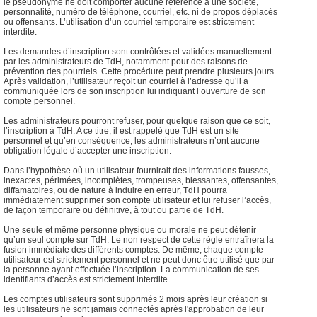
le pseudonyme ne doit comporter aucune référence à une société,
personnalité, numéro de téléphone, courriel, etc. ni de propos déplacés
ou offensants. L’utilisation d’un courriel temporaire est strictement
interdite.
Les demandes d’inscription sont contrôlées et validées manuellement
par les administrateurs de TdH, notamment pour des raisons de
prévention des pourriels. Cette procédure peut prendre plusieurs jours.
Après validation, l’utilisateur reçoit un courriel à l’adresse qu’il a
communiquée lors de son inscription lui indiquant l’ouverture de son
compte personnel.
Les administrateurs pourront refuser, pour quelque raison que ce soit,
l’inscription à TdH. A ce titre, il est rappelé que TdH est un site
personnel et qu’en conséquence, les administrateurs n’ont aucune
obligation légale d’accepter une inscription.
Dans l’hypothèse où un utilisateur fournirait des informations fausses,
inexactes, périmées, incomplètes, trompeuses, blessantes, offensantes,
diffamatoires, ou de nature à induire en erreur, TdH pourra
immédiatement supprimer son compte utilisateur et lui refuser l’accès,
de façon temporaire ou définitive, à tout ou partie de TdH.
Une seule et même personne physique ou morale ne peut détenir
qu’un seul compte sur TdH. Le non respect de cette règle entraînera la
fusion immédiate des différents comptes. De même, chaque compte
utilisateur est strictement personnel et ne peut donc être utilisé que par
la personne ayant effectuée l’inscription. La communication de ses
identifiants d’accès est strictement interdite.
Les comptes utilisateurs sont supprimés 2 mois après leur création si
les utilisateurs ne sont jamais connectés après l'approbation de leur