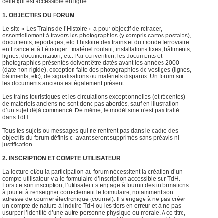
celle qui est accessible en ligne.
1. OBJECTIFS DU FORUM
Le site « Les Trains de l’Histoire » a pour objectif de retracer,
essentiellement à travers les photographies (y compris cartes postales),
documents, reportages, etc. l’histoire des trains et du monde ferroviaire
en France et à l’étranger : matériel roulant, installations fixes, bâtiments,
lignes, documentation, etc. Par convention, les documents et
photographies présentés doivent être datés avant les années 2000
(date non rigide), exception faite des photographies de vestiges (lignes,
bâtiments, etc), de signalisations ou matériels disparus. Un forum sur
les documents anciens est également présent.
Les trains touristiques et les circulations exceptionnelles (et récentes)
de matériels anciens ne sont donc pas abordés, sauf en illustration
d’un sujet déjà commencé. De même, le modélisme n’est pas traité
dans TdH.
Tous les sujets ou messages qui ne rentrent pas dans le cadre des
objectifs du forum définis ci-avant seront supprimés sans préavis ni
justification.
2. INSCRIPTION ET COMPTE UTILISATEUR
La lecture et/ou la participation au forum nécessitent la création d’un
compte utilisateur via le formulaire d’inscription accessible sur TdH.
Lors de son inscription, l’utilisateur s’engage à fournir des informations
à jour et à renseigner correctement le formulaire, notamment son
adresse de courrier électronique (courriel). Il s’engage à ne pas créer
un compte de nature à induire TdH ou les tiers en erreur et à ne pas
usurper l’identité d’une autre personne physique ou morale. A ce titre,