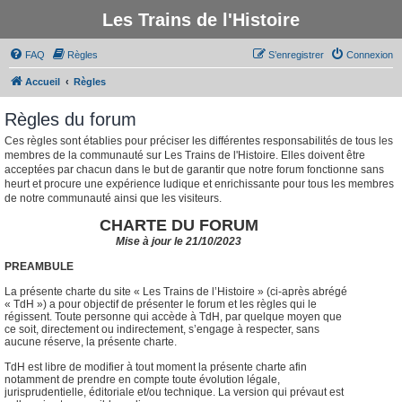
Les Trains de l'Histoire
FAQ
Règles
S’enregistrer
Connexion
Accueil
Règles
Règles du forum
Ces règles sont établies pour préciser les différentes responsabilités de tous les
membres de la communauté sur Les Trains de l'Histoire. Elles doivent être
acceptées par chacun dans le but de garantir que notre forum fonctionne sans
heurt et procure une expérience ludique et enrichissante pour tous les membres
de notre communauté ainsi que les visiteurs.
CHARTE DU FORUM
Mise à jour le 21/10/2023
PREAMBULE
La présente charte du site « Les Trains de l’Histoire » (ci-après abrégé
« TdH ») a pour objectif de présenter le forum et les règles qui le
régissent. Toute personne qui accède à TdH, par quelque moyen que
ce soit, directement ou indirectement, s’engage à respecter, sans
aucune réserve, la présente charte.
TdH est libre de modifier à tout moment la présente charte afin
notamment de prendre en compte toute évolution légale,
jurisprudentielle, éditoriale et/ou technique. La version qui prévaut est