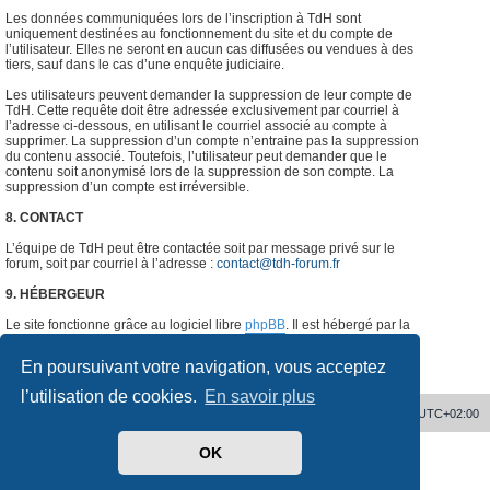
Les données communiquées lors de l’inscription à TdH sont
uniquement destinées au fonctionnement du site et du compte de
l’utilisateur. Elles ne seront en aucun cas diffusées ou vendues à des
tiers, sauf dans le cas d’une enquête judiciaire.
Les utilisateurs peuvent demander la suppression de leur compte de
TdH. Cette requête doit être adressée exclusivement par courriel à
l’adresse ci-dessous, en utilisant le courriel associé au compte à
supprimer. La suppression d’un compte n’entraine pas la suppression
du contenu associé. Toutefois, l’utilisateur peut demander que le
contenu soit anonymisé lors de la suppression de son compte. La
suppression d’un compte est irréversible.
8. CONTACT
L’équipe de TdH peut être contactée soit par message privé sur le
forum, soit par courriel à l’adresse :
contact@tdh-forum.fr
9. HÉBERGEUR
Le site fonctionne grâce au logiciel libre
phpBB
. Il est hébergé par la
société
o2switch
, Chemin des Pardiaux, 63000 Clermont-Ferrand,
France.
#
En poursuivant votre navigation, vous acceptez
l’utilisation de cookies.
En savoir plus
Accueil
Supprimer les cookies
Heures au format
UTC+02:00
OK
Développé par
phpBB
® Forum Software © phpBB Limited
Traduit par
phpBB-fr.com