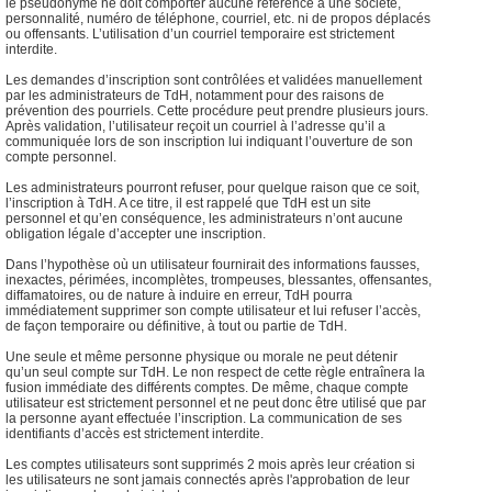
le pseudonyme ne doit comporter aucune référence à une société,
personnalité, numéro de téléphone, courriel, etc. ni de propos déplacés
ou offensants. L’utilisation d’un courriel temporaire est strictement
interdite.
Les demandes d’inscription sont contrôlées et validées manuellement
par les administrateurs de TdH, notamment pour des raisons de
prévention des pourriels. Cette procédure peut prendre plusieurs jours.
Après validation, l’utilisateur reçoit un courriel à l’adresse qu’il a
communiquée lors de son inscription lui indiquant l’ouverture de son
compte personnel.
Les administrateurs pourront refuser, pour quelque raison que ce soit,
l’inscription à TdH. A ce titre, il est rappelé que TdH est un site
personnel et qu’en conséquence, les administrateurs n’ont aucune
obligation légale d’accepter une inscription.
Dans l’hypothèse où un utilisateur fournirait des informations fausses,
inexactes, périmées, incomplètes, trompeuses, blessantes, offensantes,
diffamatoires, ou de nature à induire en erreur, TdH pourra
immédiatement supprimer son compte utilisateur et lui refuser l’accès,
de façon temporaire ou définitive, à tout ou partie de TdH.
Une seule et même personne physique ou morale ne peut détenir
qu’un seul compte sur TdH. Le non respect de cette règle entraînera la
fusion immédiate des différents comptes. De même, chaque compte
utilisateur est strictement personnel et ne peut donc être utilisé que par
la personne ayant effectuée l’inscription. La communication de ses
identifiants d’accès est strictement interdite.
Les comptes utilisateurs sont supprimés 2 mois après leur création si
les utilisateurs ne sont jamais connectés après l'approbation de leur