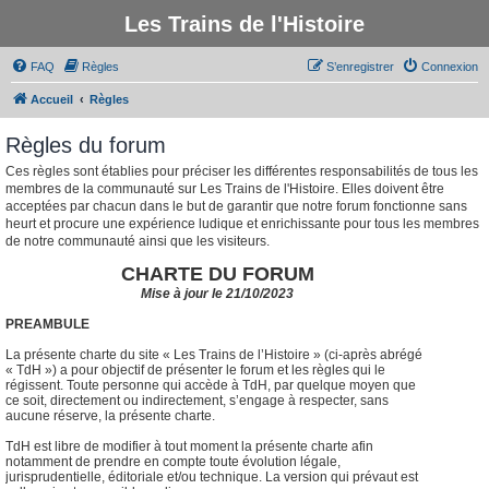
Les Trains de l'Histoire
FAQ
Règles
S’enregistrer
Connexion
Accueil
Règles
Règles du forum
Ces règles sont établies pour préciser les différentes responsabilités de tous les
membres de la communauté sur Les Trains de l'Histoire. Elles doivent être
acceptées par chacun dans le but de garantir que notre forum fonctionne sans
heurt et procure une expérience ludique et enrichissante pour tous les membres
de notre communauté ainsi que les visiteurs.
CHARTE DU FORUM
Mise à jour le 21/10/2023
PREAMBULE
La présente charte du site « Les Trains de l’Histoire » (ci-après abrégé
« TdH ») a pour objectif de présenter le forum et les règles qui le
régissent. Toute personne qui accède à TdH, par quelque moyen que
ce soit, directement ou indirectement, s’engage à respecter, sans
aucune réserve, la présente charte.
TdH est libre de modifier à tout moment la présente charte afin
notamment de prendre en compte toute évolution légale,
jurisprudentielle, éditoriale et/ou technique. La version qui prévaut est