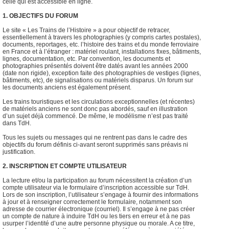
celle qui est accessible en ligne.
1. OBJECTIFS DU FORUM
Le site « Les Trains de l’Histoire » a pour objectif de retracer,
essentiellement à travers les photographies (y compris cartes postales),
documents, reportages, etc. l’histoire des trains et du monde ferroviaire
en France et à l’étranger : matériel roulant, installations fixes, bâtiments,
lignes, documentation, etc. Par convention, les documents et
photographies présentés doivent être datés avant les années 2000
(date non rigide), exception faite des photographies de vestiges (lignes,
bâtiments, etc), de signalisations ou matériels disparus. Un forum sur
les documents anciens est également présent.
Les trains touristiques et les circulations exceptionnelles (et récentes)
de matériels anciens ne sont donc pas abordés, sauf en illustration
d’un sujet déjà commencé. De même, le modélisme n’est pas traité
dans TdH.
Tous les sujets ou messages qui ne rentrent pas dans le cadre des
objectifs du forum définis ci-avant seront supprimés sans préavis ni
justification.
2. INSCRIPTION ET COMPTE UTILISATEUR
La lecture et/ou la participation au forum nécessitent la création d’un
compte utilisateur via le formulaire d’inscription accessible sur TdH.
Lors de son inscription, l’utilisateur s’engage à fournir des informations
à jour et à renseigner correctement le formulaire, notamment son
adresse de courrier électronique (courriel). Il s’engage à ne pas créer
un compte de nature à induire TdH ou les tiers en erreur et à ne pas
usurper l’identité d’une autre personne physique ou morale. A ce titre,