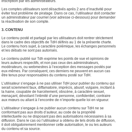
inscription par les administrateurs.
Les comptes utilisateurs sont désactivés après 2 ans d’inactivité pour
éviter tout problème de piratage. Dans ce cas, l’utilisateur doit contacter
un administrateur par courriel (voir adresse ci-dessous) pour demander
la réactivation de son compte.
3. CONTENU
Le contenu posté et partagé par les utilisateurs doit rentrer strictement
dans le cadre des objectifs de TdH définis au 1 de la présente charte.
Le contenu hors sujet, à caractère polémique, les échanges personnels
et les débats ne sont pas autorisés.
Le contenu publié sur Tdh exprime les points de vue et opinions de
leurs auteurs respectifs, et non pas ceux des administrateurs,
modérateurs, ou webmestres à l’exception des messages postés par
eux-mêmes. Par conséquent, ces derniers ne peuvent en aucun cas
être tenus pour responsables du contenu posté sur TdH.
L’utilisateur s’engage à ne pas utiliser TdH pour publier du contenu qui
serait sciemment faux, diffamatoire, imprécis, abusif, vulgaire, incitant à
la haine, coupable de harcèlement, obscène, à caractère sexuel,
menaçant, dévoilant l’intimité d’une personne, confidentiel, contraire
aux mœurs ou allant à l’encontre de n’importe quelle loi en vigueur.
L’utilisateur s’engage à ne publier aucun contenu sur TdH ne se
conformant pas aux droits d’auteur, au code de la propriété
intellectuelle ou ne disposant pas des autorisations nécessaires à sa
diffusion. Dans le cas où l’utilisateur a obtenu de tels droits de diffusion,
il doit obligatoirement mentionner cette autorisation, le ou les auteurs
du contenu et sa source.