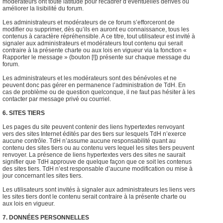
modérateurs ont toute latitude pour recadrer d’éventuelles dérives ou
améliorer la lisibilité du forum.
Les administrateurs et modérateurs de ce forum s’efforceront de
modifier ou supprimer, dès qu’ils en auront eu connaissance, tous les
contenus à caractère répréhensible. A ce titre, tout utilisateur est invité à
signaler aux administrateurs et modérateurs tout contenu qui serait
contraire à la présente charte ou aux lois en vigueur via la fonction «
Rapporter le message » (bouton [!]) présente sur chaque message du
forum.
Les administrateurs et les modérateurs sont des bénévoles et ne
peuvent donc pas gérer en permanence l’administration de TdH. En
cas de problème ou de question quelconque, il ne faut pas hésiter à les
contacter par message privé ou courriel.
6. SITES TIERS
Les pages du site peuvent contenir des liens hypertextes renvoyant
vers des sites Internet édités par des tiers sur lesquels TdH n’exerce
aucune contrôle. TdH n’assume aucune responsabilité quant au
contenu des sites tiers ou au contenu vers lequel les sites tiers peuvent
renvoyer. La présence de liens hypertextes vers des sites ne saurait
signifier que TdH approuve de quelque façon que ce soit les contenus
des sites tiers. TdH n’est responsable d’aucune modification ou mise à
jour concernant les sites tiers.
Les utilisateurs sont invités à signaler aux administrateurs les liens vers
les sites tiers dont le contenu serait contraire à la présente charte ou
aux lois en vigueur.
7. DONNÉES PERSONNELLES