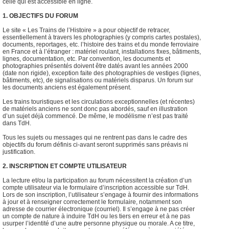
celle qui est accessible en ligne.
1. OBJECTIFS DU FORUM
Le site « Les Trains de l’Histoire » a pour objectif de retracer,
essentiellement à travers les photographies (y compris cartes postales),
documents, reportages, etc. l’histoire des trains et du monde ferroviaire
en France et à l’étranger : matériel roulant, installations fixes, bâtiments,
lignes, documentation, etc. Par convention, les documents et
photographies présentés doivent être datés avant les années 2000
(date non rigide), exception faite des photographies de vestiges (lignes,
bâtiments, etc), de signalisations ou matériels disparus. Un forum sur
les documents anciens est également présent.
Les trains touristiques et les circulations exceptionnelles (et récentes)
de matériels anciens ne sont donc pas abordés, sauf en illustration
d’un sujet déjà commencé. De même, le modélisme n’est pas traité
dans TdH.
Tous les sujets ou messages qui ne rentrent pas dans le cadre des
objectifs du forum définis ci-avant seront supprimés sans préavis ni
justification.
2. INSCRIPTION ET COMPTE UTILISATEUR
La lecture et/ou la participation au forum nécessitent la création d’un
compte utilisateur via le formulaire d’inscription accessible sur TdH.
Lors de son inscription, l’utilisateur s’engage à fournir des informations
à jour et à renseigner correctement le formulaire, notamment son
adresse de courrier électronique (courriel). Il s’engage à ne pas créer
un compte de nature à induire TdH ou les tiers en erreur et à ne pas
usurper l’identité d’une autre personne physique ou morale. A ce titre,