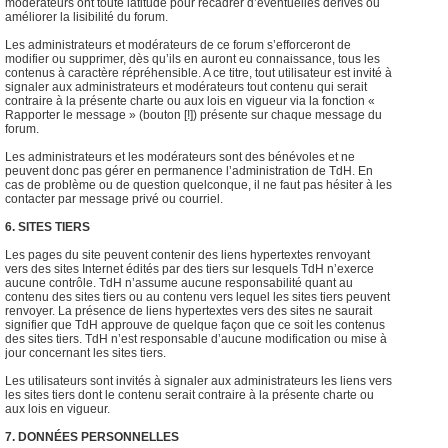
modérateurs ont toute latitude pour recadrer d’éventuelles dérives ou
améliorer la lisibilité du forum.
Les administrateurs et modérateurs de ce forum s’efforceront de
modifier ou supprimer, dès qu’ils en auront eu connaissance, tous les
contenus à caractère répréhensible. A ce titre, tout utilisateur est invité à
signaler aux administrateurs et modérateurs tout contenu qui serait
contraire à la présente charte ou aux lois en vigueur via la fonction «
Rapporter le message » (bouton [!]) présente sur chaque message du
forum.
Les administrateurs et les modérateurs sont des bénévoles et ne
peuvent donc pas gérer en permanence l’administration de TdH. En
cas de problème ou de question quelconque, il ne faut pas hésiter à les
contacter par message privé ou courriel.
6. SITES TIERS
Les pages du site peuvent contenir des liens hypertextes renvoyant
vers des sites Internet édités par des tiers sur lesquels TdH n’exerce
aucune contrôle. TdH n’assume aucune responsabilité quant au
contenu des sites tiers ou au contenu vers lequel les sites tiers peuvent
renvoyer. La présence de liens hypertextes vers des sites ne saurait
signifier que TdH approuve de quelque façon que ce soit les contenus
des sites tiers. TdH n’est responsable d’aucune modification ou mise à
jour concernant les sites tiers.
Les utilisateurs sont invités à signaler aux administrateurs les liens vers
les sites tiers dont le contenu serait contraire à la présente charte ou
aux lois en vigueur.
7. DONNÉES PERSONNELLES