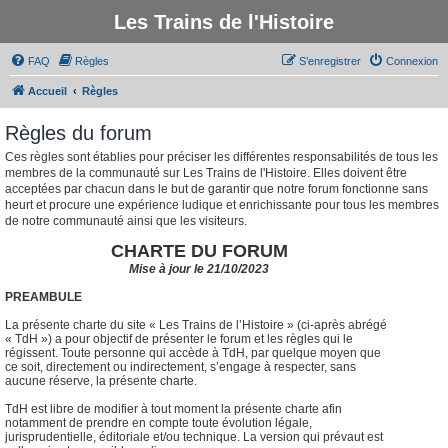
Les Trains de l'Histoire
FAQ
Règles
S’enregistrer
Connexion
Accueil
Règles
Règles du forum
Ces règles sont établies pour préciser les différentes responsabilités de tous les
membres de la communauté sur Les Trains de l'Histoire. Elles doivent être
acceptées par chacun dans le but de garantir que notre forum fonctionne sans
heurt et procure une expérience ludique et enrichissante pour tous les membres
de notre communauté ainsi que les visiteurs.
CHARTE DU FORUM
Mise à jour le 21/10/2023
PREAMBULE
La présente charte du site « Les Trains de l’Histoire » (ci-après abrégé
« TdH ») a pour objectif de présenter le forum et les règles qui le
régissent. Toute personne qui accède à TdH, par quelque moyen que
ce soit, directement ou indirectement, s’engage à respecter, sans
aucune réserve, la présente charte.
TdH est libre de modifier à tout moment la présente charte afin
notamment de prendre en compte toute évolution légale,
jurisprudentielle, éditoriale et/ou technique. La version qui prévaut est