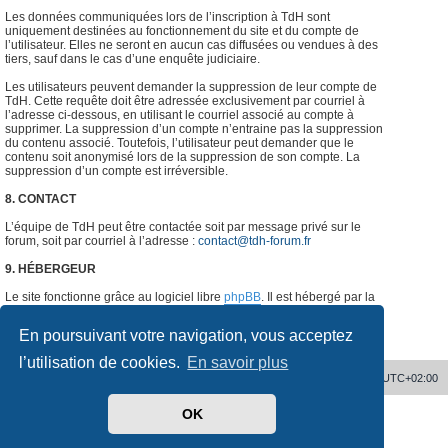
Les données communiquées lors de l’inscription à TdH sont
uniquement destinées au fonctionnement du site et du compte de
l’utilisateur. Elles ne seront en aucun cas diffusées ou vendues à des
tiers, sauf dans le cas d’une enquête judiciaire.
Les utilisateurs peuvent demander la suppression de leur compte de
TdH. Cette requête doit être adressée exclusivement par courriel à
l’adresse ci-dessous, en utilisant le courriel associé au compte à
supprimer. La suppression d’un compte n’entraine pas la suppression
du contenu associé. Toutefois, l’utilisateur peut demander que le
contenu soit anonymisé lors de la suppression de son compte. La
suppression d’un compte est irréversible.
8. CONTACT
L’équipe de TdH peut être contactée soit par message privé sur le
forum, soit par courriel à l’adresse :
contact@tdh-forum.fr
9. HÉBERGEUR
Le site fonctionne grâce au logiciel libre
phpBB
. Il est hébergé par la
société
o2switch
, Chemin des Pardiaux, 63000 Clermont-Ferrand,
France.
#
En poursuivant votre navigation, vous acceptez
l’utilisation de cookies.
En savoir plus
Accueil
Supprimer les cookies
Heures au format
UTC+02:00
OK
Développé par
phpBB
® Forum Software © phpBB Limited
Traduit par
phpBB-fr.com