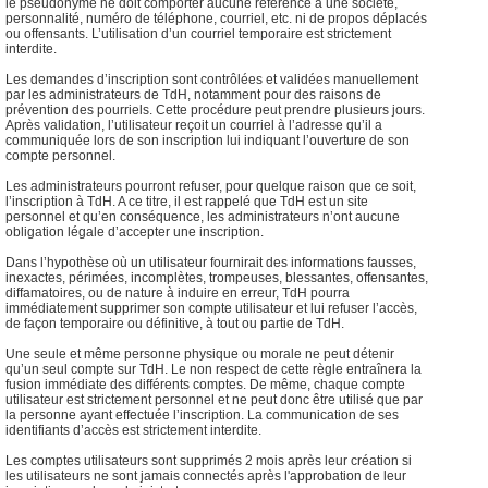
le pseudonyme ne doit comporter aucune référence à une société,
personnalité, numéro de téléphone, courriel, etc. ni de propos déplacés
ou offensants. L’utilisation d’un courriel temporaire est strictement
interdite.
Les demandes d’inscription sont contrôlées et validées manuellement
par les administrateurs de TdH, notamment pour des raisons de
prévention des pourriels. Cette procédure peut prendre plusieurs jours.
Après validation, l’utilisateur reçoit un courriel à l’adresse qu’il a
communiquée lors de son inscription lui indiquant l’ouverture de son
compte personnel.
Les administrateurs pourront refuser, pour quelque raison que ce soit,
l’inscription à TdH. A ce titre, il est rappelé que TdH est un site
personnel et qu’en conséquence, les administrateurs n’ont aucune
obligation légale d’accepter une inscription.
Dans l’hypothèse où un utilisateur fournirait des informations fausses,
inexactes, périmées, incomplètes, trompeuses, blessantes, offensantes,
diffamatoires, ou de nature à induire en erreur, TdH pourra
immédiatement supprimer son compte utilisateur et lui refuser l’accès,
de façon temporaire ou définitive, à tout ou partie de TdH.
Une seule et même personne physique ou morale ne peut détenir
qu’un seul compte sur TdH. Le non respect de cette règle entraînera la
fusion immédiate des différents comptes. De même, chaque compte
utilisateur est strictement personnel et ne peut donc être utilisé que par
la personne ayant effectuée l’inscription. La communication de ses
identifiants d’accès est strictement interdite.
Les comptes utilisateurs sont supprimés 2 mois après leur création si
les utilisateurs ne sont jamais connectés après l'approbation de leur