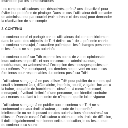
inscription par les administrateurs.
Les comptes utilisateurs sont désactivés après 2 ans d’inactivité pour
éviter tout problème de piratage. Dans ce cas, l’utilisateur doit contacter
un administrateur par courriel (voir adresse ci-dessous) pour demander
la réactivation de son compte.
3. CONTENU
Le contenu posté et partagé par les utilisateurs doit rentrer strictement
dans le cadre des objectifs de TdH définis au 1 de la présente charte.
Le contenu hors sujet, à caractère polémique, les échanges personnels
et les débats ne sont pas autorisés.
Le contenu publié sur Tdh exprime les points de vue et opinions de
leurs auteurs respectifs, et non pas ceux des administrateurs,
modérateurs, ou webmestres à l’exception des messages postés par
eux-mêmes. Par conséquent, ces derniers ne peuvent en aucun cas
être tenus pour responsables du contenu posté sur TdH.
L’utilisateur s’engage à ne pas utiliser TdH pour publier du contenu qui
serait sciemment faux, diffamatoire, imprécis, abusif, vulgaire, incitant à
la haine, coupable de harcèlement, obscène, à caractère sexuel,
menaçant, dévoilant l’intimité d’une personne, confidentiel, contraire
aux mœurs ou allant à l’encontre de n’importe quelle loi en vigueur.
L’utilisateur s’engage à ne publier aucun contenu sur TdH ne se
conformant pas aux droits d’auteur, au code de la propriété
intellectuelle ou ne disposant pas des autorisations nécessaires à sa
diffusion. Dans le cas où l’utilisateur a obtenu de tels droits de diffusion,
il doit obligatoirement mentionner cette autorisation, le ou les auteurs
du contenu et sa source.