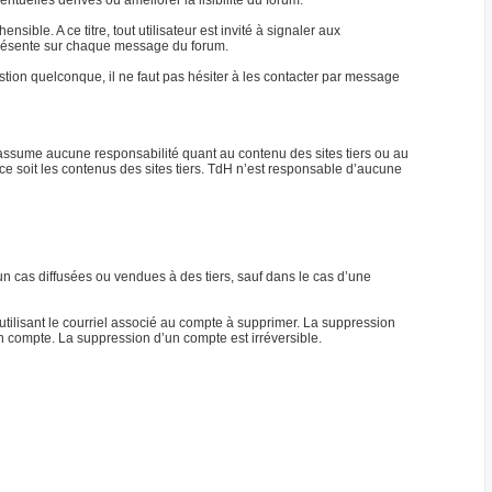
tuelles dérives ou améliorer la lisibilité du forum.
ble. A ce titre, tout utilisateur est invité à signaler aux
) présente sur chaque message du forum.
ion quelconque, il ne faut pas hésiter à les contacter par message
n’assume aucune responsabilité quant au contenu des sites tiers ou au
ce soit les contenus des sites tiers. TdH n’est responsable d’aucune
n cas diffusées ou vendues à des tiers, sauf dans le cas d’une
tilisant le courriel associé au compte à supprimer. La suppression
n compte. La suppression d’un compte est irréversible.