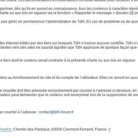
e charte. Les administrateurs et modérateurs ont toute latitude pour recadrer d’éven
rimer, dès qu’ils en auront eu connaissance, tous les contenus à caractère répréhensi
 charte ou aux lois en vigueur via la fonction « Rapporter le message » (bouton [!]
 pas gérer en permanence l’administration de TdH. En cas de problème ou de quest
ites Internet édités par des tiers sur lesquels TdH n’exerce aucune contrôle. TdH 
ertextes vers des sites ne saurait signifier que TdH approuve de quelque façon que 
es tiers dont le contenu serait contraire à la présente charte ou aux lois en vigueur.
s au fonctionnement du site et du compte de l’utilisateur. Elles ne seront en aucu
requête doit être adressée exclusivement par courriel à l’adresse ci-dessous, en u
ilisateur peut demander que le contenu soit anonymisé lors de la suppression de so
r courriel à l’adresse :
contact@tdh-forum.fr
2switch
, Chemin des Pardiaux, 63000 Clermont-Ferrand, France.
#