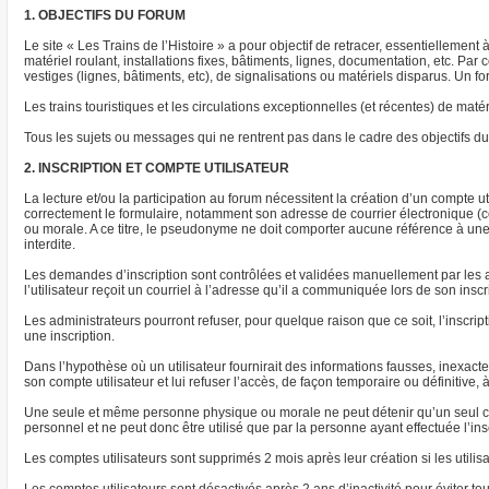
1. OBJECTIFS DU FORUM
Le site « Les Trains de l’Histoire » a pour objectif de retracer, essentiellement
matériel roulant, installations fixes, bâtiments, lignes, documentation, etc. P
vestiges (lignes, bâtiments, etc), de signalisations ou matériels disparus. Un
Les trains touristiques et les circulations exceptionnelles (et récentes) de m
Tous les sujets ou messages qui ne rentrent pas dans le cadre des objectifs du 
2. INSCRIPTION ET COMPTE UTILISATEUR
La lecture et/ou la participation au forum nécessitent la création d’un compte uti
correctement le formulaire, notamment son adresse de courrier électronique (co
ou morale. A ce titre, le pseudonyme ne doit comporter aucune référence à une s
interdite.
Les demandes d’inscription sont contrôlées et validées manuellement par les a
l’utilisateur reçoit un courriel à l’adresse qu’il a communiquée lors de son insc
Les administrateurs pourront refuser, pour quelque raison que ce soit, l’inscrip
une inscription.
Dans l’hypothèse où un utilisateur fournirait des informations fausses, inexac
son compte utilisateur et lui refuser l’accès, de façon temporaire ou définitive, 
Une seule et même personne physique ou morale ne peut détenir qu’un seul com
personnel et ne peut donc être utilisé que par la personne ayant effectuée l’ins
Les comptes utilisateurs sont supprimés 2 mois après leur création si les utilis