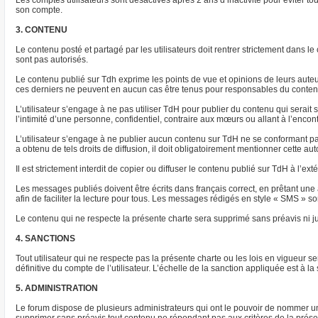
Les comptes utilisateurs sont désactivés après 2 ans d’inactivité pour éviter to
son compte.
3. CONTENU
Le contenu posté et partagé par les utilisateurs doit rentrer strictement dans 
sont pas autorisés.
Le contenu publié sur Tdh exprime les points de vue et opinions de leurs aut
ces derniers ne peuvent en aucun cas être tenus pour responsables du conten
L’utilisateur s’engage à ne pas utiliser TdH pour publier du contenu qui serait
l’intimité d’une personne, confidentiel, contraire aux mœurs ou allant à l’encont
L’utilisateur s’engage à ne publier aucun contenu sur TdH ne se conformant pas 
a obtenu de tels droits de diffusion, il doit obligatoirement mentionner cette au
Il est strictement interdit de copier ou diffuser le contenu publié sur TdH à l’e
Les messages publiés doivent être écrits dans français correct, en prêtant une a
afin de faciliter la lecture pour tous. Les messages rédigés en style « SMS » son
Le contenu qui ne respecte la présente charte sera supprimé sans préavis ni ju
4. SANCTIONS
Tout utilisateur qui ne respecte pas la présente charte ou les lois en vigueur
définitive du compte de l’utilisateur. L’échelle de la sanction appliquée est à 
5. ADMINISTRATION
Le forum dispose de plusieurs administrateurs qui ont le pouvoir de nommer un 