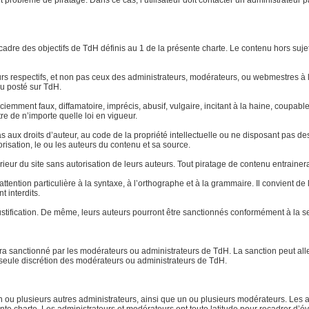
ut problème de piratage. Dans ce cas, l’utilisateur doit contacter un administrateur 
le cadre des objectifs de TdH définis au 1 de la présente charte. Le contenu hors su
eurs respectifs, et non pas ceux des administrateurs, modérateurs, ou webmestres
u posté sur TdH.
 sciemment faux, diffamatoire, imprécis, abusif, vulgaire, incitant à la haine, coup
re de n’importe quelle loi en vigueur.
aux droits d’auteur, au code de la propriété intellectuelle ou ne disposant pas des 
torisation, le ou les auteurs du contenu et sa source.
xtérieur du site sans autorisation de leurs auteurs. Tout piratage de contenu entraine
ttention particulière à la syntaxe, à l’orthographe et à la grammaire. Il convient d
t interdits.
stification. De même, leurs auteurs pourront être sanctionnés conformément à la se
 sera sanctionné par les modérateurs ou administrateurs de TdH. La sanction peut a
la seule discrétion des modérateurs ou administrateurs de TdH.
ou plusieurs autres administrateurs, ainsi que un ou plusieurs modérateurs. Les ad