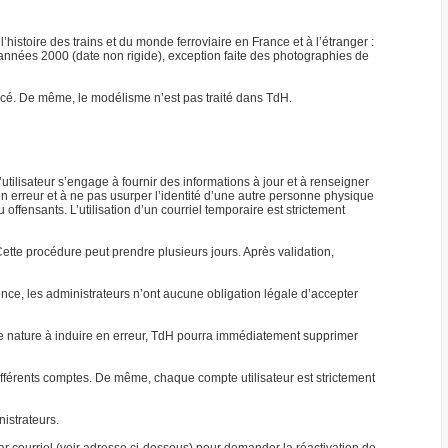
’histoire des trains et du monde ferroviaire en France et à l’étranger :
s années 2000 (date non rigide), exception faite des photographies de
mencé. De même, le modélisme n’est pas traité dans TdH.
l’utilisateur s’engage à fournir des informations à jour et à renseigner
en erreur et à ne pas usurper l’identité d’une autre personne physique
ffensants. L’utilisation d’un courriel temporaire est strictement
tte procédure peut prendre plusieurs jours. Après validation,
uence, les administrateurs n’ont aucune obligation légale d’accepter
 de nature à induire en erreur, TdH pourra immédiatement supprimer
fférents comptes. De même, chaque compte utilisateur est strictement
nistrateurs.