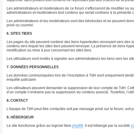
supprimer sans préavis tout contenu ne répondant pas aux critères de la présent
Les administrateurs et modérateurs de ce forum s’efforceront de modifier ou supp
administrateurs et modérateurs tout contenu qui serait contraire à la présente
Les administrateurs et les modérateurs sont des bénévoles et ne peuvent donc
privé ou courriel.
6. SITES TIERS
Les pages du site peuvent contenir des liens hypertextes renvoyant vers des s
contenu vers lequel les sites tiers peuvent renvoyer. La présence de liens hyp
modification ou mise à jour concernant les sites tiers.
Les utilisateurs sont invités à signaler aux administrateurs les liens vers les sit
7. DONNÉES PERSONNELLES
Les données communiquées lors de l’inscription à TdH sont uniquement destinée
enquête judiciaire.
Les utilisateurs peuvent demander la suppression de leur compte de TdH. Cette 
d’un compte n’entraine pas la suppression du contenu associé. Toutefois, l’ut
8. CONTACT
L’équipe de TdH peut être contactée soit par message privé sur le forum, soit pa
9. HÉBERGEUR
Le site fonctionne grâce au logiciel libre
phpBB
. Il est hébergé par la société
o