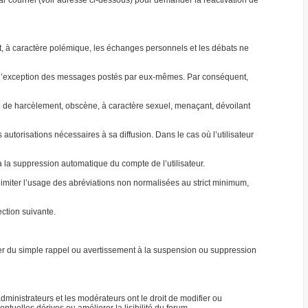
par courriel (voir adresse ci-dessous) pour demander la réactivation de
jet, à caractère polémique, les échanges personnels et les débats ne
 à l’exception des messages postés par eux-mêmes. Par conséquent,
able de harcèlement, obscène, à caractère sexuel, menaçant, dévoilant
autorisations nécessaires à sa diffusion. Dans le cas où l’utilisateur
ra la suppression automatique du compte de l’utilisateur.
e limiter l’usage des abréviations non normalisées au strict minimum,
ction suivante.
ller du simple rappel ou avertissement à la suspension ou suppression
ministrateurs et les modérateurs ont le droit de modifier ou