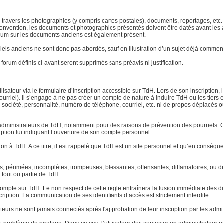
 à travers les photographies (y compris cartes postales), documents, reportages, etc. l
ar convention, les documents et photographies présentés doivent être datés avant le
 forum sur les documents anciens est également présent.
atériels anciens ne sont donc pas abordés, sauf en illustration d’un sujet déjà com
forum définis ci-avant seront supprimés sans préavis ni justification.
lisateur via le formulaire d’inscription accessible sur TdH. Lors de son inscription, 
urriel). Il s’engage à ne pas créer un compte de nature à induire TdH ou les tiers 
ociété, personnalité, numéro de téléphone, courriel, etc. ni de propos déplacés ou o
dministrateurs de TdH, notamment pour des raisons de prévention des pourriels. Ce
ription lui indiquant l’ouverture de son compte personnel.
tion à TdH. A ce titre, il est rappelé que TdH est un site personnel et qu’en conséq
tes, périmées, incomplètes, trompeuses, blessantes, offensantes, diffamatoires, ou
à tout ou partie de TdH.
pte sur TdH. Le non respect de cette règle entraînera la fusion immédiate des di
cription. La communication de ses identifiants d’accès est strictement interdite.
ateurs ne sont jamais connectés après l'approbation de leur inscription par les admi