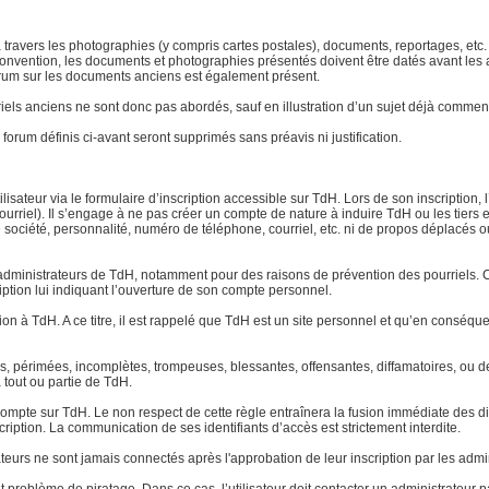
 à travers les photographies (y compris cartes postales), documents, reportages, etc. l
ar convention, les documents et photographies présentés doivent être datés avant le
 forum sur les documents anciens est également présent.
atériels anciens ne sont donc pas abordés, sauf en illustration d’un sujet déjà com
forum définis ci-avant seront supprimés sans préavis ni justification.
lisateur via le formulaire d’inscription accessible sur TdH. Lors de son inscription, 
urriel). Il s’engage à ne pas créer un compte de nature à induire TdH ou les tiers 
ociété, personnalité, numéro de téléphone, courriel, etc. ni de propos déplacés ou o
dministrateurs de TdH, notamment pour des raisons de prévention des pourriels. Ce
ription lui indiquant l’ouverture de son compte personnel.
tion à TdH. A ce titre, il est rappelé que TdH est un site personnel et qu’en conséq
tes, périmées, incomplètes, trompeuses, blessantes, offensantes, diffamatoires, ou
à tout ou partie de TdH.
pte sur TdH. Le non respect de cette règle entraînera la fusion immédiate des di
cription. La communication de ses identifiants d’accès est strictement interdite.
ateurs ne sont jamais connectés après l'approbation de leur inscription par les admi