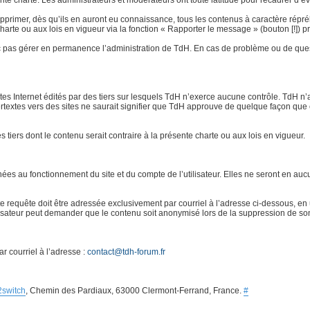
e charte. Les administrateurs et modérateurs ont toute latitude pour recadrer d’éven
rimer, dès qu’ils en auront eu connaissance, tous les contenus à caractère répréhensi
 charte ou aux lois en vigueur via la fonction « Rapporter le message » (bouton [!]
 pas gérer en permanence l’administration de TdH. En cas de problème ou de quest
ites Internet édités par des tiers sur lesquels TdH n’exerce aucune contrôle. TdH 
ertextes vers des sites ne saurait signifier que TdH approuve de quelque façon que 
es tiers dont le contenu serait contraire à la présente charte ou aux lois en vigueur.
s au fonctionnement du site et du compte de l’utilisateur. Elles ne seront en aucu
requête doit être adressée exclusivement par courriel à l’adresse ci-dessous, en u
ilisateur peut demander que le contenu soit anonymisé lors de la suppression de so
r courriel à l’adresse :
contact@tdh-forum.fr
2switch
, Chemin des Pardiaux, 63000 Clermont-Ferrand, France.
#