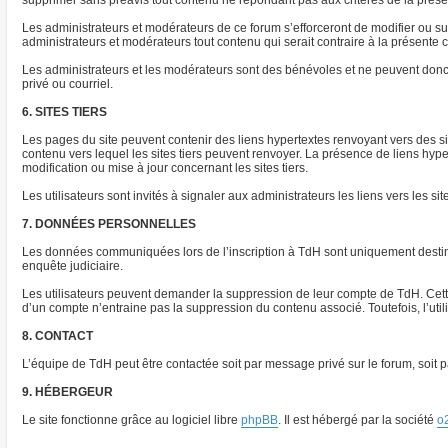
supprimer sans préavis tout contenu ne répondant pas aux critères de la présent
Les administrateurs et modérateurs de ce forum s’efforceront de modifier ou supp
administrateurs et modérateurs tout contenu qui serait contraire à la présente
Les administrateurs et les modérateurs sont des bénévoles et ne peuvent donc
privé ou courriel.
6. SITES TIERS
Les pages du site peuvent contenir des liens hypertextes renvoyant vers des s
contenu vers lequel les sites tiers peuvent renvoyer. La présence de liens hyp
modification ou mise à jour concernant les sites tiers.
Les utilisateurs sont invités à signaler aux administrateurs les liens vers les sit
7. DONNÉES PERSONNELLES
Les données communiquées lors de l’inscription à TdH sont uniquement destinée
enquête judiciaire.
Les utilisateurs peuvent demander la suppression de leur compte de TdH. Cette 
d’un compte n’entraine pas la suppression du contenu associé. Toutefois, l’ut
8. CONTACT
L’équipe de TdH peut être contactée soit par message privé sur le forum, soit pa
9. HÉBERGEUR
Le site fonctionne grâce au logiciel libre
phpBB
. Il est hébergé par la société
o