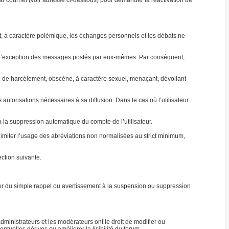
par courriel (voir adresse ci-dessous) pour demander la réactivation de
jet, à caractère polémique, les échanges personnels et les débats ne
 à l’exception des messages postés par eux-mêmes. Par conséquent,
able de harcèlement, obscène, à caractère sexuel, menaçant, dévoilant
autorisations nécessaires à sa diffusion. Dans le cas où l’utilisateur
ra la suppression automatique du compte de l’utilisateur.
e limiter l’usage des abréviations non normalisées au strict minimum,
ction suivante.
ller du simple rappel ou avertissement à la suspension ou suppression
ministrateurs et les modérateurs ont le droit de modifier ou