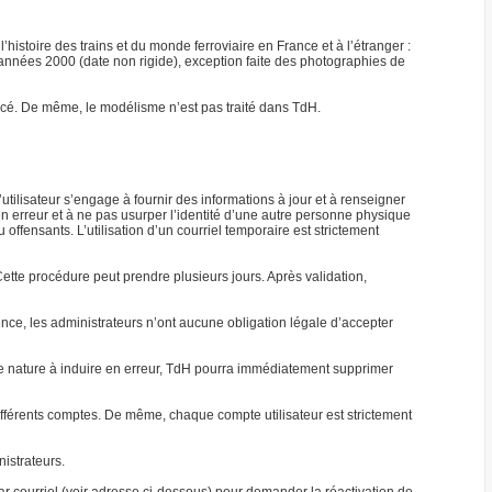
’histoire des trains et du monde ferroviaire en France et à l’étranger :
s années 2000 (date non rigide), exception faite des photographies de
mencé. De même, le modélisme n’est pas traité dans TdH.
l’utilisateur s’engage à fournir des informations à jour et à renseigner
en erreur et à ne pas usurper l’identité d’une autre personne physique
ffensants. L’utilisation d’un courriel temporaire est strictement
tte procédure peut prendre plusieurs jours. Après validation,
uence, les administrateurs n’ont aucune obligation légale d’accepter
 de nature à induire en erreur, TdH pourra immédiatement supprimer
fférents comptes. De même, chaque compte utilisateur est strictement
nistrateurs.