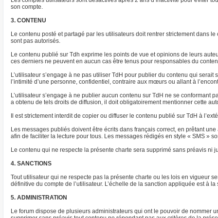
Les comptes utilisateurs sont désactivés après 2 ans d’inactivité pour éviter to
son compte.
3. CONTENU
Le contenu posté et partagé par les utilisateurs doit rentrer strictement dans 
sont pas autorisés.
Le contenu publié sur Tdh exprime les points de vue et opinions de leurs aut
ces derniers ne peuvent en aucun cas être tenus pour responsables du conten
L’utilisateur s’engage à ne pas utiliser TdH pour publier du contenu qui serait
l’intimité d’une personne, confidentiel, contraire aux mœurs ou allant à l’encont
L’utilisateur s’engage à ne publier aucun contenu sur TdH ne se conformant pas 
a obtenu de tels droits de diffusion, il doit obligatoirement mentionner cette au
Il est strictement interdit de copier ou diffuser le contenu publié sur TdH à l’e
Les messages publiés doivent être écrits dans français correct, en prêtant une a
afin de faciliter la lecture pour tous. Les messages rédigés en style « SMS » son
Le contenu qui ne respecte la présente charte sera supprimé sans préavis ni ju
4. SANCTIONS
Tout utilisateur qui ne respecte pas la présente charte ou les lois en vigueur
définitive du compte de l’utilisateur. L’échelle de la sanction appliquée est à 
5. ADMINISTRATION
Le forum dispose de plusieurs administrateurs qui ont le pouvoir de nommer un 