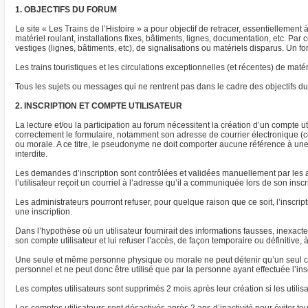
1. OBJECTIFS DU FORUM
Le site « Les Trains de l’Histoire » a pour objectif de retracer, essentiellement
matériel roulant, installations fixes, bâtiments, lignes, documentation, etc. P
vestiges (lignes, bâtiments, etc), de signalisations ou matériels disparus. Un
Les trains touristiques et les circulations exceptionnelles (et récentes) de m
Tous les sujets ou messages qui ne rentrent pas dans le cadre des objectifs du 
2. INSCRIPTION ET COMPTE UTILISATEUR
La lecture et/ou la participation au forum nécessitent la création d’un compte uti
correctement le formulaire, notamment son adresse de courrier électronique (co
ou morale. A ce titre, le pseudonyme ne doit comporter aucune référence à une s
interdite.
Les demandes d’inscription sont contrôlées et validées manuellement par les a
l’utilisateur reçoit un courriel à l’adresse qu’il a communiquée lors de son insc
Les administrateurs pourront refuser, pour quelque raison que ce soit, l’inscrip
une inscription.
Dans l’hypothèse où un utilisateur fournirait des informations fausses, inexac
son compte utilisateur et lui refuser l’accès, de façon temporaire ou définitive, 
Une seule et même personne physique ou morale ne peut détenir qu’un seul com
personnel et ne peut donc être utilisé que par la personne ayant effectuée l’ins
Les comptes utilisateurs sont supprimés 2 mois après leur création si les utilis