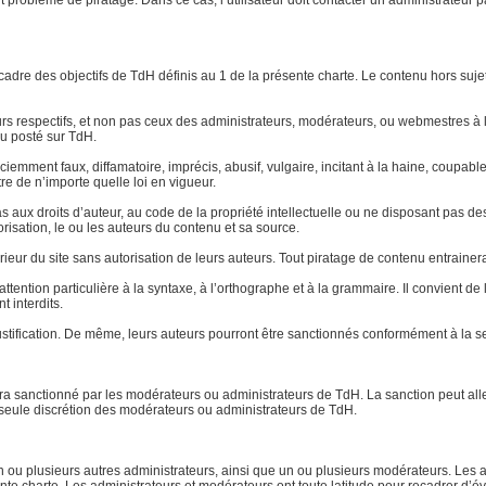
ut problème de piratage. Dans ce cas, l’utilisateur doit contacter un administrateur 
le cadre des objectifs de TdH définis au 1 de la présente charte. Le contenu hors su
eurs respectifs, et non pas ceux des administrateurs, modérateurs, ou webmestres
u posté sur TdH.
 sciemment faux, diffamatoire, imprécis, abusif, vulgaire, incitant à la haine, coup
re de n’importe quelle loi en vigueur.
aux droits d’auteur, au code de la propriété intellectuelle ou ne disposant pas des 
torisation, le ou les auteurs du contenu et sa source.
xtérieur du site sans autorisation de leurs auteurs. Tout piratage de contenu entraine
ttention particulière à la syntaxe, à l’orthographe et à la grammaire. Il convient d
t interdits.
stification. De même, leurs auteurs pourront être sanctionnés conformément à la se
 sera sanctionné par les modérateurs ou administrateurs de TdH. La sanction peut a
la seule discrétion des modérateurs ou administrateurs de TdH.
ou plusieurs autres administrateurs, ainsi que un ou plusieurs modérateurs. Les ad