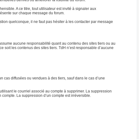
tuelles dérives ou améliorer la lisibilité du forum.
ble. A ce titre, tout utilisateur est invité à signaler aux
) présente sur chaque message du forum.
ion quelconque, il ne faut pas hésiter à les contacter par message
n’assume aucune responsabilité quant au contenu des sites tiers ou au
ce soit les contenus des sites tiers. TdH n’est responsable d’aucune
n cas diffusées ou vendues à des tiers, sauf dans le cas d’une
tilisant le courriel associé au compte à supprimer. La suppression
n compte. La suppression d’un compte est irréversible.