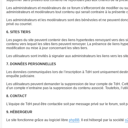
supprimer sans préavis tout contenu ne répondant pas aux critères de la présent
Les administrateurs et modérateurs de ce forum s’efforceront de modifier ou supp
administrateurs et modérateurs tout contenu qui serait contraire à la présente
Les administrateurs et les modérateurs sont des bénévoles et ne peuvent donc
privé ou courriel.
6. SITES TIERS
Les pages du site peuvent contenir des liens hypertextes renvoyant vers des s
contenu vers lequel les sites tiers peuvent renvoyer. La présence de liens hyp
modification ou mise à jour concernant les sites tiers.
Les utilisateurs sont invités à signaler aux administrateurs les liens vers les sit
7. DONNÉES PERSONNELLES
Les données communiquées lors de l’inscription à TdH sont uniquement destinée
enquête judiciaire.
Les utilisateurs peuvent demander la suppression de leur compte de TdH. Cette 
d’un compte n’entraine pas la suppression du contenu associé. Toutefois, l’ut
8. CONTACT
L’équipe de TdH peut être contactée soit par message privé sur le forum, soit pa
9. HÉBERGEUR
Le site fonctionne grâce au logiciel libre
phpBB
. Il est hébergé par la société
o