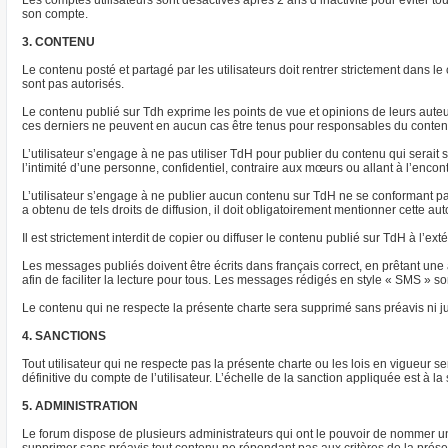
Les comptes utilisateurs sont désactivés après 2 ans d’inactivité pour éviter to
son compte.
3. CONTENU
Le contenu posté et partagé par les utilisateurs doit rentrer strictement dans 
sont pas autorisés.
Le contenu publié sur Tdh exprime les points de vue et opinions de leurs aut
ces derniers ne peuvent en aucun cas être tenus pour responsables du conten
L’utilisateur s’engage à ne pas utiliser TdH pour publier du contenu qui serait
l’intimité d’une personne, confidentiel, contraire aux mœurs ou allant à l’encont
L’utilisateur s’engage à ne publier aucun contenu sur TdH ne se conformant pas 
a obtenu de tels droits de diffusion, il doit obligatoirement mentionner cette au
Il est strictement interdit de copier ou diffuser le contenu publié sur TdH à l’e
Les messages publiés doivent être écrits dans français correct, en prêtant une a
afin de faciliter la lecture pour tous. Les messages rédigés en style « SMS » son
Le contenu qui ne respecte la présente charte sera supprimé sans préavis ni ju
4. SANCTIONS
Tout utilisateur qui ne respecte pas la présente charte ou les lois en vigueur
définitive du compte de l’utilisateur. L’échelle de la sanction appliquée est à 
5. ADMINISTRATION
Le forum dispose de plusieurs administrateurs qui ont le pouvoir de nommer un 