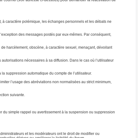
par courriel (voir adresse ci-dessous) pour demander la réactivation de
jet, à caractère polémique, les échanges personnels et les débats ne
 à l’exception des messages postés par eux-mêmes. Par conséquent,
able de harcèlement, obscène, à caractère sexuel, menaçant, dévoilant
autorisations nécessaires à sa diffusion. Dans le cas où l’utilisateur
ra la suppression automatique du compte de l’utilisateur.
e limiter l’usage des abréviations non normalisées au strict minimum,
ction suivante.
ller du simple rappel ou avertissement à la suspension ou suppression
ministrateurs et les modérateurs ont le droit de modifier ou