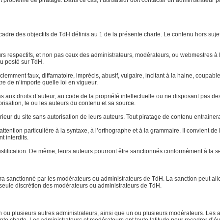
ut problème de piratage. Dans ce cas, l’utilisateur doit contacter un administrateur 
le cadre des objectifs de TdH définis au 1 de la présente charte. Le contenu hors su
eurs respectifs, et non pas ceux des administrateurs, modérateurs, ou webmestres
u posté sur TdH.
 sciemment faux, diffamatoire, imprécis, abusif, vulgaire, incitant à la haine, coup
re de n’importe quelle loi en vigueur.
aux droits d’auteur, au code de la propriété intellectuelle ou ne disposant pas des 
torisation, le ou les auteurs du contenu et sa source.
xtérieur du site sans autorisation de leurs auteurs. Tout piratage de contenu entraine
ttention particulière à la syntaxe, à l’orthographe et à la grammaire. Il convient d
t interdits.
stification. De même, leurs auteurs pourront être sanctionnés conformément à la se
 sera sanctionné par les modérateurs ou administrateurs de TdH. La sanction peut a
la seule discrétion des modérateurs ou administrateurs de TdH.
ou plusieurs autres administrateurs, ainsi que un ou plusieurs modérateurs. Les ad