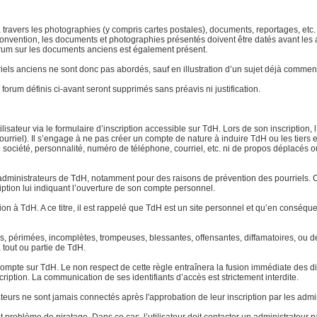
 à travers les photographies (y compris cartes postales), documents, reportages, etc. l
ar convention, les documents et photographies présentés doivent être datés avant le
 forum sur les documents anciens est également présent.
atériels anciens ne sont donc pas abordés, sauf en illustration d’un sujet déjà com
forum définis ci-avant seront supprimés sans préavis ni justification.
lisateur via le formulaire d’inscription accessible sur TdH. Lors de son inscription, 
urriel). Il s’engage à ne pas créer un compte de nature à induire TdH ou les tiers 
ociété, personnalité, numéro de téléphone, courriel, etc. ni de propos déplacés ou o
dministrateurs de TdH, notamment pour des raisons de prévention des pourriels. Ce
ription lui indiquant l’ouverture de son compte personnel.
tion à TdH. A ce titre, il est rappelé que TdH est un site personnel et qu’en conséq
tes, périmées, incomplètes, trompeuses, blessantes, offensantes, diffamatoires, ou
à tout ou partie de TdH.
pte sur TdH. Le non respect de cette règle entraînera la fusion immédiate des di
cription. La communication de ses identifiants d’accès est strictement interdite.
ateurs ne sont jamais connectés après l'approbation de leur inscription par les admi