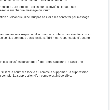
tuelles dérives ou améliorer la lisibilité du forum.
ble. A ce titre, tout utilisateur est invité à signaler aux
) présente sur chaque message du forum.
ion quelconque, il ne faut pas hésiter à les contacter par message
n’assume aucune responsabilité quant au contenu des sites tiers ou au
ce soit les contenus des sites tiers. TdH n’est responsable d’aucune
n cas diffusées ou vendues à des tiers, sauf dans le cas d’une
tilisant le courriel associé au compte à supprimer. La suppression
n compte. La suppression d’un compte est irréversible.