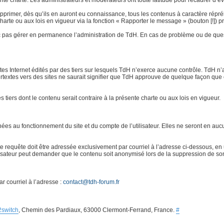
e charte. Les administrateurs et modérateurs ont toute latitude pour recadrer d’éven
rimer, dès qu’ils en auront eu connaissance, tous les contenus à caractère répréhensi
 charte ou aux lois en vigueur via la fonction « Rapporter le message » (bouton [!]
 pas gérer en permanence l’administration de TdH. En cas de problème ou de quest
ites Internet édités par des tiers sur lesquels TdH n’exerce aucune contrôle. TdH 
ertextes vers des sites ne saurait signifier que TdH approuve de quelque façon que 
es tiers dont le contenu serait contraire à la présente charte ou aux lois en vigueur.
s au fonctionnement du site et du compte de l’utilisateur. Elles ne seront en aucu
requête doit être adressée exclusivement par courriel à l’adresse ci-dessous, en u
ilisateur peut demander que le contenu soit anonymisé lors de la suppression de so
r courriel à l’adresse :
contact@tdh-forum.fr
2switch
, Chemin des Pardiaux, 63000 Clermont-Ferrand, France.
#