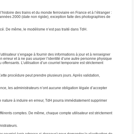
’histoire des trains et du monde ferroviaire en France et à l’étranger :
s années 2000 (date non rigide), exception faite des photographies de
mencé. De même, le modélisme n’est pas traité dans TdH.
l’utilisateur s’engage à fournir des informations à jour et à renseigner
en erreur et à ne pas usurper l’identité d’une autre personne physique
ffensants. L’utilisation d’un courriel temporaire est strictement
tte procédure peut prendre plusieurs jours. Après validation,
uence, les administrateurs n’ont aucune obligation légale d’accepter
 de nature à induire en erreur, TdH pourra immédiatement supprimer
fférents comptes. De même, chaque compte utilisateur est strictement
nistrateurs.