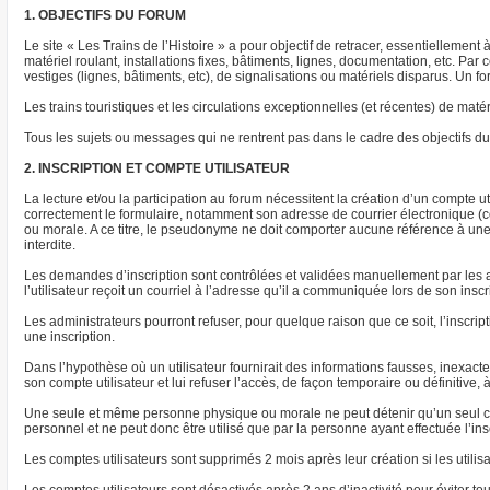
1. OBJECTIFS DU FORUM
Le site « Les Trains de l’Histoire » a pour objectif de retracer, essentiellement
matériel roulant, installations fixes, bâtiments, lignes, documentation, etc. P
vestiges (lignes, bâtiments, etc), de signalisations ou matériels disparus. Un
Les trains touristiques et les circulations exceptionnelles (et récentes) de m
Tous les sujets ou messages qui ne rentrent pas dans le cadre des objectifs du 
2. INSCRIPTION ET COMPTE UTILISATEUR
La lecture et/ou la participation au forum nécessitent la création d’un compte uti
correctement le formulaire, notamment son adresse de courrier électronique (co
ou morale. A ce titre, le pseudonyme ne doit comporter aucune référence à une s
interdite.
Les demandes d’inscription sont contrôlées et validées manuellement par les a
l’utilisateur reçoit un courriel à l’adresse qu’il a communiquée lors de son insc
Les administrateurs pourront refuser, pour quelque raison que ce soit, l’inscrip
une inscription.
Dans l’hypothèse où un utilisateur fournirait des informations fausses, inexac
son compte utilisateur et lui refuser l’accès, de façon temporaire ou définitive, 
Une seule et même personne physique ou morale ne peut détenir qu’un seul com
personnel et ne peut donc être utilisé que par la personne ayant effectuée l’ins
Les comptes utilisateurs sont supprimés 2 mois après leur création si les utilis