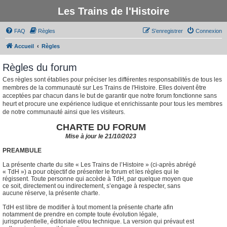
Les Trains de l'Histoire
FAQ
Règles
S’enregistrer
Connexion
Accueil
Règles
Règles du forum
Ces règles sont établies pour préciser les différentes responsabilités de tous les
membres de la communauté sur Les Trains de l'Histoire. Elles doivent être
acceptées par chacun dans le but de garantir que notre forum fonctionne sans
heurt et procure une expérience ludique et enrichissante pour tous les membres
de notre communauté ainsi que les visiteurs.
CHARTE DU FORUM
Mise à jour le 21/10/2023
PREAMBULE
La présente charte du site « Les Trains de l’Histoire » (ci-après abrégé
« TdH ») a pour objectif de présenter le forum et les règles qui le
régissent. Toute personne qui accède à TdH, par quelque moyen que
ce soit, directement ou indirectement, s’engage à respecter, sans
aucune réserve, la présente charte.
TdH est libre de modifier à tout moment la présente charte afin
notamment de prendre en compte toute évolution légale,
jurisprudentielle, éditoriale et/ou technique. La version qui prévaut est