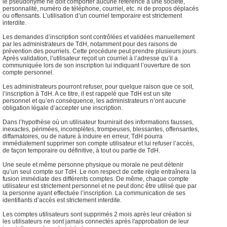
le pseudonyme ne doit comporter aucune référence à une société,
personnalité, numéro de téléphone, courriel, etc. ni de propos déplacés
ou offensants. L’utilisation d’un courriel temporaire est strictement
interdite.
Les demandes d’inscription sont contrôlées et validées manuellement
par les administrateurs de TdH, notamment pour des raisons de
prévention des pourriels. Cette procédure peut prendre plusieurs jours.
Après validation, l’utilisateur reçoit un courriel à l’adresse qu’il a
communiquée lors de son inscription lui indiquant l’ouverture de son
compte personnel.
Les administrateurs pourront refuser, pour quelque raison que ce soit,
l’inscription à TdH. A ce titre, il est rappelé que TdH est un site
personnel et qu’en conséquence, les administrateurs n’ont aucune
obligation légale d’accepter une inscription.
Dans l’hypothèse où un utilisateur fournirait des informations fausses,
inexactes, périmées, incomplètes, trompeuses, blessantes, offensantes,
diffamatoires, ou de nature à induire en erreur, TdH pourra
immédiatement supprimer son compte utilisateur et lui refuser l’accès,
de façon temporaire ou définitive, à tout ou partie de TdH.
Une seule et même personne physique ou morale ne peut détenir
qu’un seul compte sur TdH. Le non respect de cette règle entraînera la
fusion immédiate des différents comptes. De même, chaque compte
utilisateur est strictement personnel et ne peut donc être utilisé que par
la personne ayant effectuée l’inscription. La communication de ses
identifiants d’accès est strictement interdite.
Les comptes utilisateurs sont supprimés 2 mois après leur création si
les utilisateurs ne sont jamais connectés après l'approbation de leur