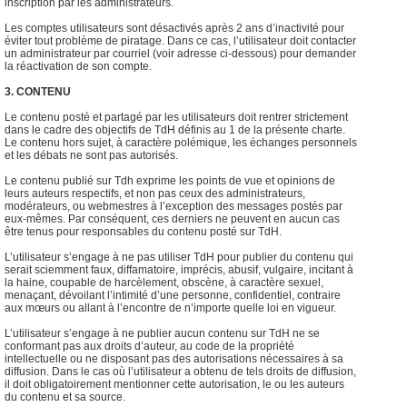
inscription par les administrateurs.
Les comptes utilisateurs sont désactivés après 2 ans d’inactivité pour
éviter tout problème de piratage. Dans ce cas, l’utilisateur doit contacter
un administrateur par courriel (voir adresse ci-dessous) pour demander
la réactivation de son compte.
3. CONTENU
Le contenu posté et partagé par les utilisateurs doit rentrer strictement
dans le cadre des objectifs de TdH définis au 1 de la présente charte.
Le contenu hors sujet, à caractère polémique, les échanges personnels
et les débats ne sont pas autorisés.
Le contenu publié sur Tdh exprime les points de vue et opinions de
leurs auteurs respectifs, et non pas ceux des administrateurs,
modérateurs, ou webmestres à l’exception des messages postés par
eux-mêmes. Par conséquent, ces derniers ne peuvent en aucun cas
être tenus pour responsables du contenu posté sur TdH.
L’utilisateur s’engage à ne pas utiliser TdH pour publier du contenu qui
serait sciemment faux, diffamatoire, imprécis, abusif, vulgaire, incitant à
la haine, coupable de harcèlement, obscène, à caractère sexuel,
menaçant, dévoilant l’intimité d’une personne, confidentiel, contraire
aux mœurs ou allant à l’encontre de n’importe quelle loi en vigueur.
L’utilisateur s’engage à ne publier aucun contenu sur TdH ne se
conformant pas aux droits d’auteur, au code de la propriété
intellectuelle ou ne disposant pas des autorisations nécessaires à sa
diffusion. Dans le cas où l’utilisateur a obtenu de tels droits de diffusion,
il doit obligatoirement mentionner cette autorisation, le ou les auteurs
du contenu et sa source.