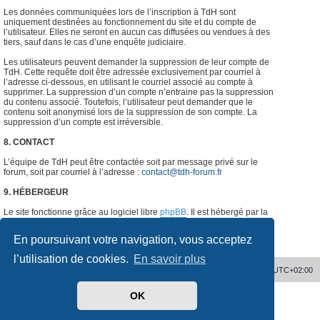
Les données communiquées lors de l’inscription à TdH sont
uniquement destinées au fonctionnement du site et du compte de
l’utilisateur. Elles ne seront en aucun cas diffusées ou vendues à des
tiers, sauf dans le cas d’une enquête judiciaire.
Les utilisateurs peuvent demander la suppression de leur compte de
TdH. Cette requête doit être adressée exclusivement par courriel à
l’adresse ci-dessous, en utilisant le courriel associé au compte à
supprimer. La suppression d’un compte n’entraine pas la suppression
du contenu associé. Toutefois, l’utilisateur peut demander que le
contenu soit anonymisé lors de la suppression de son compte. La
suppression d’un compte est irréversible.
8. CONTACT
L’équipe de TdH peut être contactée soit par message privé sur le
forum, soit par courriel à l’adresse :
contact@tdh-forum.fr
9. HÉBERGEUR
Le site fonctionne grâce au logiciel libre
phpBB
. Il est hébergé par la
société
o2switch
, Chemin des Pardiaux, 63000 Clermont-Ferrand,
France.
#
En poursuivant votre navigation, vous acceptez
l’utilisation de cookies.
En savoir plus
Accueil
Supprimer les cookies
Heures au format
UTC+02:00
OK
Développé par
phpBB
® Forum Software © phpBB Limited
Traduit par
phpBB-fr.com