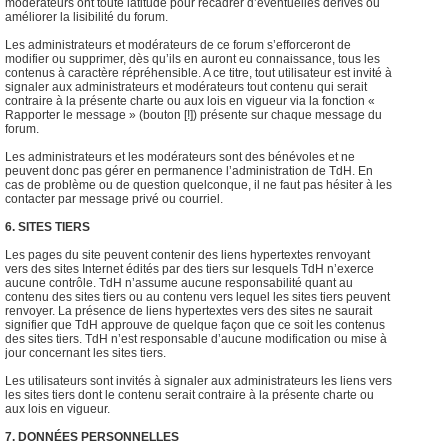
modérateurs ont toute latitude pour recadrer d’éventuelles dérives ou
améliorer la lisibilité du forum.
Les administrateurs et modérateurs de ce forum s’efforceront de
modifier ou supprimer, dès qu’ils en auront eu connaissance, tous les
contenus à caractère répréhensible. A ce titre, tout utilisateur est invité à
signaler aux administrateurs et modérateurs tout contenu qui serait
contraire à la présente charte ou aux lois en vigueur via la fonction «
Rapporter le message » (bouton [!]) présente sur chaque message du
forum.
Les administrateurs et les modérateurs sont des bénévoles et ne
peuvent donc pas gérer en permanence l’administration de TdH. En
cas de problème ou de question quelconque, il ne faut pas hésiter à les
contacter par message privé ou courriel.
6. SITES TIERS
Les pages du site peuvent contenir des liens hypertextes renvoyant
vers des sites Internet édités par des tiers sur lesquels TdH n’exerce
aucune contrôle. TdH n’assume aucune responsabilité quant au
contenu des sites tiers ou au contenu vers lequel les sites tiers peuvent
renvoyer. La présence de liens hypertextes vers des sites ne saurait
signifier que TdH approuve de quelque façon que ce soit les contenus
des sites tiers. TdH n’est responsable d’aucune modification ou mise à
jour concernant les sites tiers.
Les utilisateurs sont invités à signaler aux administrateurs les liens vers
les sites tiers dont le contenu serait contraire à la présente charte ou
aux lois en vigueur.
7. DONNÉES PERSONNELLES