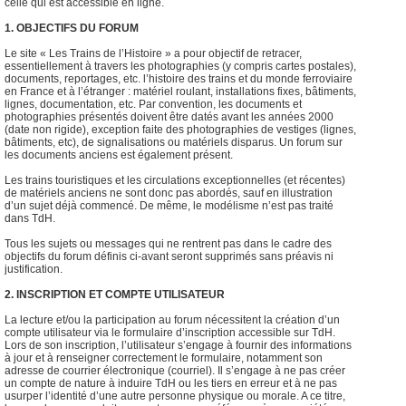
celle qui est accessible en ligne.
1. OBJECTIFS DU FORUM
Le site « Les Trains de l’Histoire » a pour objectif de retracer,
essentiellement à travers les photographies (y compris cartes postales),
documents, reportages, etc. l’histoire des trains et du monde ferroviaire
en France et à l’étranger : matériel roulant, installations fixes, bâtiments,
lignes, documentation, etc. Par convention, les documents et
photographies présentés doivent être datés avant les années 2000
(date non rigide), exception faite des photographies de vestiges (lignes,
bâtiments, etc), de signalisations ou matériels disparus. Un forum sur
les documents anciens est également présent.
Les trains touristiques et les circulations exceptionnelles (et récentes)
de matériels anciens ne sont donc pas abordés, sauf en illustration
d’un sujet déjà commencé. De même, le modélisme n’est pas traité
dans TdH.
Tous les sujets ou messages qui ne rentrent pas dans le cadre des
objectifs du forum définis ci-avant seront supprimés sans préavis ni
justification.
2. INSCRIPTION ET COMPTE UTILISATEUR
La lecture et/ou la participation au forum nécessitent la création d’un
compte utilisateur via le formulaire d’inscription accessible sur TdH.
Lors de son inscription, l’utilisateur s’engage à fournir des informations
à jour et à renseigner correctement le formulaire, notamment son
adresse de courrier électronique (courriel). Il s’engage à ne pas créer
un compte de nature à induire TdH ou les tiers en erreur et à ne pas
usurper l’identité d’une autre personne physique ou morale. A ce titre,