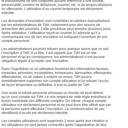
le pseudonyme ne doit comporter aucune référence à une société,
personnalité, numéro de téléphone, courriel, etc. ni de propos déplacés
ou offensants. L’utilisation d’un courriel temporaire est strictement
interdite.
Les demandes d’inscription sont contrôlées et validées manuellement
par les administrateurs de TdH, notamment pour des raisons de
prévention des pourriels. Cette procédure peut prendre plusieurs jours.
Après validation, l’utilisateur reçoit un courriel à l’adresse qu’il a
communiquée lors de son inscription lui indiquant l’ouverture de son
compte personnel.
Les administrateurs pourront refuser, pour quelque raison que ce soit,
l’inscription à TdH. A ce titre, il est rappelé que TdH est un site
personnel et qu’en conséquence, les administrateurs n’ont aucune
obligation légale d’accepter une inscription.
Dans l’hypothèse où un utilisateur fournirait des informations fausses,
inexactes, périmées, incomplètes, trompeuses, blessantes, offensantes,
diffamatoires, ou de nature à induire en erreur, TdH pourra
immédiatement supprimer son compte utilisateur et lui refuser l’accès,
de façon temporaire ou définitive, à tout ou partie de TdH.
Une seule et même personne physique ou morale ne peut détenir
qu’un seul compte sur TdH. Le non respect de cette règle entraînera la
fusion immédiate des différents comptes. De même, chaque compte
utilisateur est strictement personnel et ne peut donc être utilisé que par
la personne ayant effectuée l’inscription. La communication de ses
identifiants d’accès est strictement interdite.
Les comptes utilisateurs sont supprimés 2 mois après leur création si
les utilisateurs ne sont jamais connectés après l'approbation de leur