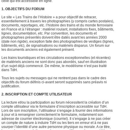
celle qui est accessible en ligne.
1. OBJECTIFS DU FORUM
Le site « Les Trains de l’Histoire » a pour objectif de retracer,
essentiellement à travers les photographies (y compris cartes postales),
documents, reportages, etc. l’histoire des trains et du monde ferroviaire
en France et à l’étranger : matériel roulant, installations fixes, bâtiments,
lignes, documentation, etc. Par convention, les documents et
photographies présentés doivent être datés avant les années 2000
(date non rigide), exception faite des photographies de vestiges (lignes,
bâtiments, etc), de signalisations ou matériels disparus. Un forum sur
les documents anciens est également présent.
Les trains touristiques et les circulations exceptionnelles (et récentes)
de matériels anciens ne sont donc pas abordés, sauf en illustration
d’un sujet déjà commencé. De même, le modélisme n’est pas traité
dans TdH.
Tous les sujets ou messages qui ne rentrent pas dans le cadre des
objectifs du forum définis ci-avant seront supprimés sans préavis ni
justification.
2. INSCRIPTION ET COMPTE UTILISATEUR
La lecture et/ou la participation au forum nécessitent la création d’un
compte utilisateur via le formulaire d’inscription accessible sur TdH.
Lors de son inscription, l’utilisateur s’engage à fournir des informations
à jour et à renseigner correctement le formulaire, notamment son
adresse de courrier électronique (courriel). Il s’engage à ne pas créer
un compte de nature à induire TdH ou les tiers en erreur et à ne pas
usurper l’identité d’une autre personne physique ou morale. A ce titre,