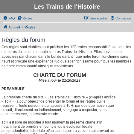
Les Trains de l'Histoire
FAQ
Règles
S’enregistrer
Connexion
Accueil
Règles
Règles du forum
Ces règles sont établies pour préciser les différentes responsabilités de tous les
membres de la communauté sur Les Trains de l'Histoire. Elles doivent être
acceptées par chacun dans le but de garantir que notre forum fonctionne sans
heurt et procure une expérience ludique et enrichissante pour tous les membres
de notre communauté ainsi que les visiteurs.
CHARTE DU FORUM
Mise à jour le 21/10/2023
PREAMBULE
La présente charte du site « Les Trains de l’Histoire » (ci-après abrégé
« TdH ») a pour objectif de présenter le forum et les règles qui le
régissent. Toute personne qui accède à TdH, par quelque moyen que
ce soit, directement ou indirectement, s’engage à respecter, sans
aucune réserve, la présente charte.
TdH est libre de modifier à tout moment la présente charte afin
notamment de prendre en compte toute évolution légale,
jurisprudentielle, éditoriale et/ou technique. La version qui prévaut est