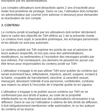
inscription par les administrateurs.
Les comptes utilisateurs sont désactivés après 2 ans d’inactivité pour
éviter tout problème de piratage. Dans ce cas, l’utilisateur doit contacter
un administrateur par courriel (voir adresse ci-dessous) pour demander
la réactivation de son compte.
3. CONTENU
Le contenu posté et partagé par les utilisateurs doit rentrer strictement
dans le cadre des objectifs de TdH définis au 1 de la présente charte.
Le contenu hors sujet, à caractère polémique, les échanges personnels
et les débats ne sont pas autorisés.
Le contenu publié sur Tdh exprime les points de vue et opinions de
leurs auteurs respectifs, et non pas ceux des administrateurs,
modérateurs, ou webmestres à l’exception des messages postés par
eux-mêmes. Par conséquent, ces derniers ne peuvent en aucun cas
être tenus pour responsables du contenu posté sur TdH.
L’utilisateur s’engage à ne pas utiliser TdH pour publier du contenu qui
serait sciemment faux, diffamatoire, imprécis, abusif, vulgaire, incitant à
la haine, coupable de harcèlement, obscène, à caractère sexuel,
menaçant, dévoilant l’intimité d’une personne, confidentiel, contraire
aux mœurs ou allant à l’encontre de n’importe quelle loi en vigueur.
L’utilisateur s’engage à ne publier aucun contenu sur TdH ne se
conformant pas aux droits d’auteur, au code de la propriété
intellectuelle ou ne disposant pas des autorisations nécessaires à sa
diffusion. Dans le cas où l’utilisateur a obtenu de tels droits de diffusion,
il doit obligatoirement mentionner cette autorisation, le ou les auteurs
du contenu et sa source.