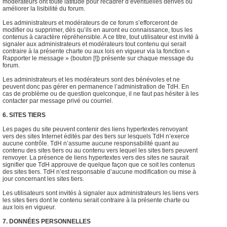
modérateurs ont toute latitude pour recadrer d’éventuelles dérives ou
améliorer la lisibilité du forum.
Les administrateurs et modérateurs de ce forum s’efforceront de
modifier ou supprimer, dès qu’ils en auront eu connaissance, tous les
contenus à caractère répréhensible. A ce titre, tout utilisateur est invité à
signaler aux administrateurs et modérateurs tout contenu qui serait
contraire à la présente charte ou aux lois en vigueur via la fonction «
Rapporter le message » (bouton [!]) présente sur chaque message du
forum.
Les administrateurs et les modérateurs sont des bénévoles et ne
peuvent donc pas gérer en permanence l’administration de TdH. En
cas de problème ou de question quelconque, il ne faut pas hésiter à les
contacter par message privé ou courriel.
6. SITES TIERS
Les pages du site peuvent contenir des liens hypertextes renvoyant
vers des sites Internet édités par des tiers sur lesquels TdH n’exerce
aucune contrôle. TdH n’assume aucune responsabilité quant au
contenu des sites tiers ou au contenu vers lequel les sites tiers peuvent
renvoyer. La présence de liens hypertextes vers des sites ne saurait
signifier que TdH approuve de quelque façon que ce soit les contenus
des sites tiers. TdH n’est responsable d’aucune modification ou mise à
jour concernant les sites tiers.
Les utilisateurs sont invités à signaler aux administrateurs les liens vers
les sites tiers dont le contenu serait contraire à la présente charte ou
aux lois en vigueur.
7. DONNÉES PERSONNELLES