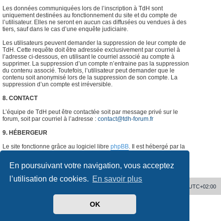
Les données communiquées lors de l’inscription à TdH sont
uniquement destinées au fonctionnement du site et du compte de
l’utilisateur. Elles ne seront en aucun cas diffusées ou vendues à des
tiers, sauf dans le cas d’une enquête judiciaire.
Les utilisateurs peuvent demander la suppression de leur compte de
TdH. Cette requête doit être adressée exclusivement par courriel à
l’adresse ci-dessous, en utilisant le courriel associé au compte à
supprimer. La suppression d’un compte n’entraine pas la suppression
du contenu associé. Toutefois, l’utilisateur peut demander que le
contenu soit anonymisé lors de la suppression de son compte. La
suppression d’un compte est irréversible.
8. CONTACT
L’équipe de TdH peut être contactée soit par message privé sur le
forum, soit par courriel à l’adresse :
contact@tdh-forum.fr
9. HÉBERGEUR
Le site fonctionne grâce au logiciel libre
phpBB
. Il est hébergé par la
société
o2switch
, Chemin des Pardiaux, 63000 Clermont-Ferrand,
France.
#
En poursuivant votre navigation, vous acceptez
l’utilisation de cookies.
En savoir plus
Accueil
Supprimer les cookies
Heures au format
UTC+02:00
OK
Développé par
phpBB
® Forum Software © phpBB Limited
Traduit par
phpBB-fr.com