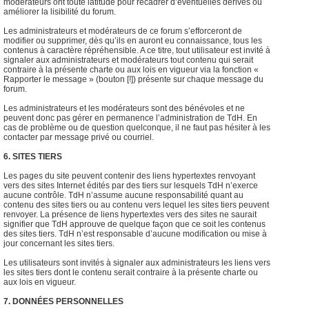
modérateurs ont toute latitude pour recadrer d’éventuelles dérives ou
améliorer la lisibilité du forum.
Les administrateurs et modérateurs de ce forum s’efforceront de
modifier ou supprimer, dès qu’ils en auront eu connaissance, tous les
contenus à caractère répréhensible. A ce titre, tout utilisateur est invité à
signaler aux administrateurs et modérateurs tout contenu qui serait
contraire à la présente charte ou aux lois en vigueur via la fonction «
Rapporter le message » (bouton [!]) présente sur chaque message du
forum.
Les administrateurs et les modérateurs sont des bénévoles et ne
peuvent donc pas gérer en permanence l’administration de TdH. En
cas de problème ou de question quelconque, il ne faut pas hésiter à les
contacter par message privé ou courriel.
6. SITES TIERS
Les pages du site peuvent contenir des liens hypertextes renvoyant
vers des sites Internet édités par des tiers sur lesquels TdH n’exerce
aucune contrôle. TdH n’assume aucune responsabilité quant au
contenu des sites tiers ou au contenu vers lequel les sites tiers peuvent
renvoyer. La présence de liens hypertextes vers des sites ne saurait
signifier que TdH approuve de quelque façon que ce soit les contenus
des sites tiers. TdH n’est responsable d’aucune modification ou mise à
jour concernant les sites tiers.
Les utilisateurs sont invités à signaler aux administrateurs les liens vers
les sites tiers dont le contenu serait contraire à la présente charte ou
aux lois en vigueur.
7. DONNÉES PERSONNELLES