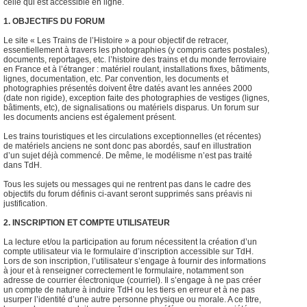
celle qui est accessible en ligne.
1. OBJECTIFS DU FORUM
Le site « Les Trains de l’Histoire » a pour objectif de retracer,
essentiellement à travers les photographies (y compris cartes postales),
documents, reportages, etc. l’histoire des trains et du monde ferroviaire
en France et à l’étranger : matériel roulant, installations fixes, bâtiments,
lignes, documentation, etc. Par convention, les documents et
photographies présentés doivent être datés avant les années 2000
(date non rigide), exception faite des photographies de vestiges (lignes,
bâtiments, etc), de signalisations ou matériels disparus. Un forum sur
les documents anciens est également présent.
Les trains touristiques et les circulations exceptionnelles (et récentes)
de matériels anciens ne sont donc pas abordés, sauf en illustration
d’un sujet déjà commencé. De même, le modélisme n’est pas traité
dans TdH.
Tous les sujets ou messages qui ne rentrent pas dans le cadre des
objectifs du forum définis ci-avant seront supprimés sans préavis ni
justification.
2. INSCRIPTION ET COMPTE UTILISATEUR
La lecture et/ou la participation au forum nécessitent la création d’un
compte utilisateur via le formulaire d’inscription accessible sur TdH.
Lors de son inscription, l’utilisateur s’engage à fournir des informations
à jour et à renseigner correctement le formulaire, notamment son
adresse de courrier électronique (courriel). Il s’engage à ne pas créer
un compte de nature à induire TdH ou les tiers en erreur et à ne pas
usurper l’identité d’une autre personne physique ou morale. A ce titre,