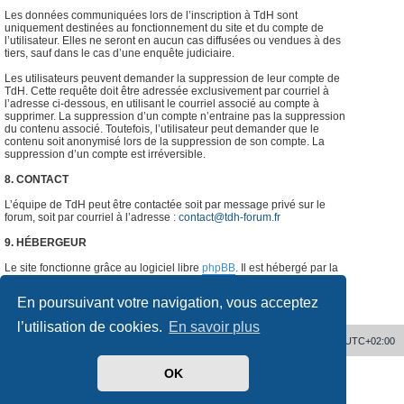
Les données communiquées lors de l’inscription à TdH sont
uniquement destinées au fonctionnement du site et du compte de
l’utilisateur. Elles ne seront en aucun cas diffusées ou vendues à des
tiers, sauf dans le cas d’une enquête judiciaire.
Les utilisateurs peuvent demander la suppression de leur compte de
TdH. Cette requête doit être adressée exclusivement par courriel à
l’adresse ci-dessous, en utilisant le courriel associé au compte à
supprimer. La suppression d’un compte n’entraine pas la suppression
du contenu associé. Toutefois, l’utilisateur peut demander que le
contenu soit anonymisé lors de la suppression de son compte. La
suppression d’un compte est irréversible.
8. CONTACT
L’équipe de TdH peut être contactée soit par message privé sur le
forum, soit par courriel à l’adresse :
contact@tdh-forum.fr
9. HÉBERGEUR
Le site fonctionne grâce au logiciel libre
phpBB
. Il est hébergé par la
société
o2switch
, Chemin des Pardiaux, 63000 Clermont-Ferrand,
France.
#
En poursuivant votre navigation, vous acceptez
l’utilisation de cookies.
En savoir plus
Accueil
Supprimer les cookies
Heures au format
UTC+02:00
OK
Développé par
phpBB
® Forum Software © phpBB Limited
Traduit par
phpBB-fr.com