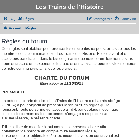
Les Trains de l'Histoire
FAQ
Règles
S’enregistrer
Connexion
Accueil
Règles
Règles du forum
Ces règles sont établies pour préciser les différentes responsabilités de tous les
membres de la communauté sur Les Trains de l'Histoire. Elles doivent être
acceptées par chacun dans le but de garantir que notre forum fonctionne sans
heurt et procure une expérience ludique et enrichissante pour tous les membres
de notre communauté ainsi que les visiteurs.
CHARTE DU FORUM
Mise à jour le 21/10/2023
PREAMBULE
La présente charte du site « Les Trains de l’Histoire » (ci-après abrégé
« TdH ») a pour objectif de présenter le forum et les règles qui le
régissent. Toute personne qui accède à TdH, par quelque moyen que
ce soit, directement ou indirectement, s’engage à respecter, sans
aucune réserve, la présente charte.
TdH est libre de modifier à tout moment la présente charte afin
notamment de prendre en compte toute évolution légale,
jurisprudentielle, éditoriale et/ou technique. La version qui prévaut est