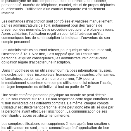
le pseudonyme ne doit comporter aucune référence à une société,
personnalité, numéro de téléphone, courriel, etc. ni de propos déplacés
ou offensants. L’utilisation d’un courriel temporaire est strictement
interdite.
Les demandes d’inscription sont contrôlées et validées manuellement
par les administrateurs de TdH, notamment pour des raisons de
prévention des pourriels. Cette procédure peut prendre plusieurs jours.
Après validation, l’utilisateur reçoit un courriel à l’adresse qu’il a
communiquée lors de son inscription lui indiquant l’ouverture de son
compte personnel.
Les administrateurs pourront refuser, pour quelque raison que ce soit,
l’inscription à TdH. A ce titre, il est rappelé que TdH est un site
personnel et qu’en conséquence, les administrateurs n’ont aucune
obligation légale d’accepter une inscription.
Dans l’hypothèse où un utilisateur fournirait des informations fausses,
inexactes, périmées, incomplètes, trompeuses, blessantes, offensantes,
diffamatoires, ou de nature à induire en erreur, TdH pourra
immédiatement supprimer son compte utilisateur et lui refuser l’accès,
de façon temporaire ou définitive, à tout ou partie de TdH.
Une seule et même personne physique ou morale ne peut détenir
qu’un seul compte sur TdH. Le non respect de cette règle entraînera la
fusion immédiate des différents comptes. De même, chaque compte
utilisateur est strictement personnel et ne peut donc être utilisé que par
la personne ayant effectuée l’inscription. La communication de ses
identifiants d’accès est strictement interdite.
Les comptes utilisateurs sont supprimés 2 mois après leur création si
les utilisateurs ne sont jamais connectés après l'approbation de leur