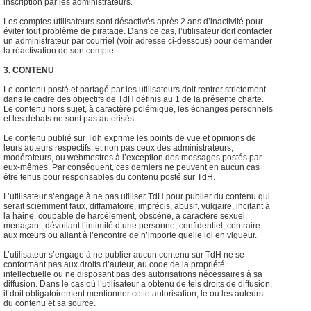
inscription par les administrateurs.
Les comptes utilisateurs sont désactivés après 2 ans d’inactivité pour
éviter tout problème de piratage. Dans ce cas, l’utilisateur doit contacter
un administrateur par courriel (voir adresse ci-dessous) pour demander
la réactivation de son compte.
3. CONTENU
Le contenu posté et partagé par les utilisateurs doit rentrer strictement
dans le cadre des objectifs de TdH définis au 1 de la présente charte.
Le contenu hors sujet, à caractère polémique, les échanges personnels
et les débats ne sont pas autorisés.
Le contenu publié sur Tdh exprime les points de vue et opinions de
leurs auteurs respectifs, et non pas ceux des administrateurs,
modérateurs, ou webmestres à l’exception des messages postés par
eux-mêmes. Par conséquent, ces derniers ne peuvent en aucun cas
être tenus pour responsables du contenu posté sur TdH.
L’utilisateur s’engage à ne pas utiliser TdH pour publier du contenu qui
serait sciemment faux, diffamatoire, imprécis, abusif, vulgaire, incitant à
la haine, coupable de harcèlement, obscène, à caractère sexuel,
menaçant, dévoilant l’intimité d’une personne, confidentiel, contraire
aux mœurs ou allant à l’encontre de n’importe quelle loi en vigueur.
L’utilisateur s’engage à ne publier aucun contenu sur TdH ne se
conformant pas aux droits d’auteur, au code de la propriété
intellectuelle ou ne disposant pas des autorisations nécessaires à sa
diffusion. Dans le cas où l’utilisateur a obtenu de tels droits de diffusion,
il doit obligatoirement mentionner cette autorisation, le ou les auteurs
du contenu et sa source.