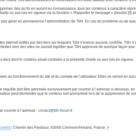
e charte. Les administrateurs et modérateurs ont toute latitude pour recadrer d’éven
rimer, dès qu’ils en auront eu connaissance, tous les contenus à caractère répréhensi
 charte ou aux lois en vigueur via la fonction « Rapporter le message » (bouton [!]
 pas gérer en permanence l’administration de TdH. En cas de problème ou de quest
ites Internet édités par des tiers sur lesquels TdH n’exerce aucune contrôle. TdH 
ertextes vers des sites ne saurait signifier que TdH approuve de quelque façon que 
es tiers dont le contenu serait contraire à la présente charte ou aux lois en vigueur.
s au fonctionnement du site et du compte de l’utilisateur. Elles ne seront en aucu
requête doit être adressée exclusivement par courriel à l’adresse ci-dessous, en u
ilisateur peut demander que le contenu soit anonymisé lors de la suppression de so
r courriel à l’adresse :
contact@tdh-forum.fr
2switch
, Chemin des Pardiaux, 63000 Clermont-Ferrand, France.
#