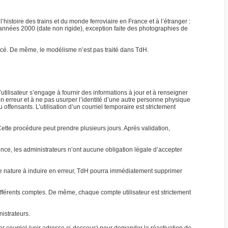
’histoire des trains et du monde ferroviaire en France et à l’étranger :
s années 2000 (date non rigide), exception faite des photographies de
mencé. De même, le modélisme n’est pas traité dans TdH.
l’utilisateur s’engage à fournir des informations à jour et à renseigner
en erreur et à ne pas usurper l’identité d’une autre personne physique
ffensants. L’utilisation d’un courriel temporaire est strictement
tte procédure peut prendre plusieurs jours. Après validation,
uence, les administrateurs n’ont aucune obligation légale d’accepter
 de nature à induire en erreur, TdH pourra immédiatement supprimer
fférents comptes. De même, chaque compte utilisateur est strictement
nistrateurs.