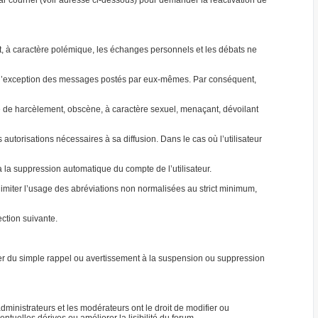
par courriel (voir adresse ci-dessous) pour demander la réactivation de
jet, à caractère polémique, les échanges personnels et les débats ne
 à l’exception des messages postés par eux-mêmes. Par conséquent,
able de harcèlement, obscène, à caractère sexuel, menaçant, dévoilant
autorisations nécessaires à sa diffusion. Dans le cas où l’utilisateur
ra la suppression automatique du compte de l’utilisateur.
e limiter l’usage des abréviations non normalisées au strict minimum,
ction suivante.
ller du simple rappel ou avertissement à la suspension ou suppression
ministrateurs et les modérateurs ont le droit de modifier ou