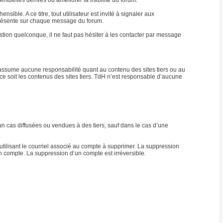
tuelles dérives ou améliorer la lisibilité du forum.
ble. A ce titre, tout utilisateur est invité à signaler aux
) présente sur chaque message du forum.
ion quelconque, il ne faut pas hésiter à les contacter par message
n’assume aucune responsabilité quant au contenu des sites tiers ou au
ce soit les contenus des sites tiers. TdH n’est responsable d’aucune
n cas diffusées ou vendues à des tiers, sauf dans le cas d’une
tilisant le courriel associé au compte à supprimer. La suppression
n compte. La suppression d’un compte est irréversible.