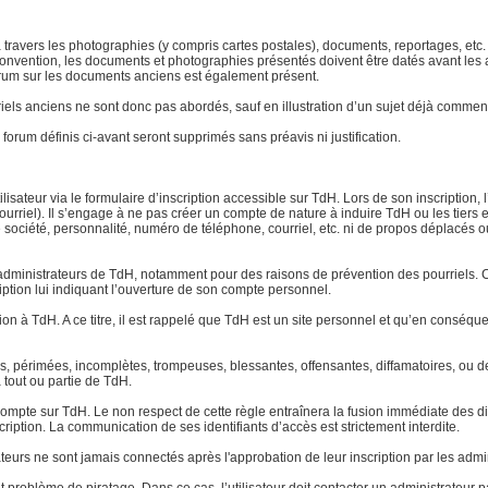
 à travers les photographies (y compris cartes postales), documents, reportages, etc. l
ar convention, les documents et photographies présentés doivent être datés avant le
 forum sur les documents anciens est également présent.
atériels anciens ne sont donc pas abordés, sauf en illustration d’un sujet déjà com
forum définis ci-avant seront supprimés sans préavis ni justification.
lisateur via le formulaire d’inscription accessible sur TdH. Lors de son inscription, 
urriel). Il s’engage à ne pas créer un compte de nature à induire TdH ou les tiers 
ociété, personnalité, numéro de téléphone, courriel, etc. ni de propos déplacés ou o
dministrateurs de TdH, notamment pour des raisons de prévention des pourriels. Ce
ription lui indiquant l’ouverture de son compte personnel.
tion à TdH. A ce titre, il est rappelé que TdH est un site personnel et qu’en conséq
tes, périmées, incomplètes, trompeuses, blessantes, offensantes, diffamatoires, ou
à tout ou partie de TdH.
pte sur TdH. Le non respect de cette règle entraînera la fusion immédiate des di
cription. La communication de ses identifiants d’accès est strictement interdite.
ateurs ne sont jamais connectés après l'approbation de leur inscription par les admi