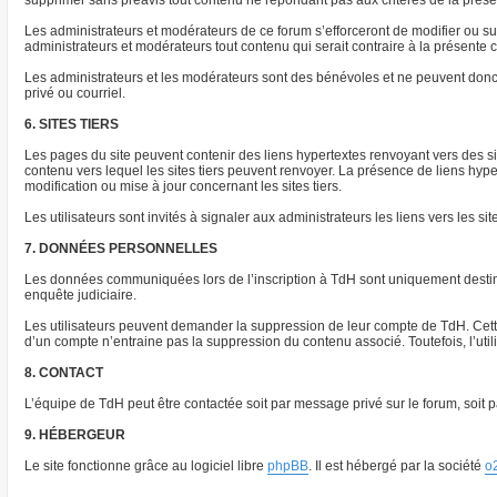
supprimer sans préavis tout contenu ne répondant pas aux critères de la présent
Les administrateurs et modérateurs de ce forum s’efforceront de modifier ou supp
administrateurs et modérateurs tout contenu qui serait contraire à la présente
Les administrateurs et les modérateurs sont des bénévoles et ne peuvent donc
privé ou courriel.
6. SITES TIERS
Les pages du site peuvent contenir des liens hypertextes renvoyant vers des s
contenu vers lequel les sites tiers peuvent renvoyer. La présence de liens hyp
modification ou mise à jour concernant les sites tiers.
Les utilisateurs sont invités à signaler aux administrateurs les liens vers les sit
7. DONNÉES PERSONNELLES
Les données communiquées lors de l’inscription à TdH sont uniquement destinée
enquête judiciaire.
Les utilisateurs peuvent demander la suppression de leur compte de TdH. Cette 
d’un compte n’entraine pas la suppression du contenu associé. Toutefois, l’ut
8. CONTACT
L’équipe de TdH peut être contactée soit par message privé sur le forum, soit pa
9. HÉBERGEUR
Le site fonctionne grâce au logiciel libre
phpBB
. Il est hébergé par la société
o