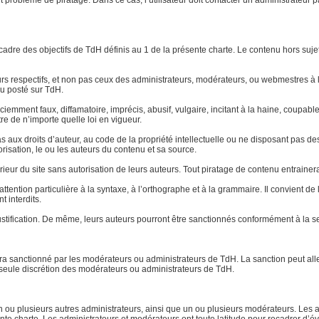
ut problème de piratage. Dans ce cas, l’utilisateur doit contacter un administrateur 
le cadre des objectifs de TdH définis au 1 de la présente charte. Le contenu hors su
eurs respectifs, et non pas ceux des administrateurs, modérateurs, ou webmestres
u posté sur TdH.
 sciemment faux, diffamatoire, imprécis, abusif, vulgaire, incitant à la haine, coup
re de n’importe quelle loi en vigueur.
aux droits d’auteur, au code de la propriété intellectuelle ou ne disposant pas des 
torisation, le ou les auteurs du contenu et sa source.
xtérieur du site sans autorisation de leurs auteurs. Tout piratage de contenu entraine
ttention particulière à la syntaxe, à l’orthographe et à la grammaire. Il convient d
t interdits.
stification. De même, leurs auteurs pourront être sanctionnés conformément à la se
 sera sanctionné par les modérateurs ou administrateurs de TdH. La sanction peut a
la seule discrétion des modérateurs ou administrateurs de TdH.
ou plusieurs autres administrateurs, ainsi que un ou plusieurs modérateurs. Les ad