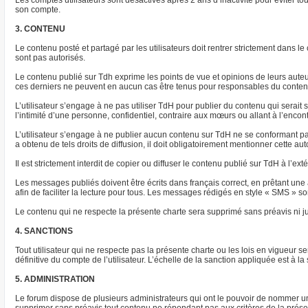
Les comptes utilisateurs sont désactivés après 2 ans d’inactivité pour éviter to
son compte.
3. CONTENU
Le contenu posté et partagé par les utilisateurs doit rentrer strictement dans 
sont pas autorisés.
Le contenu publié sur Tdh exprime les points de vue et opinions de leurs aut
ces derniers ne peuvent en aucun cas être tenus pour responsables du conten
L’utilisateur s’engage à ne pas utiliser TdH pour publier du contenu qui serait
l’intimité d’une personne, confidentiel, contraire aux mœurs ou allant à l’encont
L’utilisateur s’engage à ne publier aucun contenu sur TdH ne se conformant pas 
a obtenu de tels droits de diffusion, il doit obligatoirement mentionner cette au
Il est strictement interdit de copier ou diffuser le contenu publié sur TdH à l’e
Les messages publiés doivent être écrits dans français correct, en prêtant une a
afin de faciliter la lecture pour tous. Les messages rédigés en style « SMS » son
Le contenu qui ne respecte la présente charte sera supprimé sans préavis ni ju
4. SANCTIONS
Tout utilisateur qui ne respecte pas la présente charte ou les lois en vigueur
définitive du compte de l’utilisateur. L’échelle de la sanction appliquée est à 
5. ADMINISTRATION
Le forum dispose de plusieurs administrateurs qui ont le pouvoir de nommer un 