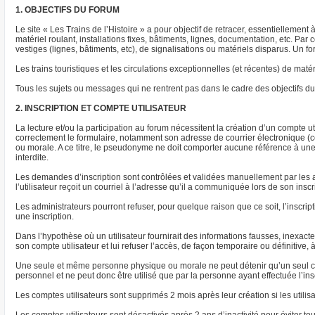
1. OBJECTIFS DU FORUM
Le site « Les Trains de l’Histoire » a pour objectif de retracer, essentiellement
matériel roulant, installations fixes, bâtiments, lignes, documentation, etc. P
vestiges (lignes, bâtiments, etc), de signalisations ou matériels disparus. Un
Les trains touristiques et les circulations exceptionnelles (et récentes) de m
Tous les sujets ou messages qui ne rentrent pas dans le cadre des objectifs du 
2. INSCRIPTION ET COMPTE UTILISATEUR
La lecture et/ou la participation au forum nécessitent la création d’un compte uti
correctement le formulaire, notamment son adresse de courrier électronique (co
ou morale. A ce titre, le pseudonyme ne doit comporter aucune référence à une s
interdite.
Les demandes d’inscription sont contrôlées et validées manuellement par les a
l’utilisateur reçoit un courriel à l’adresse qu’il a communiquée lors de son insc
Les administrateurs pourront refuser, pour quelque raison que ce soit, l’inscrip
une inscription.
Dans l’hypothèse où un utilisateur fournirait des informations fausses, inexac
son compte utilisateur et lui refuser l’accès, de façon temporaire ou définitive, 
Une seule et même personne physique ou morale ne peut détenir qu’un seul com
personnel et ne peut donc être utilisé que par la personne ayant effectuée l’ins
Les comptes utilisateurs sont supprimés 2 mois après leur création si les utilis