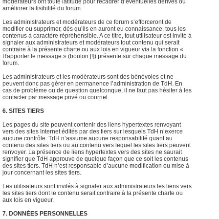
modérateurs ont toute latitude pour recadrer d’éventuelles dérives ou
améliorer la lisibilité du forum.
Les administrateurs et modérateurs de ce forum s’efforceront de
modifier ou supprimer, dès qu’ils en auront eu connaissance, tous les
contenus à caractère répréhensible. A ce titre, tout utilisateur est invité à
signaler aux administrateurs et modérateurs tout contenu qui serait
contraire à la présente charte ou aux lois en vigueur via la fonction «
Rapporter le message » (bouton [!]) présente sur chaque message du
forum.
Les administrateurs et les modérateurs sont des bénévoles et ne
peuvent donc pas gérer en permanence l’administration de TdH. En
cas de problème ou de question quelconque, il ne faut pas hésiter à les
contacter par message privé ou courriel.
6. SITES TIERS
Les pages du site peuvent contenir des liens hypertextes renvoyant
vers des sites Internet édités par des tiers sur lesquels TdH n’exerce
aucune contrôle. TdH n’assume aucune responsabilité quant au
contenu des sites tiers ou au contenu vers lequel les sites tiers peuvent
renvoyer. La présence de liens hypertextes vers des sites ne saurait
signifier que TdH approuve de quelque façon que ce soit les contenus
des sites tiers. TdH n’est responsable d’aucune modification ou mise à
jour concernant les sites tiers.
Les utilisateurs sont invités à signaler aux administrateurs les liens vers
les sites tiers dont le contenu serait contraire à la présente charte ou
aux lois en vigueur.
7. DONNÉES PERSONNELLES