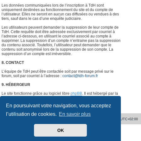
Les données communiquées lors de l’inscription à TdH sont
uniquement destinées au fonctionnement du site et du compte de
l’utilisateur. Elles ne seront en aucun cas diffusées ou vendues à des
tiers, sauf dans le cas d’une enquête judiciaire.
Les utilisateurs peuvent demander la suppression de leur compte de
TdH. Cette requête doit être adressée exclusivement par courriel à
l’adresse ci-dessous, en utilisant le courriel associé au compte à
supprimer. La suppression d’un compte n’entraine pas la suppression
du contenu associé. Toutefois, l’utilisateur peut demander que le
contenu soit anonymisé lors de la suppression de son compte. La
suppression d’un compte est irréversible.
8. CONTACT
L’équipe de TdH peut être contactée soit par message privé sur le
forum, soit par courriel à l’adresse :
contact@tdh-forum.fr
9. HÉBERGEUR
Le site fonctionne grâce au logiciel libre
phpBB
. Il est hébergé par la
société
o2switch
, Chemin des Pardiaux, 63000 Clermont-Ferrand,
France.
#
En poursuivant votre navigation, vous acceptez
l’utilisation de cookies.
En savoir plus
Accueil
Supprimer les cookies
Heures au format
UTC+02:00
OK
Développé par
phpBB
® Forum Software © phpBB Limited
Traduit par
phpBB-fr.com