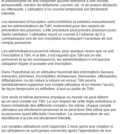
le pseudonyme ne doit comporter aucune référence à une société,
personnalité, numéro de téléphone, courriel, etc. ni de propos déplacés
ou offensants. L’utilisation d’un courriel temporaire est strictement
interdite.
Les demandes d’inscription sont contrôlées et validées manuellement
par les administrateurs de TdH, notamment pour des raisons de
prévention des pourriels. Cette procédure peut prendre plusieurs jours.
Après validation, l’utilisateur reçoit un courriel à l’adresse qu’il a
communiquée lors de son inscription lui indiquant l’ouverture de son
compte personnel.
Les administrateurs pourront refuser, pour quelque raison que ce soit,
l’inscription à TdH. A ce titre, il est rappelé que TdH est un site
personnel et qu’en conséquence, les administrateurs n’ont aucune
obligation légale d’accepter une inscription.
Dans l’hypothèse où un utilisateur fournirait des informations fausses,
inexactes, périmées, incomplètes, trompeuses, blessantes, offensantes,
diffamatoires, ou de nature à induire en erreur, TdH pourra
immédiatement supprimer son compte utilisateur et lui refuser l’accès,
de façon temporaire ou définitive, à tout ou partie de TdH.
Une seule et même personne physique ou morale ne peut détenir
qu’un seul compte sur TdH. Le non respect de cette règle entraînera la
fusion immédiate des différents comptes. De même, chaque compte
utilisateur est strictement personnel et ne peut donc être utilisé que par
la personne ayant effectuée l’inscription. La communication de ses
identifiants d’accès est strictement interdite.
Les comptes utilisateurs sont supprimés 2 mois après leur création si
les utilisateurs ne sont jamais connectés après l'approbation de leur