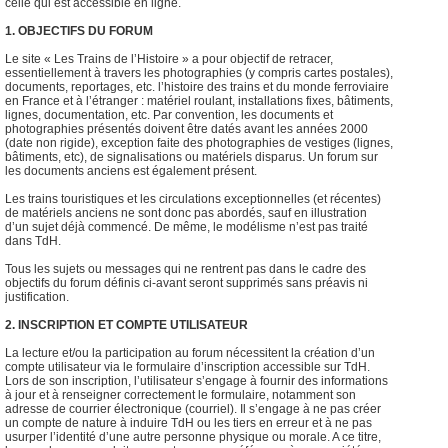
celle qui est accessible en ligne.
1. OBJECTIFS DU FORUM
Le site « Les Trains de l’Histoire » a pour objectif de retracer,
essentiellement à travers les photographies (y compris cartes postales),
documents, reportages, etc. l’histoire des trains et du monde ferroviaire
en France et à l’étranger : matériel roulant, installations fixes, bâtiments,
lignes, documentation, etc. Par convention, les documents et
photographies présentés doivent être datés avant les années 2000
(date non rigide), exception faite des photographies de vestiges (lignes,
bâtiments, etc), de signalisations ou matériels disparus. Un forum sur
les documents anciens est également présent.
Les trains touristiques et les circulations exceptionnelles (et récentes)
de matériels anciens ne sont donc pas abordés, sauf en illustration
d’un sujet déjà commencé. De même, le modélisme n’est pas traité
dans TdH.
Tous les sujets ou messages qui ne rentrent pas dans le cadre des
objectifs du forum définis ci-avant seront supprimés sans préavis ni
justification.
2. INSCRIPTION ET COMPTE UTILISATEUR
La lecture et/ou la participation au forum nécessitent la création d’un
compte utilisateur via le formulaire d’inscription accessible sur TdH.
Lors de son inscription, l’utilisateur s’engage à fournir des informations
à jour et à renseigner correctement le formulaire, notamment son
adresse de courrier électronique (courriel). Il s’engage à ne pas créer
un compte de nature à induire TdH ou les tiers en erreur et à ne pas
usurper l’identité d’une autre personne physique ou morale. A ce titre,