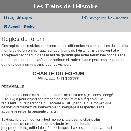
Les Trains de l'Histoire
FAQ
Règles
S’enregistrer
Connexion
Accueil
Règles
Règles du forum
Ces règles sont établies pour préciser les différentes responsabilités de tous les
membres de la communauté sur Les Trains de l'Histoire. Elles doivent être
acceptées par chacun dans le but de garantir que notre forum fonctionne sans
heurt et procure une expérience ludique et enrichissante pour tous les membres
de notre communauté ainsi que les visiteurs.
CHARTE DU FORUM
Mise à jour le 21/10/2023
PREAMBULE
La présente charte du site « Les Trains de l’Histoire » (ci-après abrégé
« TdH ») a pour objectif de présenter le forum et les règles qui le
régissent. Toute personne qui accède à TdH, par quelque moyen que
ce soit, directement ou indirectement, s’engage à respecter, sans
aucune réserve, la présente charte.
TdH est libre de modifier à tout moment la présente charte afin
notamment de prendre en compte toute évolution légale,
jurisprudentielle, éditoriale et/ou technique. La version qui prévaut est