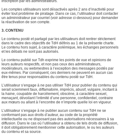
inscription par les administrateurs.
Les comptes utilisateurs sont désactivés après 2 ans d’inactivité pour
éviter tout problème de piratage. Dans ce cas, l’utilisateur doit contacter
un administrateur par courriel (voir adresse ci-dessous) pour demander
la réactivation de son compte.
3. CONTENU
Le contenu posté et partagé par les utilisateurs doit rentrer strictement
dans le cadre des objectifs de TdH définis au 1 de la présente charte.
Le contenu hors sujet, à caractère polémique, les échanges personnels
et les débats ne sont pas autorisés.
Le contenu publié sur Tdh exprime les points de vue et opinions de
leurs auteurs respectifs, et non pas ceux des administrateurs,
modérateurs, ou webmestres à l’exception des messages postés par
eux-mêmes. Par conséquent, ces derniers ne peuvent en aucun cas
être tenus pour responsables du contenu posté sur TdH.
L’utilisateur s’engage à ne pas utiliser TdH pour publier du contenu qui
serait sciemment faux, diffamatoire, imprécis, abusif, vulgaire, incitant à
la haine, coupable de harcèlement, obscène, à caractère sexuel,
menaçant, dévoilant l’intimité d’une personne, confidentiel, contraire
aux mœurs ou allant à l’encontre de n’importe quelle loi en vigueur.
L’utilisateur s’engage à ne publier aucun contenu sur TdH ne se
conformant pas aux droits d’auteur, au code de la propriété
intellectuelle ou ne disposant pas des autorisations nécessaires à sa
diffusion. Dans le cas où l’utilisateur a obtenu de tels droits de diffusion,
il doit obligatoirement mentionner cette autorisation, le ou les auteurs
du contenu et sa source.