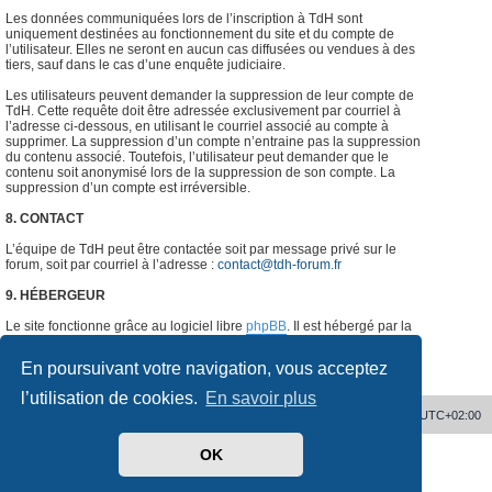
Les données communiquées lors de l’inscription à TdH sont
uniquement destinées au fonctionnement du site et du compte de
l’utilisateur. Elles ne seront en aucun cas diffusées ou vendues à des
tiers, sauf dans le cas d’une enquête judiciaire.
Les utilisateurs peuvent demander la suppression de leur compte de
TdH. Cette requête doit être adressée exclusivement par courriel à
l’adresse ci-dessous, en utilisant le courriel associé au compte à
supprimer. La suppression d’un compte n’entraine pas la suppression
du contenu associé. Toutefois, l’utilisateur peut demander que le
contenu soit anonymisé lors de la suppression de son compte. La
suppression d’un compte est irréversible.
8. CONTACT
L’équipe de TdH peut être contactée soit par message privé sur le
forum, soit par courriel à l’adresse :
contact@tdh-forum.fr
9. HÉBERGEUR
Le site fonctionne grâce au logiciel libre
phpBB
. Il est hébergé par la
société
o2switch
, Chemin des Pardiaux, 63000 Clermont-Ferrand,
France.
#
En poursuivant votre navigation, vous acceptez
l’utilisation de cookies.
En savoir plus
Accueil
Supprimer les cookies
Heures au format
UTC+02:00
OK
Développé par
phpBB
® Forum Software © phpBB Limited
Traduit par
phpBB-fr.com