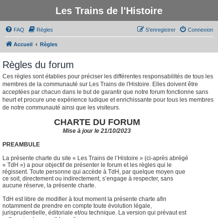
Les Trains de l'Histoire
FAQ
Règles
S’enregistrer
Connexion
Accueil
Règles
Règles du forum
Ces règles sont établies pour préciser les différentes responsabilités de tous les
membres de la communauté sur Les Trains de l'Histoire. Elles doivent être
acceptées par chacun dans le but de garantir que notre forum fonctionne sans
heurt et procure une expérience ludique et enrichissante pour tous les membres
de notre communauté ainsi que les visiteurs.
CHARTE DU FORUM
Mise à jour le 21/10/2023
PREAMBULE
La présente charte du site « Les Trains de l’Histoire » (ci-après abrégé
« TdH ») a pour objectif de présenter le forum et les règles qui le
régissent. Toute personne qui accède à TdH, par quelque moyen que
ce soit, directement ou indirectement, s’engage à respecter, sans
aucune réserve, la présente charte.
TdH est libre de modifier à tout moment la présente charte afin
notamment de prendre en compte toute évolution légale,
jurisprudentielle, éditoriale et/ou technique. La version qui prévaut est