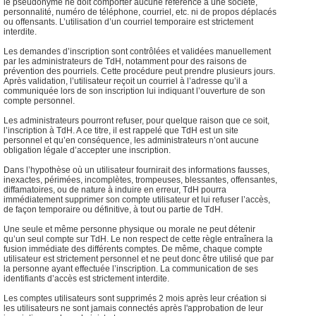
le pseudonyme ne doit comporter aucune référence à une société,
personnalité, numéro de téléphone, courriel, etc. ni de propos déplacés
ou offensants. L’utilisation d’un courriel temporaire est strictement
interdite.
Les demandes d’inscription sont contrôlées et validées manuellement
par les administrateurs de TdH, notamment pour des raisons de
prévention des pourriels. Cette procédure peut prendre plusieurs jours.
Après validation, l’utilisateur reçoit un courriel à l’adresse qu’il a
communiquée lors de son inscription lui indiquant l’ouverture de son
compte personnel.
Les administrateurs pourront refuser, pour quelque raison que ce soit,
l’inscription à TdH. A ce titre, il est rappelé que TdH est un site
personnel et qu’en conséquence, les administrateurs n’ont aucune
obligation légale d’accepter une inscription.
Dans l’hypothèse où un utilisateur fournirait des informations fausses,
inexactes, périmées, incomplètes, trompeuses, blessantes, offensantes,
diffamatoires, ou de nature à induire en erreur, TdH pourra
immédiatement supprimer son compte utilisateur et lui refuser l’accès,
de façon temporaire ou définitive, à tout ou partie de TdH.
Une seule et même personne physique ou morale ne peut détenir
qu’un seul compte sur TdH. Le non respect de cette règle entraînera la
fusion immédiate des différents comptes. De même, chaque compte
utilisateur est strictement personnel et ne peut donc être utilisé que par
la personne ayant effectuée l’inscription. La communication de ses
identifiants d’accès est strictement interdite.
Les comptes utilisateurs sont supprimés 2 mois après leur création si
les utilisateurs ne sont jamais connectés après l'approbation de leur