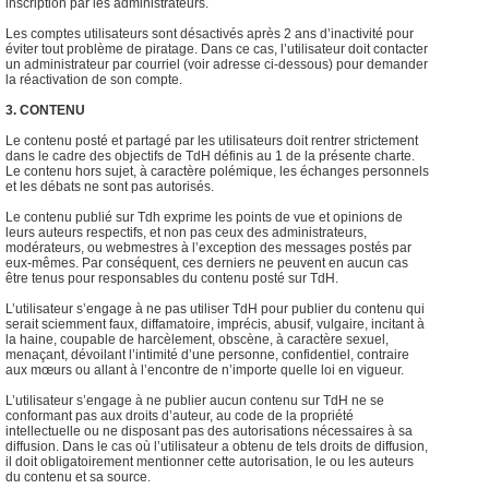
inscription par les administrateurs.
Les comptes utilisateurs sont désactivés après 2 ans d’inactivité pour
éviter tout problème de piratage. Dans ce cas, l’utilisateur doit contacter
un administrateur par courriel (voir adresse ci-dessous) pour demander
la réactivation de son compte.
3. CONTENU
Le contenu posté et partagé par les utilisateurs doit rentrer strictement
dans le cadre des objectifs de TdH définis au 1 de la présente charte.
Le contenu hors sujet, à caractère polémique, les échanges personnels
et les débats ne sont pas autorisés.
Le contenu publié sur Tdh exprime les points de vue et opinions de
leurs auteurs respectifs, et non pas ceux des administrateurs,
modérateurs, ou webmestres à l’exception des messages postés par
eux-mêmes. Par conséquent, ces derniers ne peuvent en aucun cas
être tenus pour responsables du contenu posté sur TdH.
L’utilisateur s’engage à ne pas utiliser TdH pour publier du contenu qui
serait sciemment faux, diffamatoire, imprécis, abusif, vulgaire, incitant à
la haine, coupable de harcèlement, obscène, à caractère sexuel,
menaçant, dévoilant l’intimité d’une personne, confidentiel, contraire
aux mœurs ou allant à l’encontre de n’importe quelle loi en vigueur.
L’utilisateur s’engage à ne publier aucun contenu sur TdH ne se
conformant pas aux droits d’auteur, au code de la propriété
intellectuelle ou ne disposant pas des autorisations nécessaires à sa
diffusion. Dans le cas où l’utilisateur a obtenu de tels droits de diffusion,
il doit obligatoirement mentionner cette autorisation, le ou les auteurs
du contenu et sa source.