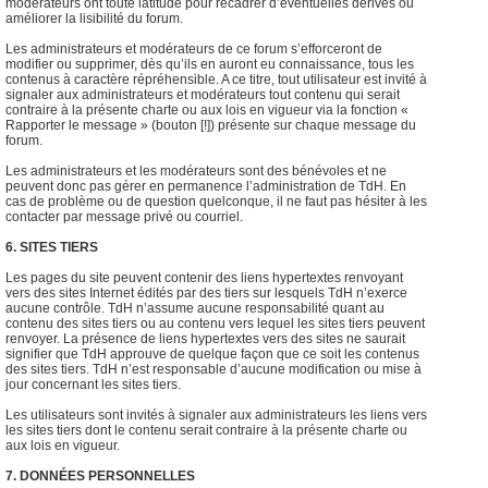
modérateurs ont toute latitude pour recadrer d’éventuelles dérives ou
améliorer la lisibilité du forum.
Les administrateurs et modérateurs de ce forum s’efforceront de
modifier ou supprimer, dès qu’ils en auront eu connaissance, tous les
contenus à caractère répréhensible. A ce titre, tout utilisateur est invité à
signaler aux administrateurs et modérateurs tout contenu qui serait
contraire à la présente charte ou aux lois en vigueur via la fonction «
Rapporter le message » (bouton [!]) présente sur chaque message du
forum.
Les administrateurs et les modérateurs sont des bénévoles et ne
peuvent donc pas gérer en permanence l’administration de TdH. En
cas de problème ou de question quelconque, il ne faut pas hésiter à les
contacter par message privé ou courriel.
6. SITES TIERS
Les pages du site peuvent contenir des liens hypertextes renvoyant
vers des sites Internet édités par des tiers sur lesquels TdH n’exerce
aucune contrôle. TdH n’assume aucune responsabilité quant au
contenu des sites tiers ou au contenu vers lequel les sites tiers peuvent
renvoyer. La présence de liens hypertextes vers des sites ne saurait
signifier que TdH approuve de quelque façon que ce soit les contenus
des sites tiers. TdH n’est responsable d’aucune modification ou mise à
jour concernant les sites tiers.
Les utilisateurs sont invités à signaler aux administrateurs les liens vers
les sites tiers dont le contenu serait contraire à la présente charte ou
aux lois en vigueur.
7. DONNÉES PERSONNELLES