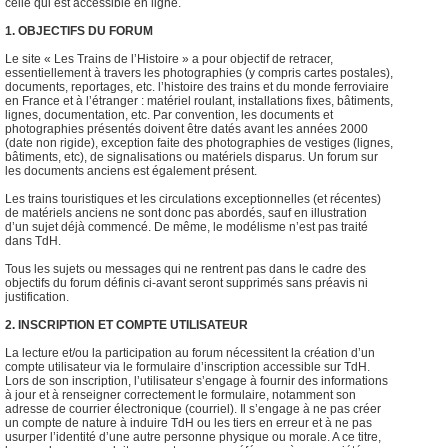
celle qui est accessible en ligne.
1. OBJECTIFS DU FORUM
Le site « Les Trains de l’Histoire » a pour objectif de retracer,
essentiellement à travers les photographies (y compris cartes postales),
documents, reportages, etc. l’histoire des trains et du monde ferroviaire
en France et à l’étranger : matériel roulant, installations fixes, bâtiments,
lignes, documentation, etc. Par convention, les documents et
photographies présentés doivent être datés avant les années 2000
(date non rigide), exception faite des photographies de vestiges (lignes,
bâtiments, etc), de signalisations ou matériels disparus. Un forum sur
les documents anciens est également présent.
Les trains touristiques et les circulations exceptionnelles (et récentes)
de matériels anciens ne sont donc pas abordés, sauf en illustration
d’un sujet déjà commencé. De même, le modélisme n’est pas traité
dans TdH.
Tous les sujets ou messages qui ne rentrent pas dans le cadre des
objectifs du forum définis ci-avant seront supprimés sans préavis ni
justification.
2. INSCRIPTION ET COMPTE UTILISATEUR
La lecture et/ou la participation au forum nécessitent la création d’un
compte utilisateur via le formulaire d’inscription accessible sur TdH.
Lors de son inscription, l’utilisateur s’engage à fournir des informations
à jour et à renseigner correctement le formulaire, notamment son
adresse de courrier électronique (courriel). Il s’engage à ne pas créer
un compte de nature à induire TdH ou les tiers en erreur et à ne pas
usurper l’identité d’une autre personne physique ou morale. A ce titre,