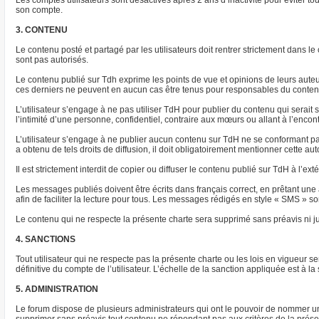
Les comptes utilisateurs sont désactivés après 2 ans d’inactivité pour éviter to
son compte.
3. CONTENU
Le contenu posté et partagé par les utilisateurs doit rentrer strictement dans 
sont pas autorisés.
Le contenu publié sur Tdh exprime les points de vue et opinions de leurs aut
ces derniers ne peuvent en aucun cas être tenus pour responsables du conten
L’utilisateur s’engage à ne pas utiliser TdH pour publier du contenu qui serait
l’intimité d’une personne, confidentiel, contraire aux mœurs ou allant à l’encont
L’utilisateur s’engage à ne publier aucun contenu sur TdH ne se conformant pas 
a obtenu de tels droits de diffusion, il doit obligatoirement mentionner cette au
Il est strictement interdit de copier ou diffuser le contenu publié sur TdH à l’e
Les messages publiés doivent être écrits dans français correct, en prêtant une a
afin de faciliter la lecture pour tous. Les messages rédigés en style « SMS » son
Le contenu qui ne respecte la présente charte sera supprimé sans préavis ni ju
4. SANCTIONS
Tout utilisateur qui ne respecte pas la présente charte ou les lois en vigueur
définitive du compte de l’utilisateur. L’échelle de la sanction appliquée est à 
5. ADMINISTRATION
Le forum dispose de plusieurs administrateurs qui ont le pouvoir de nommer un 