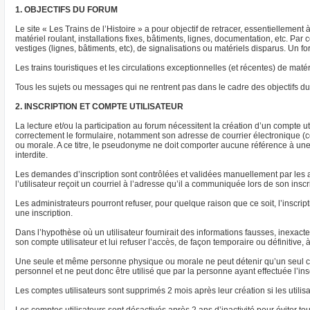
1. OBJECTIFS DU FORUM
Le site « Les Trains de l’Histoire » a pour objectif de retracer, essentiellement
matériel roulant, installations fixes, bâtiments, lignes, documentation, etc. P
vestiges (lignes, bâtiments, etc), de signalisations ou matériels disparus. Un
Les trains touristiques et les circulations exceptionnelles (et récentes) de m
Tous les sujets ou messages qui ne rentrent pas dans le cadre des objectifs du 
2. INSCRIPTION ET COMPTE UTILISATEUR
La lecture et/ou la participation au forum nécessitent la création d’un compte uti
correctement le formulaire, notamment son adresse de courrier électronique (co
ou morale. A ce titre, le pseudonyme ne doit comporter aucune référence à une s
interdite.
Les demandes d’inscription sont contrôlées et validées manuellement par les a
l’utilisateur reçoit un courriel à l’adresse qu’il a communiquée lors de son insc
Les administrateurs pourront refuser, pour quelque raison que ce soit, l’inscrip
une inscription.
Dans l’hypothèse où un utilisateur fournirait des informations fausses, inexac
son compte utilisateur et lui refuser l’accès, de façon temporaire ou définitive, 
Une seule et même personne physique ou morale ne peut détenir qu’un seul com
personnel et ne peut donc être utilisé que par la personne ayant effectuée l’ins
Les comptes utilisateurs sont supprimés 2 mois après leur création si les utilis