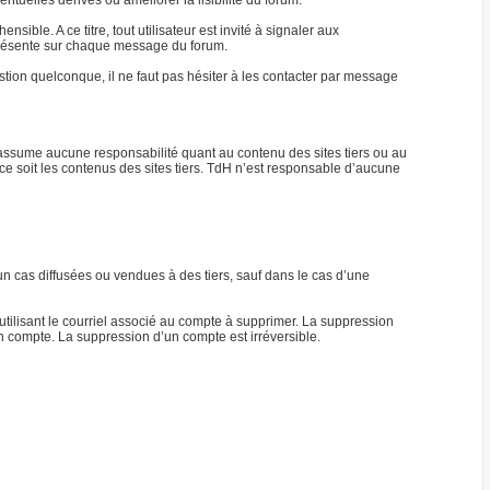
tuelles dérives ou améliorer la lisibilité du forum.
ble. A ce titre, tout utilisateur est invité à signaler aux
) présente sur chaque message du forum.
ion quelconque, il ne faut pas hésiter à les contacter par message
n’assume aucune responsabilité quant au contenu des sites tiers ou au
ce soit les contenus des sites tiers. TdH n’est responsable d’aucune
n cas diffusées ou vendues à des tiers, sauf dans le cas d’une
tilisant le courriel associé au compte à supprimer. La suppression
n compte. La suppression d’un compte est irréversible.