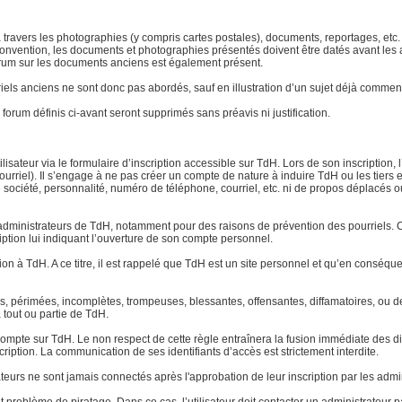
 à travers les photographies (y compris cartes postales), documents, reportages, etc. l
ar convention, les documents et photographies présentés doivent être datés avant le
 forum sur les documents anciens est également présent.
atériels anciens ne sont donc pas abordés, sauf en illustration d’un sujet déjà com
forum définis ci-avant seront supprimés sans préavis ni justification.
lisateur via le formulaire d’inscription accessible sur TdH. Lors de son inscription, 
urriel). Il s’engage à ne pas créer un compte de nature à induire TdH ou les tiers 
ociété, personnalité, numéro de téléphone, courriel, etc. ni de propos déplacés ou o
dministrateurs de TdH, notamment pour des raisons de prévention des pourriels. Ce
ription lui indiquant l’ouverture de son compte personnel.
tion à TdH. A ce titre, il est rappelé que TdH est un site personnel et qu’en conséq
tes, périmées, incomplètes, trompeuses, blessantes, offensantes, diffamatoires, ou
à tout ou partie de TdH.
pte sur TdH. Le non respect de cette règle entraînera la fusion immédiate des di
cription. La communication de ses identifiants d’accès est strictement interdite.
ateurs ne sont jamais connectés après l'approbation de leur inscription par les admi