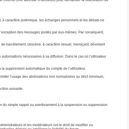
par courriel (voir adresse ci-dessous) pour demander la réactivation de
jet, à caractère polémique, les échanges personnels et les débats ne
 à l’exception des messages postés par eux-mêmes. Par conséquent,
able de harcèlement, obscène, à caractère sexuel, menaçant, dévoilant
autorisations nécessaires à sa diffusion. Dans le cas où l’utilisateur
ra la suppression automatique du compte de l’utilisateur.
e limiter l’usage des abréviations non normalisées au strict minimum,
ction suivante.
ller du simple rappel ou avertissement à la suspension ou suppression
ministrateurs et les modérateurs ont le droit de modifier ou