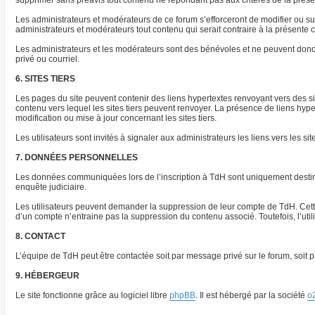
supprimer sans préavis tout contenu ne répondant pas aux critères de la présent
Les administrateurs et modérateurs de ce forum s’efforceront de modifier ou supp
administrateurs et modérateurs tout contenu qui serait contraire à la présente
Les administrateurs et les modérateurs sont des bénévoles et ne peuvent donc
privé ou courriel.
6. SITES TIERS
Les pages du site peuvent contenir des liens hypertextes renvoyant vers des s
contenu vers lequel les sites tiers peuvent renvoyer. La présence de liens hyp
modification ou mise à jour concernant les sites tiers.
Les utilisateurs sont invités à signaler aux administrateurs les liens vers les sit
7. DONNÉES PERSONNELLES
Les données communiquées lors de l’inscription à TdH sont uniquement destinée
enquête judiciaire.
Les utilisateurs peuvent demander la suppression de leur compte de TdH. Cette 
d’un compte n’entraine pas la suppression du contenu associé. Toutefois, l’ut
8. CONTACT
L’équipe de TdH peut être contactée soit par message privé sur le forum, soit pa
9. HÉBERGEUR
Le site fonctionne grâce au logiciel libre
phpBB
. Il est hébergé par la société
o