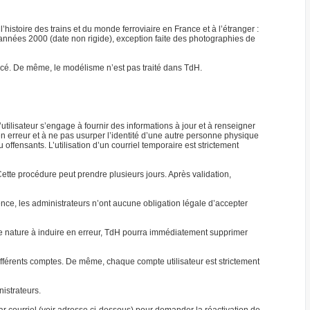
’histoire des trains et du monde ferroviaire en France et à l’étranger :
s années 2000 (date non rigide), exception faite des photographies de
mencé. De même, le modélisme n’est pas traité dans TdH.
l’utilisateur s’engage à fournir des informations à jour et à renseigner
en erreur et à ne pas usurper l’identité d’une autre personne physique
ffensants. L’utilisation d’un courriel temporaire est strictement
tte procédure peut prendre plusieurs jours. Après validation,
uence, les administrateurs n’ont aucune obligation légale d’accepter
 de nature à induire en erreur, TdH pourra immédiatement supprimer
fférents comptes. De même, chaque compte utilisateur est strictement
nistrateurs.