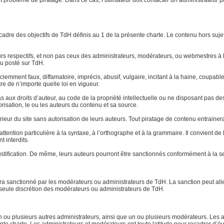
ut problème de piratage. Dans ce cas, l’utilisateur doit contacter un administrateur 
le cadre des objectifs de TdH définis au 1 de la présente charte. Le contenu hors su
eurs respectifs, et non pas ceux des administrateurs, modérateurs, ou webmestres
u posté sur TdH.
 sciemment faux, diffamatoire, imprécis, abusif, vulgaire, incitant à la haine, coup
re de n’importe quelle loi en vigueur.
aux droits d’auteur, au code de la propriété intellectuelle ou ne disposant pas des 
torisation, le ou les auteurs du contenu et sa source.
xtérieur du site sans autorisation de leurs auteurs. Tout piratage de contenu entraine
ttention particulière à la syntaxe, à l’orthographe et à la grammaire. Il convient d
t interdits.
stification. De même, leurs auteurs pourront être sanctionnés conformément à la se
 sera sanctionné par les modérateurs ou administrateurs de TdH. La sanction peut a
la seule discrétion des modérateurs ou administrateurs de TdH.
ou plusieurs autres administrateurs, ainsi que un ou plusieurs modérateurs. Les ad