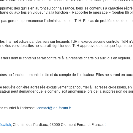
e charte. Les administrateurs et modérateurs ont toute latitude pour recadrer d’éven
rimer, dès qu’ils en auront eu connaissance, tous les contenus à caractère répréhensi
 charte ou aux lois en vigueur via la fonction « Rapporter le message » (bouton [!]
 pas gérer en permanence l’administration de TdH. En cas de problème ou de quest
ites Internet édités par des tiers sur lesquels TdH n’exerce aucune contrôle. TdH 
ertextes vers des sites ne saurait signifier que TdH approuve de quelque façon que 
es tiers dont le contenu serait contraire à la présente charte ou aux lois en vigueur.
s au fonctionnement du site et du compte de l’utilisateur. Elles ne seront en aucu
requête doit être adressée exclusivement par courriel à l’adresse ci-dessous, en u
ilisateur peut demander que le contenu soit anonymisé lors de la suppression de so
r courriel à l’adresse :
contact@tdh-forum.fr
2switch
, Chemin des Pardiaux, 63000 Clermont-Ferrand, France.
#