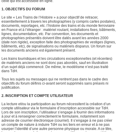
celle qui est accessible en ligne.
1. OBJECTIFS DU FORUM
Le site « Les Trains de l’Histoire » a pour objectif de retracer,
essentiellement à travers les photographies (y compris cartes postales),
documents, reportages, etc. l’histoire des trains et du monde ferroviaire
en France et à l’étranger : matériel roulant, installations fixes, bâtiments,
lignes, documentation, etc. Par convention, les documents et
photographies présentés doivent être datés avant les années 2000
(date non rigide), exception faite des photographies de vestiges (lignes,
bâtiments, etc), de signalisations ou matériels disparus. Un forum sur
les documents anciens est également présent.
Les trains touristiques et les circulations exceptionnelles (et récentes)
de matériels anciens ne sont donc pas abordés, sauf en illustration
d’un sujet déjà commencé. De même, le modélisme n’est pas traité
dans TdH.
Tous les sujets ou messages qui ne rentrent pas dans le cadre des
objectifs du forum définis ci-avant seront supprimés sans préavis ni
justification.
2. INSCRIPTION ET COMPTE UTILISATEUR
La lecture et/ou la participation au forum nécessitent la création d’un
compte utilisateur via le formulaire d’inscription accessible sur TdH.
Lors de son inscription, l’utilisateur s’engage à fournir des informations
à jour et à renseigner correctement le formulaire, notamment son
adresse de courrier électronique (courriel). Il s’engage à ne pas créer
un compte de nature à induire TdH ou les tiers en erreur et à ne pas
usurper l’identité d’une autre personne physique ou morale. A ce titre,