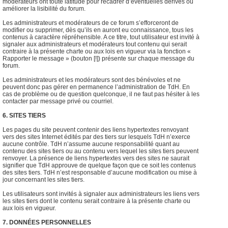
modérateurs ont toute latitude pour recadrer d’éventuelles dérives ou
améliorer la lisibilité du forum.
Les administrateurs et modérateurs de ce forum s’efforceront de
modifier ou supprimer, dès qu’ils en auront eu connaissance, tous les
contenus à caractère répréhensible. A ce titre, tout utilisateur est invité à
signaler aux administrateurs et modérateurs tout contenu qui serait
contraire à la présente charte ou aux lois en vigueur via la fonction «
Rapporter le message » (bouton [!]) présente sur chaque message du
forum.
Les administrateurs et les modérateurs sont des bénévoles et ne
peuvent donc pas gérer en permanence l’administration de TdH. En
cas de problème ou de question quelconque, il ne faut pas hésiter à les
contacter par message privé ou courriel.
6. SITES TIERS
Les pages du site peuvent contenir des liens hypertextes renvoyant
vers des sites Internet édités par des tiers sur lesquels TdH n’exerce
aucune contrôle. TdH n’assume aucune responsabilité quant au
contenu des sites tiers ou au contenu vers lequel les sites tiers peuvent
renvoyer. La présence de liens hypertextes vers des sites ne saurait
signifier que TdH approuve de quelque façon que ce soit les contenus
des sites tiers. TdH n’est responsable d’aucune modification ou mise à
jour concernant les sites tiers.
Les utilisateurs sont invités à signaler aux administrateurs les liens vers
les sites tiers dont le contenu serait contraire à la présente charte ou
aux lois en vigueur.
7. DONNÉES PERSONNELLES