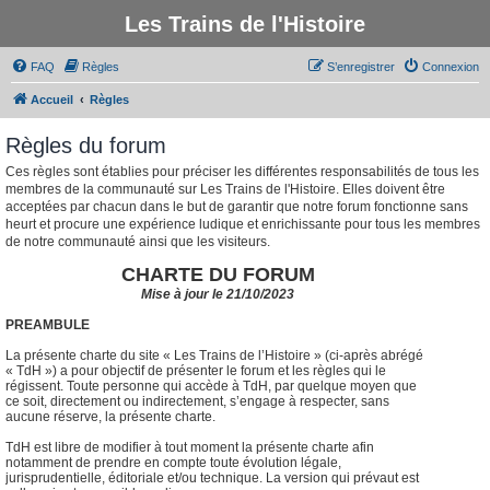
Les Trains de l'Histoire
FAQ
Règles
S’enregistrer
Connexion
Accueil
Règles
Règles du forum
Ces règles sont établies pour préciser les différentes responsabilités de tous les
membres de la communauté sur Les Trains de l'Histoire. Elles doivent être
acceptées par chacun dans le but de garantir que notre forum fonctionne sans
heurt et procure une expérience ludique et enrichissante pour tous les membres
de notre communauté ainsi que les visiteurs.
CHARTE DU FORUM
Mise à jour le 21/10/2023
PREAMBULE
La présente charte du site « Les Trains de l’Histoire » (ci-après abrégé
« TdH ») a pour objectif de présenter le forum et les règles qui le
régissent. Toute personne qui accède à TdH, par quelque moyen que
ce soit, directement ou indirectement, s’engage à respecter, sans
aucune réserve, la présente charte.
TdH est libre de modifier à tout moment la présente charte afin
notamment de prendre en compte toute évolution légale,
jurisprudentielle, éditoriale et/ou technique. La version qui prévaut est