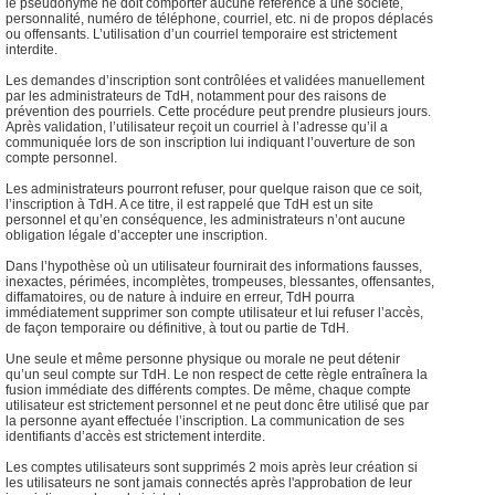
le pseudonyme ne doit comporter aucune référence à une société,
personnalité, numéro de téléphone, courriel, etc. ni de propos déplacés
ou offensants. L’utilisation d’un courriel temporaire est strictement
interdite.
Les demandes d’inscription sont contrôlées et validées manuellement
par les administrateurs de TdH, notamment pour des raisons de
prévention des pourriels. Cette procédure peut prendre plusieurs jours.
Après validation, l’utilisateur reçoit un courriel à l’adresse qu’il a
communiquée lors de son inscription lui indiquant l’ouverture de son
compte personnel.
Les administrateurs pourront refuser, pour quelque raison que ce soit,
l’inscription à TdH. A ce titre, il est rappelé que TdH est un site
personnel et qu’en conséquence, les administrateurs n’ont aucune
obligation légale d’accepter une inscription.
Dans l’hypothèse où un utilisateur fournirait des informations fausses,
inexactes, périmées, incomplètes, trompeuses, blessantes, offensantes,
diffamatoires, ou de nature à induire en erreur, TdH pourra
immédiatement supprimer son compte utilisateur et lui refuser l’accès,
de façon temporaire ou définitive, à tout ou partie de TdH.
Une seule et même personne physique ou morale ne peut détenir
qu’un seul compte sur TdH. Le non respect de cette règle entraînera la
fusion immédiate des différents comptes. De même, chaque compte
utilisateur est strictement personnel et ne peut donc être utilisé que par
la personne ayant effectuée l’inscription. La communication de ses
identifiants d’accès est strictement interdite.
Les comptes utilisateurs sont supprimés 2 mois après leur création si
les utilisateurs ne sont jamais connectés après l'approbation de leur