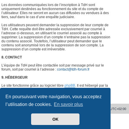
Les données communiquées lors de l’inscription à TdH sont
uniquement destinées au fonctionnement du site et du compte de
l’utilisateur. Elles ne seront en aucun cas diffusées ou vendues à des
tiers, sauf dans le cas d’une enquête judiciaire.
Les utilisateurs peuvent demander la suppression de leur compte de
TdH. Cette requête doit être adressée exclusivement par courriel à
l’adresse ci-dessous, en utilisant le courriel associé au compte à
supprimer. La suppression d’un compte n’entraine pas la suppression
du contenu associé. Toutefois, l’utilisateur peut demander que le
contenu soit anonymisé lors de la suppression de son compte. La
suppression d’un compte est irréversible.
8. CONTACT
L’équipe de TdH peut être contactée soit par message privé sur le
forum, soit par courriel à l’adresse :
contact@tdh-forum.fr
9. HÉBERGEUR
Le site fonctionne grâce au logiciel libre
phpBB
. Il est hébergé par la
société
o2switch
, Chemin des Pardiaux, 63000 Clermont-Ferrand,
France.
#
En poursuivant votre navigation, vous acceptez
l’utilisation de cookies.
En savoir plus
Accueil
Supprimer les cookies
Heures au format
UTC+02:00
OK
Développé par
phpBB
® Forum Software © phpBB Limited
Traduit par
phpBB-fr.com