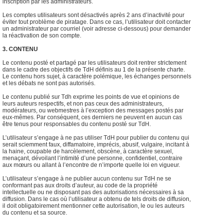
inscription par les administrateurs.
Les comptes utilisateurs sont désactivés après 2 ans d’inactivité pour
éviter tout problème de piratage. Dans ce cas, l’utilisateur doit contacter
un administrateur par courriel (voir adresse ci-dessous) pour demander
la réactivation de son compte.
3. CONTENU
Le contenu posté et partagé par les utilisateurs doit rentrer strictement
dans le cadre des objectifs de TdH définis au 1 de la présente charte.
Le contenu hors sujet, à caractère polémique, les échanges personnels
et les débats ne sont pas autorisés.
Le contenu publié sur Tdh exprime les points de vue et opinions de
leurs auteurs respectifs, et non pas ceux des administrateurs,
modérateurs, ou webmestres à l’exception des messages postés par
eux-mêmes. Par conséquent, ces derniers ne peuvent en aucun cas
être tenus pour responsables du contenu posté sur TdH.
L’utilisateur s’engage à ne pas utiliser TdH pour publier du contenu qui
serait sciemment faux, diffamatoire, imprécis, abusif, vulgaire, incitant à
la haine, coupable de harcèlement, obscène, à caractère sexuel,
menaçant, dévoilant l’intimité d’une personne, confidentiel, contraire
aux mœurs ou allant à l’encontre de n’importe quelle loi en vigueur.
L’utilisateur s’engage à ne publier aucun contenu sur TdH ne se
conformant pas aux droits d’auteur, au code de la propriété
intellectuelle ou ne disposant pas des autorisations nécessaires à sa
diffusion. Dans le cas où l’utilisateur a obtenu de tels droits de diffusion,
il doit obligatoirement mentionner cette autorisation, le ou les auteurs
du contenu et sa source.