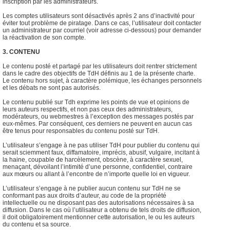
inscription par les administrateurs.
Les comptes utilisateurs sont désactivés après 2 ans d’inactivité pour
éviter tout problème de piratage. Dans ce cas, l’utilisateur doit contacter
un administrateur par courriel (voir adresse ci-dessous) pour demander
la réactivation de son compte.
3. CONTENU
Le contenu posté et partagé par les utilisateurs doit rentrer strictement
dans le cadre des objectifs de TdH définis au 1 de la présente charte.
Le contenu hors sujet, à caractère polémique, les échanges personnels
et les débats ne sont pas autorisés.
Le contenu publié sur Tdh exprime les points de vue et opinions de
leurs auteurs respectifs, et non pas ceux des administrateurs,
modérateurs, ou webmestres à l’exception des messages postés par
eux-mêmes. Par conséquent, ces derniers ne peuvent en aucun cas
être tenus pour responsables du contenu posté sur TdH.
L’utilisateur s’engage à ne pas utiliser TdH pour publier du contenu qui
serait sciemment faux, diffamatoire, imprécis, abusif, vulgaire, incitant à
la haine, coupable de harcèlement, obscène, à caractère sexuel,
menaçant, dévoilant l’intimité d’une personne, confidentiel, contraire
aux mœurs ou allant à l’encontre de n’importe quelle loi en vigueur.
L’utilisateur s’engage à ne publier aucun contenu sur TdH ne se
conformant pas aux droits d’auteur, au code de la propriété
intellectuelle ou ne disposant pas des autorisations nécessaires à sa
diffusion. Dans le cas où l’utilisateur a obtenu de tels droits de diffusion,
il doit obligatoirement mentionner cette autorisation, le ou les auteurs
du contenu et sa source.