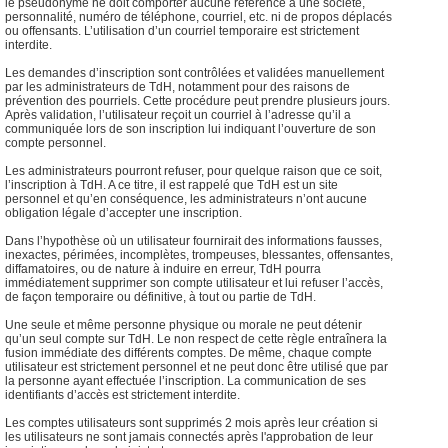
le pseudonyme ne doit comporter aucune référence à une société,
personnalité, numéro de téléphone, courriel, etc. ni de propos déplacés
ou offensants. L’utilisation d’un courriel temporaire est strictement
interdite.
Les demandes d’inscription sont contrôlées et validées manuellement
par les administrateurs de TdH, notamment pour des raisons de
prévention des pourriels. Cette procédure peut prendre plusieurs jours.
Après validation, l’utilisateur reçoit un courriel à l’adresse qu’il a
communiquée lors de son inscription lui indiquant l’ouverture de son
compte personnel.
Les administrateurs pourront refuser, pour quelque raison que ce soit,
l’inscription à TdH. A ce titre, il est rappelé que TdH est un site
personnel et qu’en conséquence, les administrateurs n’ont aucune
obligation légale d’accepter une inscription.
Dans l’hypothèse où un utilisateur fournirait des informations fausses,
inexactes, périmées, incomplètes, trompeuses, blessantes, offensantes,
diffamatoires, ou de nature à induire en erreur, TdH pourra
immédiatement supprimer son compte utilisateur et lui refuser l’accès,
de façon temporaire ou définitive, à tout ou partie de TdH.
Une seule et même personne physique ou morale ne peut détenir
qu’un seul compte sur TdH. Le non respect de cette règle entraînera la
fusion immédiate des différents comptes. De même, chaque compte
utilisateur est strictement personnel et ne peut donc être utilisé que par
la personne ayant effectuée l’inscription. La communication de ses
identifiants d’accès est strictement interdite.
Les comptes utilisateurs sont supprimés 2 mois après leur création si
les utilisateurs ne sont jamais connectés après l'approbation de leur