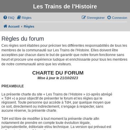
Les Trains de l'Histoire
FAQ
Règles
S’enregistrer
Connexion
Accueil
Règles
Règles du forum
Ces règles sont établies pour préciser les différentes responsabilités de tous les
membres de la communauté sur Les Trains de l'Histoire. Elles doivent être
acceptées par chacun dans le but de garantir que notre forum fonctionne sans
heurt et procure une expérience ludique et enrichissante pour tous les membres
de notre communauté ainsi que les visiteurs.
CHARTE DU FORUM
Mise à jour le 21/10/2023
PREAMBULE
La présente charte du site « Les Trains de l’Histoire » (ci-après abrégé
« TdH ») a pour objectif de présenter le forum et les règles qui le
régissent. Toute personne qui accède à TdH, par quelque moyen que
ce soit, directement ou indirectement, s’engage à respecter, sans
aucune réserve, la présente charte.
TdH est libre de modifier à tout moment la présente charte afin
notamment de prendre en compte toute évolution légale,
jurisprudentielle, éditoriale et/ou technique. La version qui prévaut est