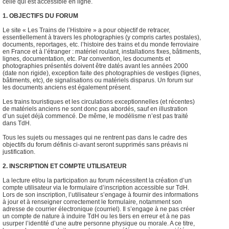
celle qui est accessible en ligne.
1. OBJECTIFS DU FORUM
Le site « Les Trains de l’Histoire » a pour objectif de retracer,
essentiellement à travers les photographies (y compris cartes postales),
documents, reportages, etc. l’histoire des trains et du monde ferroviaire
en France et à l’étranger : matériel roulant, installations fixes, bâtiments,
lignes, documentation, etc. Par convention, les documents et
photographies présentés doivent être datés avant les années 2000
(date non rigide), exception faite des photographies de vestiges (lignes,
bâtiments, etc), de signalisations ou matériels disparus. Un forum sur
les documents anciens est également présent.
Les trains touristiques et les circulations exceptionnelles (et récentes)
de matériels anciens ne sont donc pas abordés, sauf en illustration
d’un sujet déjà commencé. De même, le modélisme n’est pas traité
dans TdH.
Tous les sujets ou messages qui ne rentrent pas dans le cadre des
objectifs du forum définis ci-avant seront supprimés sans préavis ni
justification.
2. INSCRIPTION ET COMPTE UTILISATEUR
La lecture et/ou la participation au forum nécessitent la création d’un
compte utilisateur via le formulaire d’inscription accessible sur TdH.
Lors de son inscription, l’utilisateur s’engage à fournir des informations
à jour et à renseigner correctement le formulaire, notamment son
adresse de courrier électronique (courriel). Il s’engage à ne pas créer
un compte de nature à induire TdH ou les tiers en erreur et à ne pas
usurper l’identité d’une autre personne physique ou morale. A ce titre,