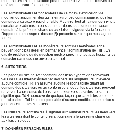
modérateurs ont toute latitude pour recadrer d’éventuelles dérives ou
améliorer la lisibilité du forum.
Les administrateurs et modérateurs de ce forum s’efforceront de
modifier ou supprimer, dès qu’ils en auront eu connaissance, tous les
contenus à caractère répréhensible. A ce titre, tout utilisateur est invité à
signaler aux administrateurs et modérateurs tout contenu qui serait
contraire à la présente charte ou aux lois en vigueur via la fonction «
Rapporter le message » (bouton [!]) présente sur chaque message du
forum.
Les administrateurs et les modérateurs sont des bénévoles et ne
peuvent donc pas gérer en permanence l’administration de TdH. En
cas de problème ou de question quelconque, il ne faut pas hésiter à les
contacter par message privé ou courriel.
6. SITES TIERS
Les pages du site peuvent contenir des liens hypertextes renvoyant
vers des sites Internet édités par des tiers sur lesquels TdH n’exerce
aucune contrôle. TdH n’assume aucune responsabilité quant au
contenu des sites tiers ou au contenu vers lequel les sites tiers peuvent
renvoyer. La présence de liens hypertextes vers des sites ne saurait
signifier que TdH approuve de quelque façon que ce soit les contenus
des sites tiers. TdH n’est responsable d’aucune modification ou mise à
jour concernant les sites tiers.
Les utilisateurs sont invités à signaler aux administrateurs les liens vers
les sites tiers dont le contenu serait contraire à la présente charte ou
aux lois en vigueur.
7. DONNÉES PERSONNELLES