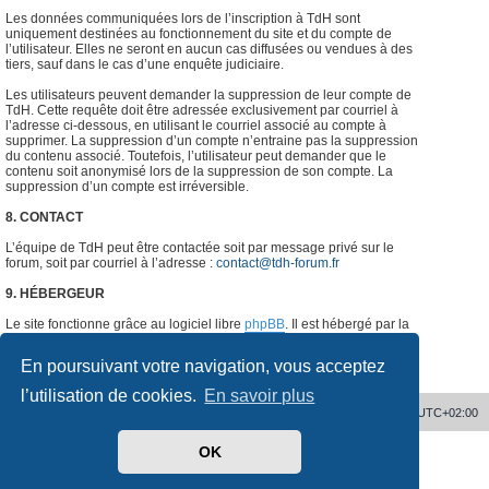
Les données communiquées lors de l’inscription à TdH sont
uniquement destinées au fonctionnement du site et du compte de
l’utilisateur. Elles ne seront en aucun cas diffusées ou vendues à des
tiers, sauf dans le cas d’une enquête judiciaire.
Les utilisateurs peuvent demander la suppression de leur compte de
TdH. Cette requête doit être adressée exclusivement par courriel à
l’adresse ci-dessous, en utilisant le courriel associé au compte à
supprimer. La suppression d’un compte n’entraine pas la suppression
du contenu associé. Toutefois, l’utilisateur peut demander que le
contenu soit anonymisé lors de la suppression de son compte. La
suppression d’un compte est irréversible.
8. CONTACT
L’équipe de TdH peut être contactée soit par message privé sur le
forum, soit par courriel à l’adresse :
contact@tdh-forum.fr
9. HÉBERGEUR
Le site fonctionne grâce au logiciel libre
phpBB
. Il est hébergé par la
société
o2switch
, Chemin des Pardiaux, 63000 Clermont-Ferrand,
France.
#
En poursuivant votre navigation, vous acceptez
l’utilisation de cookies.
En savoir plus
Accueil
Supprimer les cookies
Heures au format
UTC+02:00
OK
Développé par
phpBB
® Forum Software © phpBB Limited
Traduit par
phpBB-fr.com