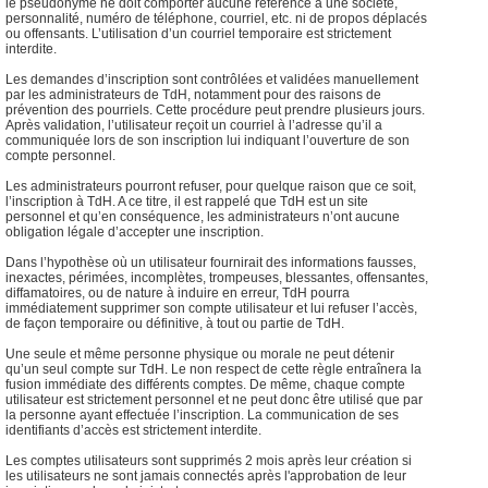
le pseudonyme ne doit comporter aucune référence à une société,
personnalité, numéro de téléphone, courriel, etc. ni de propos déplacés
ou offensants. L’utilisation d’un courriel temporaire est strictement
interdite.
Les demandes d’inscription sont contrôlées et validées manuellement
par les administrateurs de TdH, notamment pour des raisons de
prévention des pourriels. Cette procédure peut prendre plusieurs jours.
Après validation, l’utilisateur reçoit un courriel à l’adresse qu’il a
communiquée lors de son inscription lui indiquant l’ouverture de son
compte personnel.
Les administrateurs pourront refuser, pour quelque raison que ce soit,
l’inscription à TdH. A ce titre, il est rappelé que TdH est un site
personnel et qu’en conséquence, les administrateurs n’ont aucune
obligation légale d’accepter une inscription.
Dans l’hypothèse où un utilisateur fournirait des informations fausses,
inexactes, périmées, incomplètes, trompeuses, blessantes, offensantes,
diffamatoires, ou de nature à induire en erreur, TdH pourra
immédiatement supprimer son compte utilisateur et lui refuser l’accès,
de façon temporaire ou définitive, à tout ou partie de TdH.
Une seule et même personne physique ou morale ne peut détenir
qu’un seul compte sur TdH. Le non respect de cette règle entraînera la
fusion immédiate des différents comptes. De même, chaque compte
utilisateur est strictement personnel et ne peut donc être utilisé que par
la personne ayant effectuée l’inscription. La communication de ses
identifiants d’accès est strictement interdite.
Les comptes utilisateurs sont supprimés 2 mois après leur création si
les utilisateurs ne sont jamais connectés après l'approbation de leur