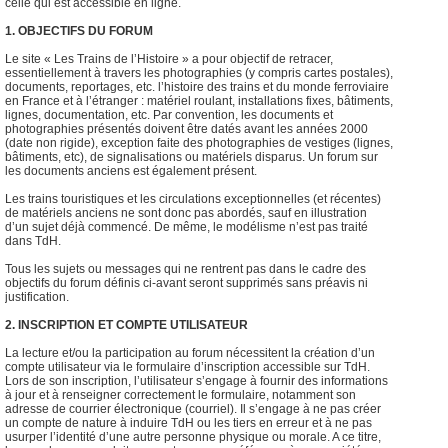
celle qui est accessible en ligne.
1. OBJECTIFS DU FORUM
Le site « Les Trains de l’Histoire » a pour objectif de retracer,
essentiellement à travers les photographies (y compris cartes postales),
documents, reportages, etc. l’histoire des trains et du monde ferroviaire
en France et à l’étranger : matériel roulant, installations fixes, bâtiments,
lignes, documentation, etc. Par convention, les documents et
photographies présentés doivent être datés avant les années 2000
(date non rigide), exception faite des photographies de vestiges (lignes,
bâtiments, etc), de signalisations ou matériels disparus. Un forum sur
les documents anciens est également présent.
Les trains touristiques et les circulations exceptionnelles (et récentes)
de matériels anciens ne sont donc pas abordés, sauf en illustration
d’un sujet déjà commencé. De même, le modélisme n’est pas traité
dans TdH.
Tous les sujets ou messages qui ne rentrent pas dans le cadre des
objectifs du forum définis ci-avant seront supprimés sans préavis ni
justification.
2. INSCRIPTION ET COMPTE UTILISATEUR
La lecture et/ou la participation au forum nécessitent la création d’un
compte utilisateur via le formulaire d’inscription accessible sur TdH.
Lors de son inscription, l’utilisateur s’engage à fournir des informations
à jour et à renseigner correctement le formulaire, notamment son
adresse de courrier électronique (courriel). Il s’engage à ne pas créer
un compte de nature à induire TdH ou les tiers en erreur et à ne pas
usurper l’identité d’une autre personne physique ou morale. A ce titre,