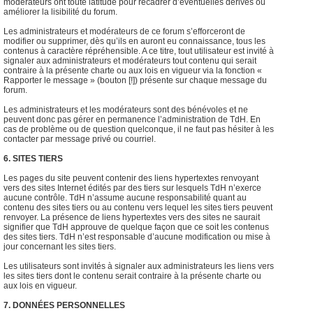
modérateurs ont toute latitude pour recadrer d’éventuelles dérives ou
améliorer la lisibilité du forum.
Les administrateurs et modérateurs de ce forum s’efforceront de
modifier ou supprimer, dès qu’ils en auront eu connaissance, tous les
contenus à caractère répréhensible. A ce titre, tout utilisateur est invité à
signaler aux administrateurs et modérateurs tout contenu qui serait
contraire à la présente charte ou aux lois en vigueur via la fonction «
Rapporter le message » (bouton [!]) présente sur chaque message du
forum.
Les administrateurs et les modérateurs sont des bénévoles et ne
peuvent donc pas gérer en permanence l’administration de TdH. En
cas de problème ou de question quelconque, il ne faut pas hésiter à les
contacter par message privé ou courriel.
6. SITES TIERS
Les pages du site peuvent contenir des liens hypertextes renvoyant
vers des sites Internet édités par des tiers sur lesquels TdH n’exerce
aucune contrôle. TdH n’assume aucune responsabilité quant au
contenu des sites tiers ou au contenu vers lequel les sites tiers peuvent
renvoyer. La présence de liens hypertextes vers des sites ne saurait
signifier que TdH approuve de quelque façon que ce soit les contenus
des sites tiers. TdH n’est responsable d’aucune modification ou mise à
jour concernant les sites tiers.
Les utilisateurs sont invités à signaler aux administrateurs les liens vers
les sites tiers dont le contenu serait contraire à la présente charte ou
aux lois en vigueur.
7. DONNÉES PERSONNELLES