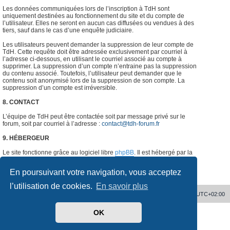
Les données communiquées lors de l’inscription à TdH sont
uniquement destinées au fonctionnement du site et du compte de
l’utilisateur. Elles ne seront en aucun cas diffusées ou vendues à des
tiers, sauf dans le cas d’une enquête judiciaire.
Les utilisateurs peuvent demander la suppression de leur compte de
TdH. Cette requête doit être adressée exclusivement par courriel à
l’adresse ci-dessous, en utilisant le courriel associé au compte à
supprimer. La suppression d’un compte n’entraine pas la suppression
du contenu associé. Toutefois, l’utilisateur peut demander que le
contenu soit anonymisé lors de la suppression de son compte. La
suppression d’un compte est irréversible.
8. CONTACT
L’équipe de TdH peut être contactée soit par message privé sur le
forum, soit par courriel à l’adresse :
contact@tdh-forum.fr
9. HÉBERGEUR
Le site fonctionne grâce au logiciel libre
phpBB
. Il est hébergé par la
société
o2switch
, Chemin des Pardiaux, 63000 Clermont-Ferrand,
France.
#
En poursuivant votre navigation, vous acceptez
l’utilisation de cookies.
En savoir plus
Accueil
Supprimer les cookies
Heures au format
UTC+02:00
OK
Développé par
phpBB
® Forum Software © phpBB Limited
Traduit par
phpBB-fr.com