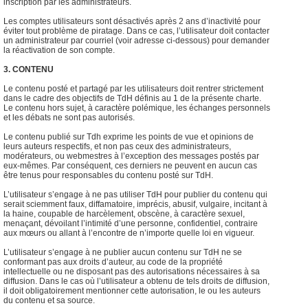
inscription par les administrateurs.
Les comptes utilisateurs sont désactivés après 2 ans d’inactivité pour
éviter tout problème de piratage. Dans ce cas, l’utilisateur doit contacter
un administrateur par courriel (voir adresse ci-dessous) pour demander
la réactivation de son compte.
3. CONTENU
Le contenu posté et partagé par les utilisateurs doit rentrer strictement
dans le cadre des objectifs de TdH définis au 1 de la présente charte.
Le contenu hors sujet, à caractère polémique, les échanges personnels
et les débats ne sont pas autorisés.
Le contenu publié sur Tdh exprime les points de vue et opinions de
leurs auteurs respectifs, et non pas ceux des administrateurs,
modérateurs, ou webmestres à l’exception des messages postés par
eux-mêmes. Par conséquent, ces derniers ne peuvent en aucun cas
être tenus pour responsables du contenu posté sur TdH.
L’utilisateur s’engage à ne pas utiliser TdH pour publier du contenu qui
serait sciemment faux, diffamatoire, imprécis, abusif, vulgaire, incitant à
la haine, coupable de harcèlement, obscène, à caractère sexuel,
menaçant, dévoilant l’intimité d’une personne, confidentiel, contraire
aux mœurs ou allant à l’encontre de n’importe quelle loi en vigueur.
L’utilisateur s’engage à ne publier aucun contenu sur TdH ne se
conformant pas aux droits d’auteur, au code de la propriété
intellectuelle ou ne disposant pas des autorisations nécessaires à sa
diffusion. Dans le cas où l’utilisateur a obtenu de tels droits de diffusion,
il doit obligatoirement mentionner cette autorisation, le ou les auteurs
du contenu et sa source.