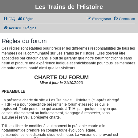
Les Trains de l'Histoire
FAQ
Règles
S’enregistrer
Connexion
Accueil
Règles
Règles du forum
Ces règles sont établies pour préciser les différentes responsabilités de tous les
membres de la communauté sur Les Trains de l'Histoire. Elles doivent être
acceptées par chacun dans le but de garantir que notre forum fonctionne sans
heurt et procure une expérience ludique et enrichissante pour tous les membres
de notre communauté ainsi que les visiteurs.
CHARTE DU FORUM
Mise à jour le 21/10/2023
PREAMBULE
La présente charte du site « Les Trains de l’Histoire » (ci-après abrégé
« TdH ») a pour objectif de présenter le forum et les règles qui le
régissent. Toute personne qui accède à TdH, par quelque moyen que
ce soit, directement ou indirectement, s’engage à respecter, sans
aucune réserve, la présente charte.
TdH est libre de modifier à tout moment la présente charte afin
notamment de prendre en compte toute évolution légale,
jurisprudentielle, éditoriale et/ou technique. La version qui prévaut est