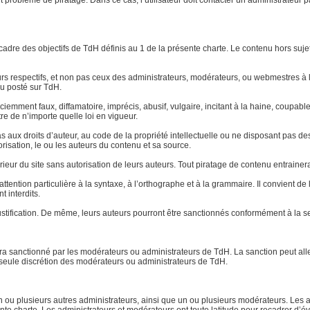
ut problème de piratage. Dans ce cas, l’utilisateur doit contacter un administrateur 
le cadre des objectifs de TdH définis au 1 de la présente charte. Le contenu hors su
eurs respectifs, et non pas ceux des administrateurs, modérateurs, ou webmestres
u posté sur TdH.
 sciemment faux, diffamatoire, imprécis, abusif, vulgaire, incitant à la haine, coup
re de n’importe quelle loi en vigueur.
aux droits d’auteur, au code de la propriété intellectuelle ou ne disposant pas des 
torisation, le ou les auteurs du contenu et sa source.
xtérieur du site sans autorisation de leurs auteurs. Tout piratage de contenu entraine
ttention particulière à la syntaxe, à l’orthographe et à la grammaire. Il convient d
t interdits.
stification. De même, leurs auteurs pourront être sanctionnés conformément à la se
 sera sanctionné par les modérateurs ou administrateurs de TdH. La sanction peut a
la seule discrétion des modérateurs ou administrateurs de TdH.
ou plusieurs autres administrateurs, ainsi que un ou plusieurs modérateurs. Les ad