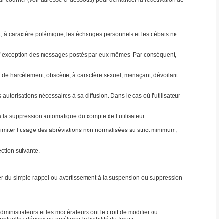
par courriel (voir adresse ci-dessous) pour demander la réactivation de
jet, à caractère polémique, les échanges personnels et les débats ne
 à l’exception des messages postés par eux-mêmes. Par conséquent,
able de harcèlement, obscène, à caractère sexuel, menaçant, dévoilant
autorisations nécessaires à sa diffusion. Dans le cas où l’utilisateur
ra la suppression automatique du compte de l’utilisateur.
e limiter l’usage des abréviations non normalisées au strict minimum,
ction suivante.
ller du simple rappel ou avertissement à la suspension ou suppression
ministrateurs et les modérateurs ont le droit de modifier ou