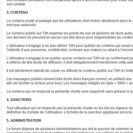
Les comptes utilisateurs sont désactivés après 2 ans d’inactivité pour éviter to
son compte.
3. CONTENU
Le contenu posté et partagé par les utilisateurs doit rentrer strictement dans 
sont pas autorisés.
Le contenu publié sur Tdh exprime les points de vue et opinions de leurs aut
ces derniers ne peuvent en aucun cas être tenus pour responsables du conten
L’utilisateur s’engage à ne pas utiliser TdH pour publier du contenu qui serait
l’intimité d’une personne, confidentiel, contraire aux mœurs ou allant à l’encont
L’utilisateur s’engage à ne publier aucun contenu sur TdH ne se conformant pas 
a obtenu de tels droits de diffusion, il doit obligatoirement mentionner cette au
Il est strictement interdit de copier ou diffuser le contenu publié sur TdH à l’e
Les messages publiés doivent être écrits dans français correct, en prêtant une a
afin de faciliter la lecture pour tous. Les messages rédigés en style « SMS » son
Le contenu qui ne respecte la présente charte sera supprimé sans préavis ni ju
4. SANCTIONS
Tout utilisateur qui ne respecte pas la présente charte ou les lois en vigueur
définitive du compte de l’utilisateur. L’échelle de la sanction appliquée est à 
5. ADMINISTRATION
Le forum dispose de plusieurs administrateurs qui ont le pouvoir de nommer un 