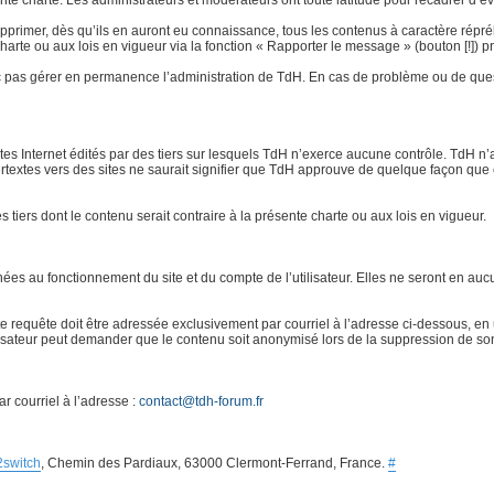
e charte. Les administrateurs et modérateurs ont toute latitude pour recadrer d’éven
rimer, dès qu’ils en auront eu connaissance, tous les contenus à caractère répréhensi
 charte ou aux lois en vigueur via la fonction « Rapporter le message » (bouton [!]
 pas gérer en permanence l’administration de TdH. En cas de problème ou de quest
ites Internet édités par des tiers sur lesquels TdH n’exerce aucune contrôle. TdH 
ertextes vers des sites ne saurait signifier que TdH approuve de quelque façon que 
es tiers dont le contenu serait contraire à la présente charte ou aux lois en vigueur.
s au fonctionnement du site et du compte de l’utilisateur. Elles ne seront en aucu
requête doit être adressée exclusivement par courriel à l’adresse ci-dessous, en u
ilisateur peut demander que le contenu soit anonymisé lors de la suppression de so
r courriel à l’adresse :
contact@tdh-forum.fr
2switch
, Chemin des Pardiaux, 63000 Clermont-Ferrand, France.
#