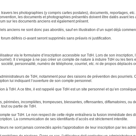
 à travers les photographies (y compris cartes postales), documents, reportages, etc. l
ar convention, les documents et photographies présentés doivent être datés avant le
 forum sur les documents anciens est également présent.
atériels anciens ne sont donc pas abordés, sauf en illustration d’un sujet déjà com
forum définis ci-avant seront supprimés sans préavis ni justification.
lisateur via le formulaire d’inscription accessible sur TdH. Lors de son inscription, 
urriel). Il s’engage à ne pas créer un compte de nature à induire TdH ou les tiers 
ociété, personnalité, numéro de téléphone, courriel, etc. ni de propos déplacés ou o
dministrateurs de TdH, notamment pour des raisons de prévention des pourriels. Ce
ription lui indiquant l’ouverture de son compte personnel.
tion à TdH. A ce titre, il est rappelé que TdH est un site personnel et qu’en conséq
tes, périmées, incomplètes, trompeuses, blessantes, offensantes, diffamatoires, ou
à tout ou partie de TdH.
pte sur TdH. Le non respect de cette règle entraînera la fusion immédiate des di
cription. La communication de ses identifiants d’accès est strictement interdite.
ateurs ne sont jamais connectés après l'approbation de leur inscription par les admi