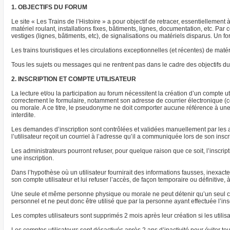
1. OBJECTIFS DU FORUM
Le site « Les Trains de l’Histoire » a pour objectif de retracer, essentiellement
matériel roulant, installations fixes, bâtiments, lignes, documentation, etc. P
vestiges (lignes, bâtiments, etc), de signalisations ou matériels disparus. Un
Les trains touristiques et les circulations exceptionnelles (et récentes) de m
Tous les sujets ou messages qui ne rentrent pas dans le cadre des objectifs du 
2. INSCRIPTION ET COMPTE UTILISATEUR
La lecture et/ou la participation au forum nécessitent la création d’un compte uti
correctement le formulaire, notamment son adresse de courrier électronique (co
ou morale. A ce titre, le pseudonyme ne doit comporter aucune référence à une s
interdite.
Les demandes d’inscription sont contrôlées et validées manuellement par les a
l’utilisateur reçoit un courriel à l’adresse qu’il a communiquée lors de son insc
Les administrateurs pourront refuser, pour quelque raison que ce soit, l’inscrip
une inscription.
Dans l’hypothèse où un utilisateur fournirait des informations fausses, inexac
son compte utilisateur et lui refuser l’accès, de façon temporaire ou définitive, 
Une seule et même personne physique ou morale ne peut détenir qu’un seul com
personnel et ne peut donc être utilisé que par la personne ayant effectuée l’ins
Les comptes utilisateurs sont supprimés 2 mois après leur création si les utilis