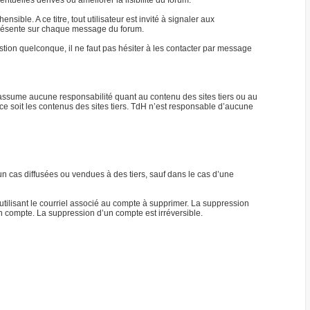
tuelles dérives ou améliorer la lisibilité du forum.
ble. A ce titre, tout utilisateur est invité à signaler aux
) présente sur chaque message du forum.
ion quelconque, il ne faut pas hésiter à les contacter par message
n’assume aucune responsabilité quant au contenu des sites tiers ou au
ce soit les contenus des sites tiers. TdH n’est responsable d’aucune
n cas diffusées ou vendues à des tiers, sauf dans le cas d’une
tilisant le courriel associé au compte à supprimer. La suppression
n compte. La suppression d’un compte est irréversible.