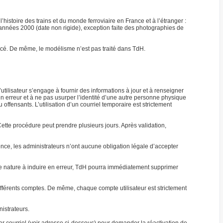
’histoire des trains et du monde ferroviaire en France et à l’étranger :
s années 2000 (date non rigide), exception faite des photographies de
mencé. De même, le modélisme n’est pas traité dans TdH.
l’utilisateur s’engage à fournir des informations à jour et à renseigner
en erreur et à ne pas usurper l’identité d’une autre personne physique
ffensants. L’utilisation d’un courriel temporaire est strictement
tte procédure peut prendre plusieurs jours. Après validation,
uence, les administrateurs n’ont aucune obligation légale d’accepter
 de nature à induire en erreur, TdH pourra immédiatement supprimer
fférents comptes. De même, chaque compte utilisateur est strictement
nistrateurs.