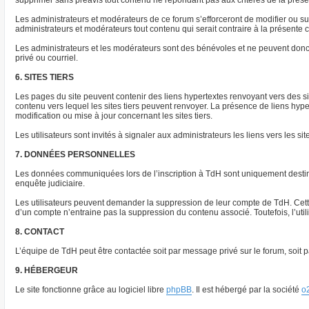
supprimer sans préavis tout contenu ne répondant pas aux critères de la présent
Les administrateurs et modérateurs de ce forum s’efforceront de modifier ou supp
administrateurs et modérateurs tout contenu qui serait contraire à la présente
Les administrateurs et les modérateurs sont des bénévoles et ne peuvent donc
privé ou courriel.
6. SITES TIERS
Les pages du site peuvent contenir des liens hypertextes renvoyant vers des s
contenu vers lequel les sites tiers peuvent renvoyer. La présence de liens hyp
modification ou mise à jour concernant les sites tiers.
Les utilisateurs sont invités à signaler aux administrateurs les liens vers les sit
7. DONNÉES PERSONNELLES
Les données communiquées lors de l’inscription à TdH sont uniquement destinée
enquête judiciaire.
Les utilisateurs peuvent demander la suppression de leur compte de TdH. Cette 
d’un compte n’entraine pas la suppression du contenu associé. Toutefois, l’ut
8. CONTACT
L’équipe de TdH peut être contactée soit par message privé sur le forum, soit pa
9. HÉBERGEUR
Le site fonctionne grâce au logiciel libre
phpBB
. Il est hébergé par la société
o